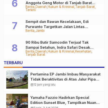
Anggota Geng Motor di Tanjab Barat
Berita
Daerah
Hukum & Kriminal
Tanjab Barat
Diringkus
Terkini
Sempit dan Rawan Kecelakaan, Edi
Purwanto Targetkan Jalan Lintas
Berita
Jambi
Tungkal-Jambi Mulus di 2028
90 Ribu Butir Samcodin Terjual Tak
Sampai Setahun, Indra Safari Desak
Berita
Daerah
Hukum & Kriminal
Kesehatan
Audit Menyeluruh
Tanjab Barat
TERBARU
Pertamina EP Jambi Imbau Masyarakat
Tidak Beraktivitas di Atas Jalur Pipa
Migas Demi Keselamatan Bersama
calendar_month
12 jam yang lalu
Yamaha Fazzio Hadirkan Special
Edition Sunset Blue, Tampilkan Nuansa
Retro Summer yang Semakin Skena
Senin, 3 Agt 2026