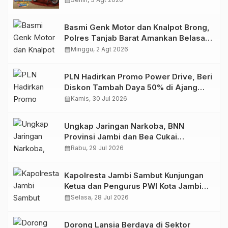
calendar_month
Basmi Genk Motor dan Knalpot Brong,
Polres Tanjab Barat Amankan Belasan
Kendaraan
calendar_month
Minggu, 2 Agt 2026
PLN Hadirkan Promo Power Drive, Beri
Diskon Tambah Daya 50% di Ajang
GIIAS 2026
calendar_month
Kamis, 30 Jul 2026
Ungkap Jaringan Narkoba, BNN
Provinsi Jambi dan Bea Cukai
Amankan Sembilan Pelaku beserta
calendar_month
Rabu, 29 Jul 2026
766 Butir Ekstasi dan 146 Gram Sabu
Kapolresta Jambi Sambut Kunjungan
Ketua dan Pengurus PWI Kota Jambi
Perkuat Sinergi dan Kolaborasi
calendar_month
Selasa, 28 Jul 2026
Dorong Lansia Berdaya di Sektor