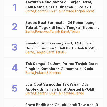
Tawuran Geng Motor di Tanjab Barat,
Satu Remaja Kritis Dibacok, 3 Pelaku
Berita
Daerah
Hukum & Kriminal
Tanjab Barat
Ditangkap
Speed Boat Bermuatan 24 Penumpang
Tabrak Togok di Kuala Tungkal, Kapten
Berita
Peristiwa
Tanjab Barat
Terkini
Sempat Hilang
Rayakan Anniversary ke-1, TS Billiard
Gelar Turnamen 9 Ball Berhadiah Rp50,8
Berita
Tanjab Barat
Terkini
Juta
Tak Sampai 24 Jam, Polres Tanjab Barat
Ringkus Komplotan Curanmor di Kuala
Berita
Hukum & Kriminal
Tungkal
Jual Obat Samcodin Tak Wajar, Dua
Apotek di Tanjab Barat Disegel BPOM!
Berita
Daerah
Hukum & Kriminal
Jambi
Bawa Badik dan Celurit untuk Tawuran, 9