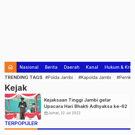
home
Nasional
Berita
Daerah
Kanal
Hukum & Krim
TRENDING TAGS
#Polda Jambi
#Kapolda Jambi
#Pemkab
Kejak
Kejaksaan Tinggi Jambi gelar
Upacara Hari Bhakti Adhyaksa ke-62
calendar_month
Jumat, 22 Jul 2022
TERPOPULER