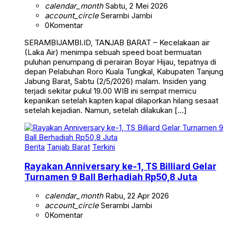
account_circle
Serambi Jambi
0
Komentar
SERAMBIJAMBI.ID, TANJAB BARAT – Kecelakaan air
(Laka Air) menimpa sebuah speed boat bermuatan
puluhan penumpang di perairan Boyar Hijau, tepatnya di
depan Pelabuhan Roro Kuala Tungkal, Kabupaten Tanjung
Jabung Barat, Sabtu (2/5/2026) malam. Insiden yang
terjadi sekitar pukul 19.00 WIB ini sempat memicu
kepanikan setelah kapten kapal dilaporkan hilang sesaat
setelah kejadian. Namun, setelah dilakukan […]
Berita
Tanjab Barat
Terkini
Rayakan Anniversary ke-1, TS Billiard Gelar
Turnamen 9 Ball Berhadiah Rp50,8 Juta
calendar_month
Rabu, 22 Apr 2026
account_circle
Serambi Jambi
0
Komentar
SERAMBIJAMBI.ID, TANJAB BARAT – Memperingati hari