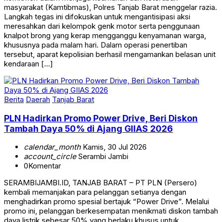
Langkah tegas ini difokuskan untuk mengantisipasi aksi
meresahkan dari kelompok genk motor serta penggunaan
knalpot brong yang kerap mengganggu kenyamanan warga,
khususnya pada malam hari. Dalam operasi penertiban
tersebut, aparat kepolisian berhasil mengamankan belasan unit
kendaraan […]
Berita
Daerah
Tanjab Barat
PLN Hadirkan Promo Power Drive, Beri Diskon
Tambah Daya 50% di Ajang GIIAS 2026
calendar_month
Kamis, 30 Jul 2026
account_circle
Serambi Jambi
0
Komentar
SERAMBIJAMBI.ID, TANJAB BARAT – PT PLN (Persero)
kembali memanjakan para pelanggan setianya dengan
menghadirkan promo spesial bertajuk “Power Drive”. Melalui
promo ini, pelanggan berkesempatan menikmati diskon tambah
daya listrik sebesar 50% yang berlaku khusus untuk
pengunjung booth PLN di ajang pameran otomotif bergengsi,