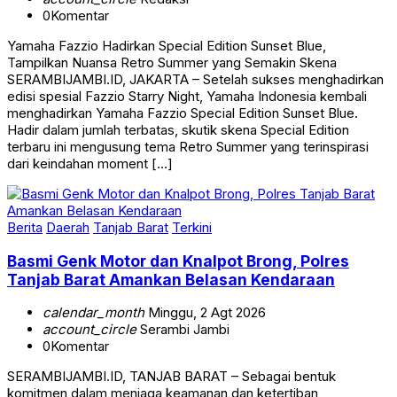
Yamaha Fazzio Hadirkan Special Edition Sunset Blue,
Tampilkan Nuansa Retro Summer yang Semakin Skena
SERAMBIJAMBI.ID, JAKARTA – Setelah sukses menghadirkan
edisi spesial Fazzio Starry Night, Yamaha Indonesia kembali
menghadirkan Yamaha Fazzio Special Edition Sunset Blue.
Hadir dalam jumlah terbatas, skutik skena Special Edition
terbaru ini mengusung tema Retro Summer yang terinspirasi
dari keindahan moment […]
Berita
Daerah
Tanjab Barat
Terkini
Basmi Genk Motor dan Knalpot Brong, Polres
Tanjab Barat Amankan Belasan Kendaraan
calendar_month
Minggu, 2 Agt 2026
account_circle
Serambi Jambi
0
Komentar
SERAMBIJAMBI.ID, TANJAB BARAT – Sebagai bentuk
komitmen dalam menjaga keamanan dan ketertiban
masyarakat (Kamtibmas), Polres Tanjab Barat menggelar razia.