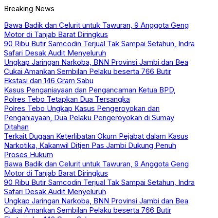
Breaking News
Bawa Badik dan Celurit untuk Tawuran, 9 Anggota Geng
Motor di Tanjab Barat Diringkus
90 Ribu Butir Samcodin Terjual Tak Sampai Setahun, Indra
Safari Desak Audit Menyeluruh
Ungkap Jaringan Narkoba, BNN Provinsi Jambi dan Bea
Cukai Amankan Sembilan Pelaku beserta 766 Butir
Ekstasi dan 146 Gram Sabu
Kasus Penganiayaan dan Pengancaman Ketua BPD,
Polres Tebo Tetapkan Dua Tersangka
Polres Tebo Ungkap Kasus Pengeroyokan dan
Penganiayaan, Dua Pelaku Pengeroyokan di Sumay
Ditahan
Terkait Dugaan Keterlibatan Okum Pejabat dalam Kasus
Narkotika, Kakanwil Ditjen Pas Jambi Dukung Penuh
Proses Hukum
Bawa Badik dan Celurit untuk Tawuran, 9 Anggota Geng
Motor di Tanjab Barat Diringkus
90 Ribu Butir Samcodin Terjual Tak Sampai Setahun, Indra
Safari Desak Audit Menyeluruh
Ungkap Jaringan Narkoba, BNN Provinsi Jambi dan Bea
Cukai Amankan Sembilan Pelaku beserta 766 Butir