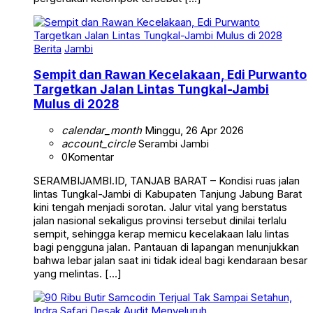
Berita
Jambi
Sempit dan Rawan Kecelakaan, Edi Purwanto
Targetkan Jalan Lintas Tungkal-Jambi
Mulus di 2028
calendar_month
Minggu, 26 Apr 2026
account_circle
Serambi Jambi
0
Komentar
SERAMBIJAMBI.ID, TANJAB BARAT – Kondisi ruas jalan
lintas Tungkal-Jambi di Kabupaten Tanjung Jabung Barat
kini tengah menjadi sorotan. Jalur vital yang berstatus
jalan nasional sekaligus provinsi tersebut dinilai terlalu
sempit, sehingga kerap memicu kecelakaan lalu lintas
bagi pengguna jalan. Pantauan di lapangan menunjukkan
bahwa lebar jalan saat ini tidak ideal bagi kendaraan besar
yang melintas. […]
Berita
Daerah
Hukum & Kriminal
Kesehatan
Tanjab Barat