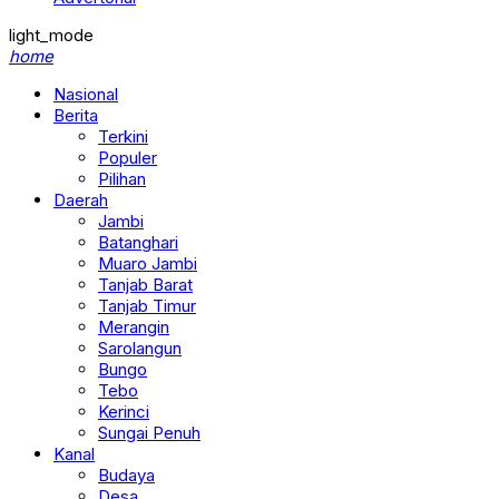
light_mode
home
Nasional
Berita
Terkini
Populer
Pilihan
Daerah
Jambi
Batanghari
Muaro Jambi
Tanjab Barat
Tanjab Timur
Merangin
Sarolangun
Bungo
Tebo
Kerinci
Sungai Penuh
Kanal
Budaya
Desa
Ekonomi & Bisnis