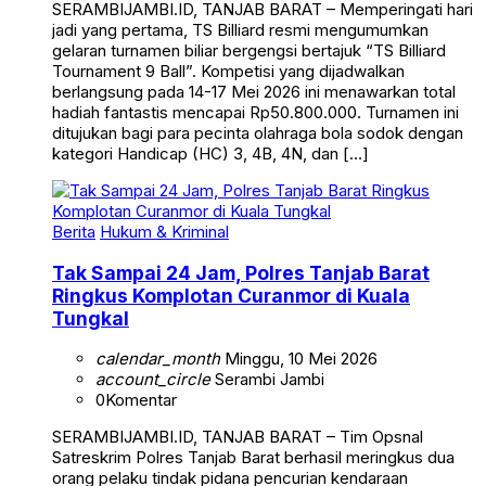
jadi yang pertama, TS Billiard resmi mengumumkan
gelaran turnamen biliar bergengsi bertajuk “TS Billiard
Tournament 9 Ball”. Kompetisi yang dijadwalkan
berlangsung pada 14-17 Mei 2026 ini menawarkan total
hadiah fantastis mencapai Rp50.800.000. Turnamen ini
ditujukan bagi para pecinta olahraga bola sodok dengan
kategori Handicap (HC) 3, 4B, 4N, dan […]
Berita
Hukum & Kriminal
Tak Sampai 24 Jam, Polres Tanjab Barat
Ringkus Komplotan Curanmor di Kuala
Tungkal
calendar_month
Minggu, 10 Mei 2026
account_circle
Serambi Jambi
0
Komentar
SERAMBIJAMBI.ID, TANJAB BARAT – Tim Opsnal
Satreskrim Polres Tanjab Barat berhasil meringkus dua
orang pelaku tindak pidana pencurian kendaraan
bermotor (curanmor) yang meresahkan warga Kampung