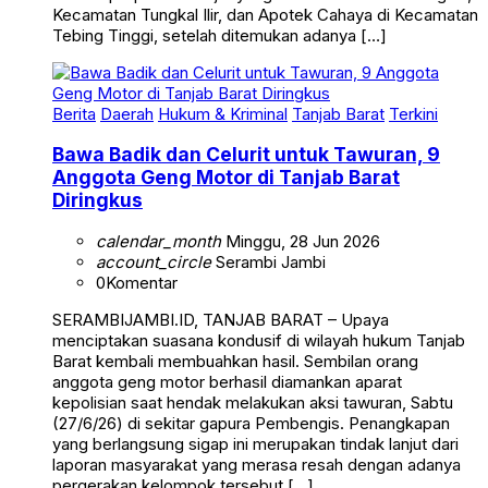
Tebing Tinggi, setelah ditemukan adanya […]
Berita
Daerah
Hukum & Kriminal
Tanjab Barat
Terkini
Bawa Badik dan Celurit untuk Tawuran, 9
Anggota Geng Motor di Tanjab Barat
Diringkus
calendar_month
Minggu, 28 Jun 2026
account_circle
Serambi Jambi
0
Komentar
SERAMBIJAMBI.ID, TANJAB BARAT – Upaya
menciptakan suasana kondusif di wilayah hukum Tanjab
Barat kembali membuahkan hasil. Sembilan orang
anggota geng motor berhasil diamankan aparat
kepolisian saat hendak melakukan aksi tawuran, Sabtu
(27/6/26) di sekitar gapura Pembengis. Penangkapan
yang berlangsung sigap ini merupakan tindak lanjut dari
laporan masyarakat yang merasa resah dengan adanya
pergerakan kelompok tersebut […]