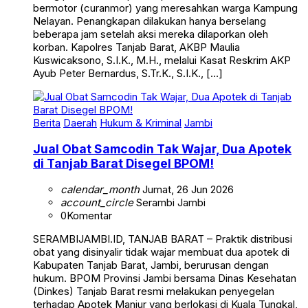
Nelayan. Penangkapan dilakukan hanya berselang
beberapa jam setelah aksi mereka dilaporkan oleh
korban. Kapolres Tanjab Barat, AKBP Maulia
Kuswicaksono, S.I.K., M.H., melalui Kasat Reskrim AKP
Ayub Peter Bernardus, S.Tr.K., S.I.K., […]
Berita
Daerah
Hukum & Kriminal
Jambi
Jual Obat Samcodin Tak Wajar, Dua Apotek
di Tanjab Barat Disegel BPOM!
calendar_month
Jumat, 26 Jun 2026
account_circle
Serambi Jambi
0
Komentar
SERAMBIJAMBI.ID, TANJAB BARAT – Praktik distribusi
obat yang disinyalir tidak wajar membuat dua apotek di
Kabupaten Tanjab Barat, Jambi, berurusan dengan
hukum. BPOM Provinsi Jambi bersama Dinas Kesehatan
(Dinkes) Tanjab Barat resmi melakukan penyegelan
terhadap Apotek Manjur yang berlokasi di Kuala Tungkal,
Kecamatan Tungkal Ilir, dan Apotek Cahaya di Kecamatan