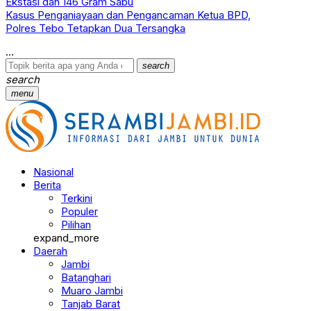
Ekstasi dan 146 Gram Sabu
Kasus Penganiayaan dan Pengancaman Ketua BPD,
Polres Tebo Tetapkan Dua Tersangka
search
search
menu
Nasional
Berita
Terkini
Populer
Pilihan
expand_more
Daerah
Jambi
Batanghari
Muaro Jambi
Tanjab Barat
Tanjab Timur