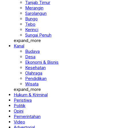
Merangin
Sarolangun
Bungo
Tebo
Kerinci
Sungai Penuh
expand_more
Kanal
Budaya
Desa
Ekonomi & Bisnis
Kesehatan
Olahraga
Pendidikan
Wisata
expand_more
Hukum & Kriminal
Peristiwa
Politik
Opini
Pemerintahan
Video
Advertorial