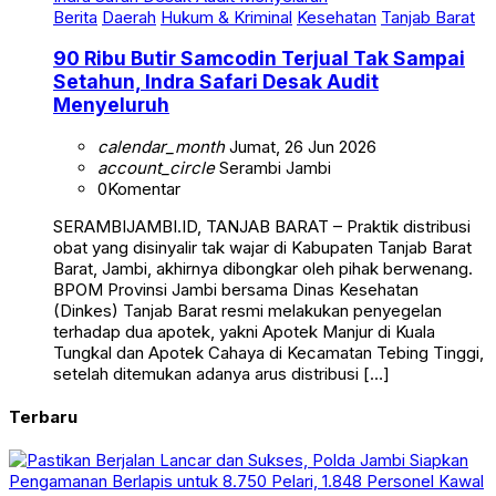
90 Ribu Butir Samcodin Terjual Tak Sampai
Setahun, Indra Safari Desak Audit
Menyeluruh
calendar_month
Jumat, 26 Jun 2026
account_circle
Serambi Jambi
0
Komentar
SERAMBIJAMBI.ID, TANJAB BARAT – Praktik distribusi
obat yang disinyalir tak wajar di Kabupaten Tanjab Barat
Barat, Jambi, akhirnya dibongkar oleh pihak berwenang.
BPOM Provinsi Jambi bersama Dinas Kesehatan
(Dinkes) Tanjab Barat resmi melakukan penyegelan
terhadap dua apotek, yakni Apotek Manjur di Kuala
Tungkal dan Apotek Cahaya di Kecamatan Tebing Tinggi,
setelah ditemukan adanya arus distribusi […]
Terbaru