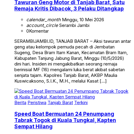
Remaja Kritis Dibacok, 3 Pelaku Ditangkap
calendar_month
Minggu, 10 Mei 2026
account_circle
Serambi Jambi
0
Komentar
SERAMBIJAMBI.ID, TANJAB BARAT – Aksi tawuran antar
geng atau kelompok pemuda pecah di Jembatan
Sugeng, Desa Bram Itam Kanan, Kecamatan Bram Itam,
Kabupaten Tanjung Jabung Barat, Minggu (10/5/2026)
dini hari. Insiden ini mengakibatkan seorang remaja
berinisial MF (16) mengalami luka berat akibat sabetan
senjata tajam. Kapolres Tanjab Barat, AKBP Maulia
Kuswicaksono, S.I.K., M.H., melalui Kasat […]
Berita
Peristiwa
Tanjab Barat
Terkini
Speed Boat Bermuatan 24 Penumpang
Tabrak Togok di Kuala Tungkal, Kapten
Sempat Hilang
calendar_month
Sabtu, 2 Mei 2026