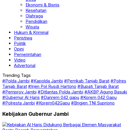
Kesehatan
Olahraga
Pendidikan
Wisata
Hukum & Kriminal
Peristiwa
Politik
Opini
Pemerintahan
Video
Advertorial
Trending Tags
#Polda Jambi
#Kapolda Jambi
#Pemkab Tanjab Barat
#Polres
Tanjab Barat
#Irjen Pol Rusdi Hartono
#Bupati Tanjab Barat
#Pemprov Jambi
#Ditlantas Polda Jambi
#AKBP Agung Basuki
#Gubernur Al Haris
#Danrem 042 gapu
#Korem 042 Gapu
#Polresta Jambi
#Korem042Gapu
#Brigjen TNI Supriono
Kebijakan Gubernur Jambi
Berita
Daerah
Pemerintahan