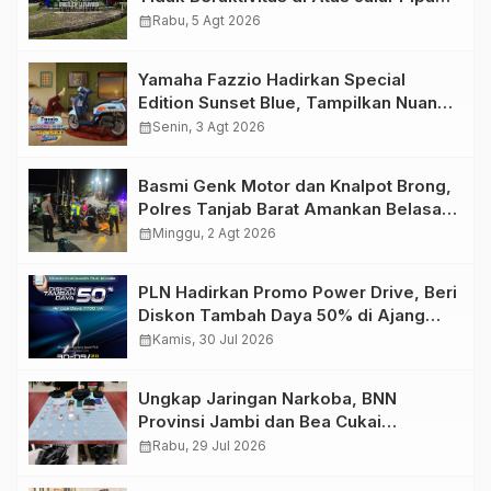
Migas Demi Keselamatan Bersama
calendar_month
Rabu, 5 Agt 2026
Yamaha Fazzio Hadirkan Special
Edition Sunset Blue, Tampilkan Nuansa
Retro Summer yang Semakin Skena
calendar_month
Senin, 3 Agt 2026
Basmi Genk Motor dan Knalpot Brong,
Polres Tanjab Barat Amankan Belasan
Kendaraan
calendar_month
Minggu, 2 Agt 2026
PLN Hadirkan Promo Power Drive, Beri
Diskon Tambah Daya 50% di Ajang
GIIAS 2026
calendar_month
Kamis, 30 Jul 2026
Ungkap Jaringan Narkoba, BNN
Provinsi Jambi dan Bea Cukai
Amankan Sembilan Pelaku beserta
calendar_month
Rabu, 29 Jul 2026
766 Butir Ekstasi dan 146 Gram Sabu