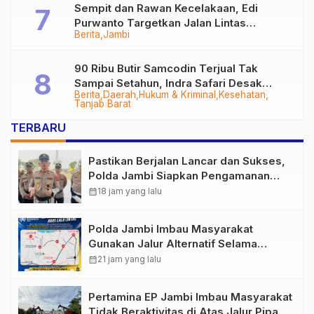
Sempit dan Rawan Kecelakaan, Edi
Purwanto Targetkan Jalan Lintas
Berita
Jambi
Tungkal-Jambi Mulus di 2028
90 Ribu Butir Samcodin Terjual Tak
Sampai Setahun, Indra Safari Desak
Berita
Daerah
Hukum & Kriminal
Kesehatan
Audit Menyeluruh
Tanjab Barat
TERBARU
Pastikan Berjalan Lancar dan Sukses,
Polda Jambi Siapkan Pengamanan
Berlapis untuk 8.750 Pelari, 1.848
calendar_month
18 jam yang lalu
Personel Kawal Presisi Merdeka Run
Polda Jambi Imbau Masyarakat
Gunakan Jalur Alternatif Selama
Pelaksanaan Presisi Merdeka Run
calendar_month
21 jam yang lalu
2026
Pertamina EP Jambi Imbau Masyarakat
Tidak Beraktivitas di Atas Jalur Pipa