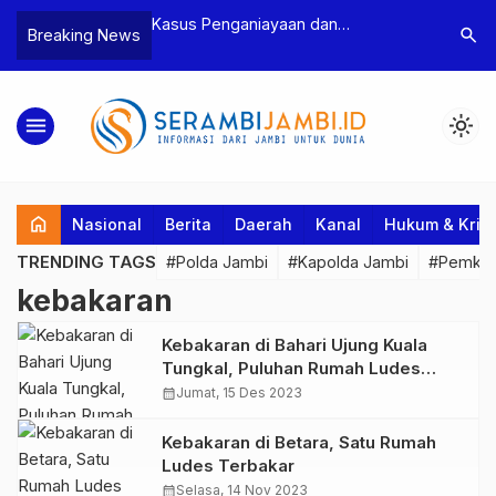
koba, BNN
Kasus Penganiayaan dan
Polres Tebo U
search
Breaking News
ea Cukai
Pengancaman Ketua BPD, Polres
Pengeroyokan 
laku beserta
Tebo Tetapkan Dua Tersangka
Dua Pelaku Pe
 146 Gram
Ditahan
menu
light_mode
home
Nasional
Berita
Daerah
Kanal
Hukum & Krim
TRENDING TAGS
#Polda Jambi
#Kapolda Jambi
#Pemkab
kebakaran
Kebakaran di Bahari Ujung Kuala
Tungkal, Puluhan Rumah Ludes
Terbakar
calendar_month
Jumat, 15 Des 2023
Kebakaran di Betara, Satu Rumah
Ludes Terbakar
calendar_month
Selasa, 14 Nov 2023