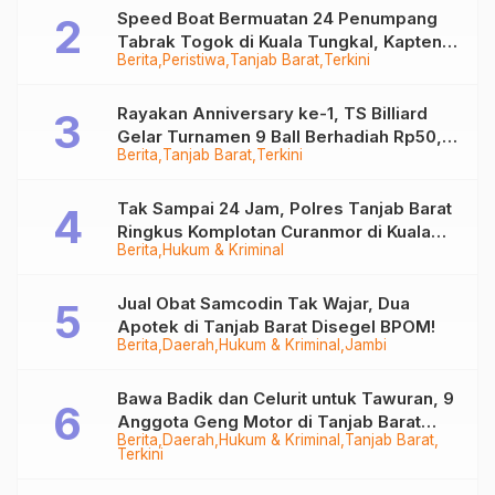
Speed Boat Bermuatan 24 Penumpang
Tabrak Togok di Kuala Tungkal, Kapten
Berita
Peristiwa
Tanjab Barat
Terkini
Sempat Hilang
Rayakan Anniversary ke-1, TS Billiard
Gelar Turnamen 9 Ball Berhadiah Rp50,8
Berita
Tanjab Barat
Terkini
Juta
Tak Sampai 24 Jam, Polres Tanjab Barat
Ringkus Komplotan Curanmor di Kuala
Berita
Hukum & Kriminal
Tungkal
Jual Obat Samcodin Tak Wajar, Dua
Apotek di Tanjab Barat Disegel BPOM!
Berita
Daerah
Hukum & Kriminal
Jambi
Bawa Badik dan Celurit untuk Tawuran, 9
Anggota Geng Motor di Tanjab Barat
Berita
Daerah
Hukum & Kriminal
Tanjab Barat
Diringkus
Terkini