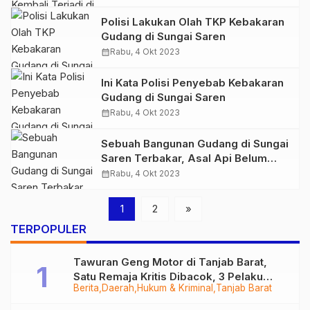
Polisi Lakukan Olah TKP Kebakaran
Gudang di Sungai Saren
calendar_month
Rabu, 4 Okt 2023
Ini Kata Polisi Penyebab Kebakaran
Gudang di Sungai Saren
calendar_month
Rabu, 4 Okt 2023
Sebuah Bangunan Gudang di Sungai
Saren Terbakar, Asal Api Belum
Diketahui
calendar_month
Rabu, 4 Okt 2023
1
2
»
TERPOPULER
Tawuran Geng Motor di Tanjab Barat,
Satu Remaja Kritis Dibacok, 3 Pelaku
Berita
Daerah
Hukum & Kriminal
Tanjab Barat
Ditangkap