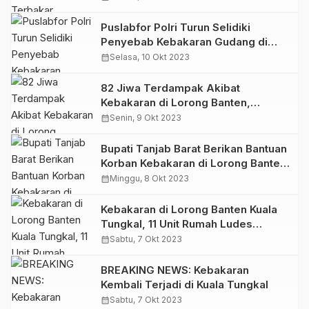
Puslabfor Polri Turun Selidiki
Penyebab Kebakaran Gudang di
Sungai Saren
calendar_month
Selasa, 10 Okt 2023
82 Jiwa Terdampak Akibat
Kebakaran di Lorong Banten,
Dandim 0419/Tanjab Turun Berikan
calendar_month
Senin, 9 Okt 2023
Bantuan
Bupati Tanjab Barat Berikan Bantuan
Korban Kebakaran di Lorong Banten
Kuala Tungkal
calendar_month
Minggu, 8 Okt 2023
Kebakaran di Lorong Banten Kuala
Tungkal, 11 Unit Rumah Ludes
Terbakar
calendar_month
Sabtu, 7 Okt 2023
BREAKING NEWS: Kebakaran
Kembali Terjadi di Kuala Tungkal
calendar_month
Sabtu, 7 Okt 2023