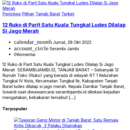
Peristiwa
Pilihan
Tanjab Barat
Terkini
12 Ruko di Parit Satu Kuala Tungkal Ludes Dilalap
Si Jago Merah
calendar_month
Jumat, 28 Okt 2022
account_circle
Serambi Jambi
0
Komentar
12 Ruko di Parit Satu Kuala Tungkal Ludes Dilalap Si Jago
Merah SERAMBIJAMBI.ID, TANJAB BARAT – Sebanyak 12
Rumah Toko (Ruko) yang berada di wilayah RT 1 Kelurahan
Tungkal IV Kota, Kecamatan Tungkal Ilir, Kabupaten Tanjab
Barat ludes dilalap si jago merah. Kepala Damkar Tanjab Barat,
Iswardi saat diwawancarai serambijambi.id dilokasi kejadian
mengatakan, kebakaran tersebut […]
Terpopuler
Berita
Daerah
Hukum & Kriminal
Tanjab Barat