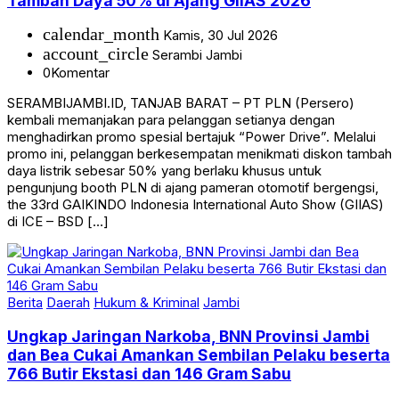
calendar_month
Kamis, 30 Jul 2026
account_circle
Serambi Jambi
0
Komentar
SERAMBIJAMBI.ID, TANJAB BARAT – PT PLN (Persero)
kembali memanjakan para pelanggan setianya dengan
menghadirkan promo spesial bertajuk “Power Drive”. Melalui
promo ini, pelanggan berkesempatan menikmati diskon tambah
daya listrik sebesar 50% yang berlaku khusus untuk
pengunjung booth PLN di ajang pameran otomotif bergengsi,
the 33rd GAIKINDO Indonesia International Auto Show (GIIAS)
di ICE – BSD […]
Berita
Daerah
Hukum & Kriminal
Jambi
Ungkap Jaringan Narkoba, BNN Provinsi Jambi
dan Bea Cukai Amankan Sembilan Pelaku beserta
766 Butir Ekstasi dan 146 Gram Sabu
calendar_month
Rabu, 29 Jul 2026