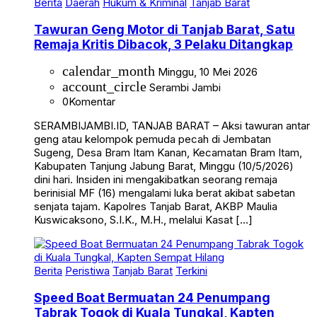
Tawuran Geng Motor di Tanjab Barat, Satu
Remaja Kritis Dibacok, 3 Pelaku Ditangkap
calendar_month
Minggu, 10 Mei 2026
account_circle
Serambi Jambi
0
Komentar
SERAMBIJAMBI.ID, TANJAB BARAT – Aksi tawuran antar
geng atau kelompok pemuda pecah di Jembatan
Sugeng, Desa Bram Itam Kanan, Kecamatan Bram Itam,
Kabupaten Tanjung Jabung Barat, Minggu (10/5/2026)
dini hari. Insiden ini mengakibatkan seorang remaja
berinisial MF (16) mengalami luka berat akibat sabetan
senjata tajam. Kapolres Tanjab Barat, AKBP Maulia
Kuswicaksono, S.I.K., M.H., melalui Kasat […]
Berita
Peristiwa
Tanjab Barat
Terkini
Speed Boat Bermuatan 24 Penumpang
Tabrak Togok di Kuala Tungkal, Kapten
Sempat Hilang