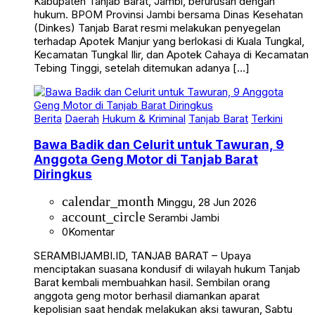
hukum. BPOM Provinsi Jambi bersama Dinas Kesehatan
(Dinkes) Tanjab Barat resmi melakukan penyegelan
terhadap Apotek Manjur yang berlokasi di Kuala Tungkal,
Kecamatan Tungkal Ilir, dan Apotek Cahaya di Kecamatan
Tebing Tinggi, setelah ditemukan adanya […]
Berita
Daerah
Hukum & Kriminal
Tanjab Barat
Terkini
Bawa Badik dan Celurit untuk Tawuran, 9
Anggota Geng Motor di Tanjab Barat
Diringkus
calendar_month
Minggu, 28 Jun 2026
account_circle
Serambi Jambi
0
Komentar
SERAMBIJAMBI.ID, TANJAB BARAT – Upaya
menciptakan suasana kondusif di wilayah hukum Tanjab
Barat kembali membuahkan hasil. Sembilan orang
anggota geng motor berhasil diamankan aparat
kepolisian saat hendak melakukan aksi tawuran, Sabtu
(27/6/26) di sekitar gapura Pembengis. Penangkapan