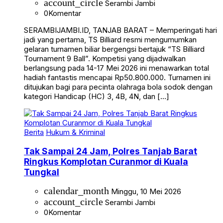
0
Komentar
SERAMBIJAMBI.ID, TANJAB BARAT – Memperingati hari
jadi yang pertama, TS Billiard resmi mengumumkan
gelaran turnamen biliar bergengsi bertajuk “TS Billiard
Tournament 9 Ball”. Kompetisi yang dijadwalkan
berlangsung pada 14-17 Mei 2026 ini menawarkan total
hadiah fantastis mencapai Rp50.800.000. Turnamen ini
ditujukan bagi para pecinta olahraga bola sodok dengan
kategori Handicap (HC) 3, 4B, 4N, dan […]
Berita
Hukum & Kriminal
Tak Sampai 24 Jam, Polres Tanjab Barat
Ringkus Komplotan Curanmor di Kuala
Tungkal
calendar_month
Minggu, 10 Mei 2026
account_circle
Serambi Jambi
0
Komentar
SERAMBIJAMBI.ID, TANJAB BARAT – Tim Opsnal