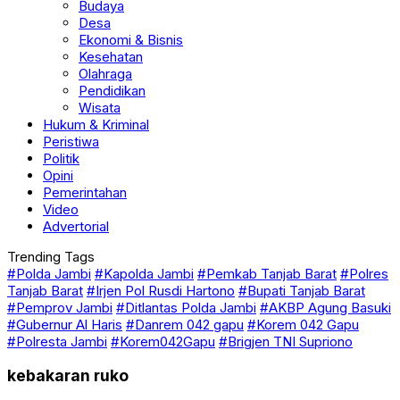
Desa
Ekonomi & Bisnis
Kesehatan
Olahraga
Pendidikan
Wisata
Hukum & Kriminal
Peristiwa
Politik
Opini
Pemerintahan
Video
Advertorial
Trending Tags
#Polda Jambi
#Kapolda Jambi
#Pemkab Tanjab Barat
#Polres
Tanjab Barat
#Irjen Pol Rusdi Hartono
#Bupati Tanjab Barat
#Pemprov Jambi
#Ditlantas Polda Jambi
#AKBP Agung Basuki
#Gubernur Al Haris
#Danrem 042 gapu
#Korem 042 Gapu
#Polresta Jambi
#Korem042Gapu
#Brigjen TNI Supriono
kebakaran ruko