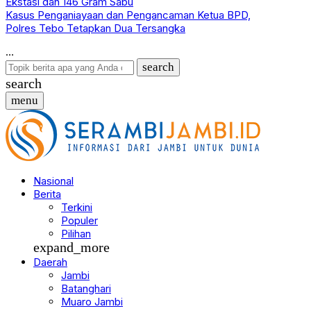
Ekstasi dan 146 Gram Sabu
Kasus Penganiayaan dan Pengancaman Ketua BPD,
Polres Tebo Tetapkan Dua Tersangka
search
search
menu
Nasional
Berita
Terkini
Populer
Pilihan
expand_more
Daerah
Jambi
Batanghari
Muaro Jambi
Tanjab Barat