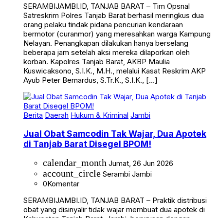
Satreskrim Polres Tanjab Barat berhasil meringkus dua
orang pelaku tindak pidana pencurian kendaraan
bermotor (curanmor) yang meresahkan warga Kampung
Nelayan. Penangkapan dilakukan hanya berselang
beberapa jam setelah aksi mereka dilaporkan oleh
korban. Kapolres Tanjab Barat, AKBP Maulia
Kuswicaksono, S.I.K., M.H., melalui Kasat Reskrim AKP
Ayub Peter Bernardus, S.Tr.K., S.I.K., […]
Berita
Daerah
Hukum & Kriminal
Jambi
Jual Obat Samcodin Tak Wajar, Dua Apotek
di Tanjab Barat Disegel BPOM!
calendar_month
Jumat, 26 Jun 2026
account_circle
Serambi Jambi
0
Komentar
SERAMBIJAMBI.ID, TANJAB BARAT – Praktik distribusi
obat yang disinyalir tidak wajar membuat dua apotek di
Kabupaten Tanjab Barat, Jambi, berurusan dengan