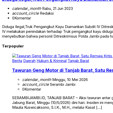
calendar_month
Rabu, 21 Jun 2023
account_circle
Redaksi
0
Komentar
Diduga Ilegal,Truk Pengangkut Kayu Diamankan Subdit IV Ditres
IV melakukan penindakan terhadap Truk pengangkut kayu diduga i
menyebutkan bahwa personil Ditreskrimsus Polda Jambi pada har
Terpopuler
Berita
Daerah
Hukum & Kriminal
Tanjab Barat
Tawuran Geng Motor di Tanjab Barat, Satu Rem
calendar_month
Minggu, 10 Mei 2026
account_circle
Serambi Jambi
0
Komentar
SERAMBIJAMBI.ID, TANJAB BARAT – Aksi tawuran antar g
Jabung Barat, Minggu (10/5/2026) dini hari. Insiden ini me
Maulia Kuswicaksono, S.I.K., M.H., melalui Kasat […]