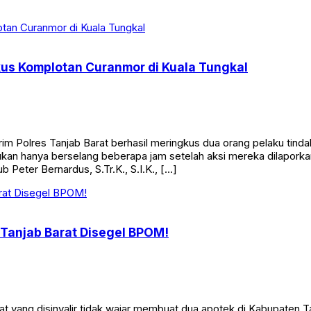
kus Komplotan Curanmor di Kuala Tungkal
Polres Tanjab Barat berhasil meringkus dua orang pelaku tinda
n hanya berselang beberapa jam setelah aksi mereka dilaporkan
 Peter Bernardus, S.Tr.K., S.I.K., […]
 Tanjab Barat Disegel BPOM!
 yang disinyalir tidak wajar membuat dua apotek di Kabupaten T