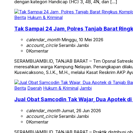
dengan kategori Handicap (HC) 3, 4B, 4N, dan […]
Berita
Hukum & Kriminal
Tak Sampai 24 Jam, Polres Tanjab Barat Ring
calendar_month
Minggu, 10 Mei 2026
account_circle
Serambi Jambi
0
Komentar
SERAMBIJAMBI.ID, TANJAB BARAT – Tim Opsnal Satreskrim 
meresahkan warga Kampung Nelayan. Penangkapan dilakuka
Kuswicaksono, S.I.K., M.H., melalui Kasat Reskrim AKP Ayub
Berita
Daerah
Hukum & Kriminal
Jambi
Jual Obat Samcodin Tak Wajar, Dua Apotek di
calendar_month
Jumat, 26 Jun 2026
account_circle
Serambi Jambi
0
Komentar
SERAMBIJAMBI.ID, TANJAB BARAT – Praktik distribusi obat