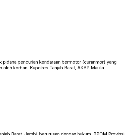
k pidana pencurian kendaraan bermotor (curanmor) yang
 oleh korban. Kapolres Tanjab Barat, AKBP Maulia
anjab Barat, Jambi, berurusan dengan hukum. BPOM Provinsi