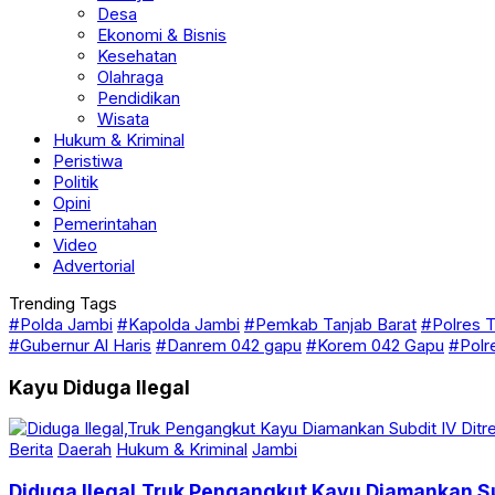
Desa
Ekonomi & Bisnis
Kesehatan
Olahraga
Pendidikan
Wisata
Hukum & Kriminal
Peristiwa
Politik
Opini
Pemerintahan
Video
Advertorial
Trending Tags
#Polda Jambi
#Kapolda Jambi
#Pemkab Tanjab Barat
#Polres T
#Gubernur Al Haris
#Danrem 042 gapu
#Korem 042 Gapu
#Polr
Kayu Diduga Ilegal
Berita
Daerah
Hukum & Kriminal
Jambi
Diduga Ilegal,Truk Pengangkut Kayu Diamankan Su