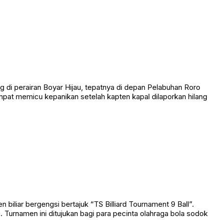
 perairan Boyar Hijau, tepatnya di depan Pelabuhan Roro
empat memicu kepanikan setelah kapten kapal dilaporkan hilang
liar bergengsi bertajuk “TS Billiard Tournament 9 Ball”.
Turnamen ini ditujukan bagi para pecinta olahraga bola sodok