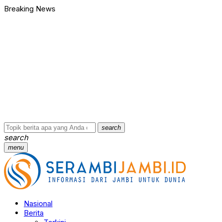
Breaking News
Bawa Badik dan Celurit untuk Tawuran, 9 Anggota Geng Motor di
90 Ribu Butir Samcodin Terjual Tak Sampai Setahun, Indra Safar
Ungkap Jaringan Narkoba, BNN Provinsi Jambi dan Bea Cukai Am
Kasus Penganiayaan dan Pengancaman Ketua BPD, Polres Tebo
Polres Tebo Ungkap Kasus Pengeroyokan dan Penganiayaan, D
Terkait Dugaan Keterlibatan Okum Pejabat dalam Kasus Narkoti
Bawa Badik dan Celurit untuk Tawuran, 9 Anggota Geng Motor di
90 Ribu Butir Samcodin Terjual Tak Sampai Setahun, Indra Safar
Ungkap Jaringan Narkoba, BNN Provinsi Jambi dan Bea Cukai Am
Kasus Penganiayaan dan Pengancaman Ketua BPD, Polres Tebo
search
search
menu
Nasional
Berita