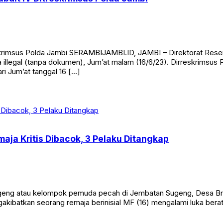
krimsus Polda Jambi SERAMBIJAMBI.ID, JAMBI – Direktorat Resers
llegal (tanpa dokumen), Jum’at malam (16/6/23). Dirreskrimsus P
i Jum’at tanggal 16 […]
aja Kritis Dibacok, 3 Pelaku Ditangkap
eng atau kelompok pemuda pecah di Jembatan Sugeng, Desa Br
ngakibatkan seorang remaja berinisial MF (16) mengalami luka bera