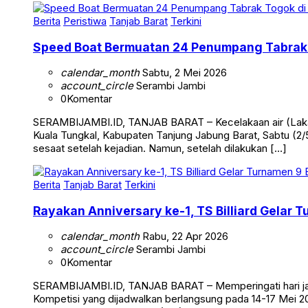
Berita
Peristiwa
Tanjab Barat
Terkini
Speed Boat Bermuatan 24 Penumpang Tabrak 
calendar_month
Sabtu, 2 Mei 2026
account_circle
Serambi Jambi
0
Komentar
SERAMBIJAMBI.ID, TANJAB BARAT – Kecelakaan air (Laka 
Kuala Tungkal, Kabupaten Tanjung Jabung Barat, Sabtu (2/5
sesaat setelah kejadian. Namun, setelah dilakukan […]
Berita
Tanjab Barat
Terkini
Rayakan Anniversary ke-1, TS Billiard Gelar 
calendar_month
Rabu, 22 Apr 2026
account_circle
Serambi Jambi
0
Komentar
SERAMBIJAMBI.ID, TANJAB BARAT – Memperingati hari jadi 
Kompetisi yang dijadwalkan berlangsung pada 14-17 Mei 20