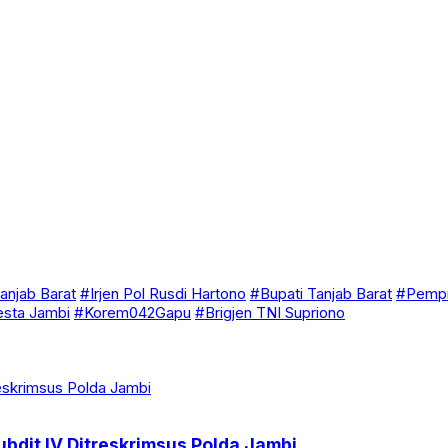
anjab Barat
#Irjen Pol Rusdi Hartono
#Bupati Tanjab Barat
#Pempr
esta Jambi
#Korem042Gapu
#Brigjen TNI Supriono
bdit IV Ditreskrimsus Polda Jambi