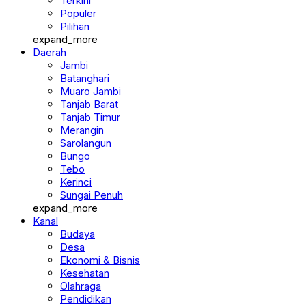
Terkini
Populer
Pilihan
expand_more
Daerah
Jambi
Batanghari
Muaro Jambi
Tanjab Barat
Tanjab Timur
Merangin
Sarolangun
Bungo
Tebo
Kerinci
Sungai Penuh
expand_more
Kanal
Budaya
Desa
Ekonomi & Bisnis
Kesehatan
Olahraga
Pendidikan