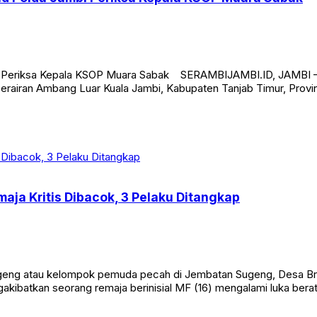
rud Polda Jambi Periksa Kepala KSOP Muara Sabak
mbi Periksa Kepala KSOP Muara Sabak SERAMBIJAMBI.ID, JAMBI –
erairan Ambang Luar Kuala Jambi, Kabupaten Tanjab Timur, Provinsi
aja Kritis Dibacok, 3 Pelaku Ditangkap
eng atau kelompok pemuda pecah di Jembatan Sugeng, Desa Br
ngakibatkan seorang remaja berinisial MF (16) mengalami luka bera