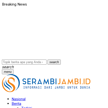
Breaking News
Bawa Badik dan Celurit untuk Tawuran, 9 Anggota Geng Motor di
90 Ribu Butir Samcodin Terjual Tak Sampai Setahun, Indra Safar
Ungkap Jaringan Narkoba, BNN Provinsi Jambi dan Bea Cukai Am
Kasus Penganiayaan dan Pengancaman Ketua BPD, Polres Tebo
Polres Tebo Ungkap Kasus Pengeroyokan dan Penganiayaan, D
Terkait Dugaan Keterlibatan Okum Pejabat dalam Kasus Narkoti
Bawa Badik dan Celurit untuk Tawuran, 9 Anggota Geng Motor di
90 Ribu Butir Samcodin Terjual Tak Sampai Setahun, Indra Safar
Ungkap Jaringan Narkoba, BNN Provinsi Jambi dan Bea Cukai Am
Kasus Penganiayaan dan Pengancaman Ketua BPD, Polres Tebo
…
search
search
menu
Nasional