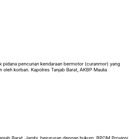
Turnamen ini ditujukan bagi para pecinta olahraga bola sodok
k pidana pencurian kendaraan bermotor (curanmor) yang
 oleh korban. Kapolres Tanjab Barat, AKBP Maulia