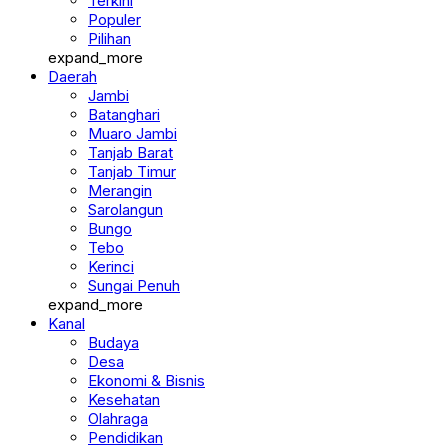
Berita
Terkini
Populer
Pilihan
expand_more
Daerah
Jambi
Batanghari
Muaro Jambi
Tanjab Barat
Tanjab Timur
Merangin
Sarolangun
Bungo
Tebo
Kerinci
Sungai Penuh
expand_more
Kanal
Budaya
Desa
Ekonomi & Bisnis
Kesehatan
Olahraga