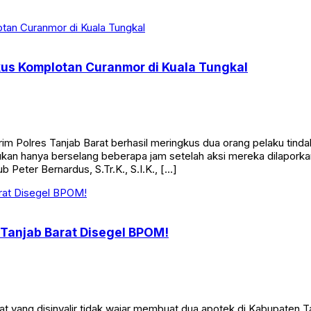
26 ini menawarkan total hadiah fantastis mencapai Rp50.800.000. 
kus Komplotan Curanmor di Kuala Tungkal
Polres Tanjab Barat berhasil meringkus dua orang pelaku tinda
n hanya berselang beberapa jam setelah aksi mereka dilaporkan
 Peter Bernardus, S.Tr.K., S.I.K., […]
 Tanjab Barat Disegel BPOM!