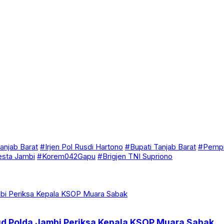
anjab Barat
#Irjen Pol Rusdi Hartono
#Bupati Tanjab Barat
#Pempr
esta Jambi
#Korem042Gapu
#Brigjen TNI Supriono