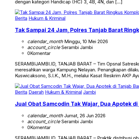
Kompetisi yang dijadwalkan berlangsung pada 14-17 Mei 20
dengan kategori Handicap (HC) 3, 4B, 4N, dan […]
Berita
Hukum & Kriminal
Tak Sampai 24 Jam, Polres Tanjab Barat Ring
calendar_month
Minggu, 10 Mei 2026
account_circle
Serambi Jambi
0
Komentar
SERAMBIJAMBI.ID, TANJAB BARAT – Tim Opsnal Satreskrim 
meresahkan warga Kampung Nelayan. Penangkapan dilakuka
Kuswicaksono, S.I.K., M.H., melalui Kasat Reskrim AKP Ayub
Berita
Daerah
Hukum & Kriminal
Jambi
Jual Obat Samcodin Tak Wajar, Dua Apotek di
calendar_month
Jumat, 26 Jun 2026
account_circle
Serambi Jambi
0
Komentar