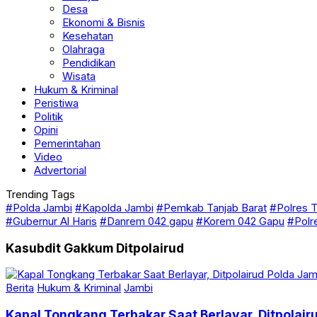
Budaya
Desa
Ekonomi & Bisnis
Kesehatan
Olahraga
Pendidikan
Wisata
Hukum & Kriminal
Peristiwa
Politik
Opini
Pemerintahan
Video
Advertorial
Trending Tags
#Polda Jambi
#Kapolda Jambi
#Pemkab Tanjab Barat
#Polres T
#Gubernur Al Haris
#Danrem 042 gapu
#Korem 042 Gapu
#Polr
Kasubdit Gakkum Ditpolairud
Berita
Hukum & Kriminal
Jambi