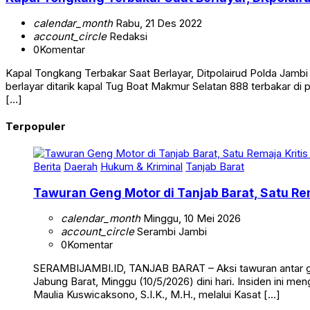
Kapal Tongkang Terbakar Saat Berlayar, Ditpolai
calendar_month
Rabu, 21 Des 2022
account_circle
Redaksi
0
Komentar
Kapal Tongkang Terbakar Saat Berlayar, Ditpolairud Polda Ja
berlayar ditarik kapal Tug Boat Makmur Selatan 888 terbakar di p
[…]
Terpopuler
Berita
Daerah
Hukum & Kriminal
Tanjab Barat
Tawuran Geng Motor di Tanjab Barat, Satu Rem
calendar_month
Minggu, 10 Mei 2026
account_circle
Serambi Jambi
0
Komentar
SERAMBIJAMBI.ID, TANJAB BARAT – Aksi tawuran antar g
Jabung Barat, Minggu (10/5/2026) dini hari. Insiden ini me
Maulia Kuswicaksono, S.I.K., M.H., melalui Kasat […]