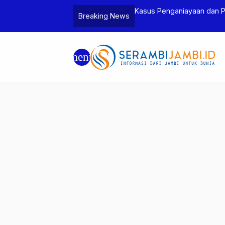
Jambi dan Bea Cukai Amankan Sembilan
Kasus Penganiayaan dan 
Breaking News
6 Gram Sabu
Tersangka
menu