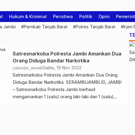
al
Hukum & Kriminal
Peristiwa
Politik
Opini
Pemerin
a Jambi
#Pemkab Tanjab Barat
#Polres Tanjab Barat
#Irjen
T
Satresnarkoba Polresta Jambi Amankan Dua
Orang Diduga Bandar Narkotika
calendar_month
Sabtu, 19 Nov 2022
Satresnarkoba Polresta Jambi Amankan Dua Orang
Diduga Bandar Narkotika SERAMBIJAMBI.ID, JAMBI
– Satresnarkoba Polresta Jambi berhasil
mengamankan 1 (satu) orang laki-laki dan 1 (satu)
orang perempuan dalam tindak pidana narkotika,
Sabtu (19/11/22). Kedua Pelaku Diamankan di dalam
kamar sebuah take guest house diJalan Kol. Pol. M.
Taher Kel. Wijaya Pura Kec. Jambi Selatan Kota Jambi.
Yang […]