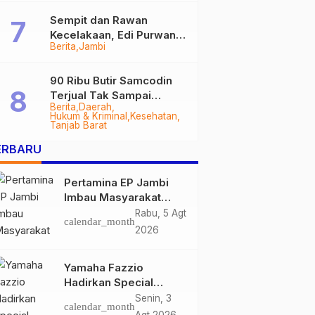
Sempit dan Rawan
Kecelakaan, Edi Purwanto
Berita
Jambi
Targetkan Jalan Lintas
Tungkal-Jambi Mulus di
2028
90 Ribu Butir Samcodin
Terjual Tak Sampai
Berita
Daerah
Setahun, Indra Safari
Hukum & Kriminal
Kesehatan
Desak Audit Menyeluruh
Tanjab Barat
ERBARU
Pertamina EP Jambi
Imbau Masyarakat
Tidak Beraktivitas di
Rabu, 5 Agt
calendar_month
Atas Jalur Pipa Migas
2026
Demi Keselamatan
Bersama
Yamaha Fazzio
Hadirkan Special
Edition Sunset Blue,
Senin, 3
calendar_month
Tampilkan Nuansa