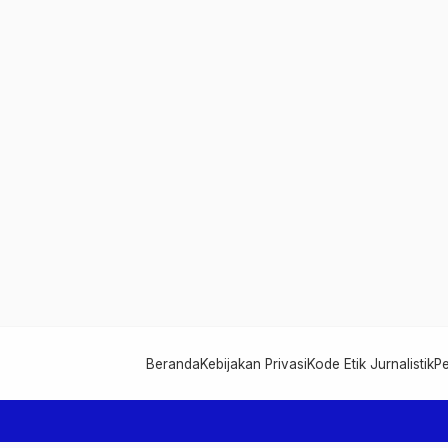
Beranda
Kebijakan Privasi
Kode Etik Jurnalistik
P