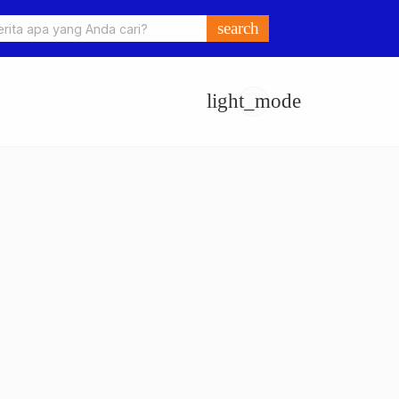
o Ungkap Kasus Pengeroyokan dan Penganiayaan, Dua Pelaku
search
an di Sumay Ditahan
light_mode