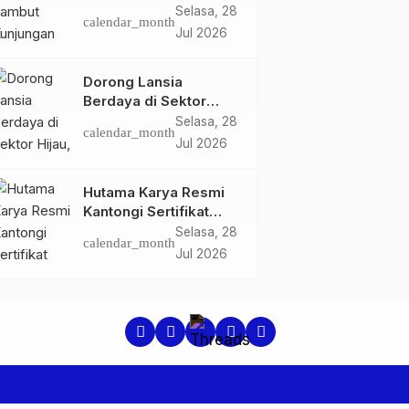
Ketua dan Pengurus
Selasa, 28
calendar_month
PWI Kota Jambi
Jul 2026
Perkuat Sinergi dan
Kolaborasi
Dorong Lansia
Berdaya di Sektor
Hijau, Pertamina EP
Selasa, 28
calendar_month
Jambi Gagas
Jul 2026
Lansiapreneur Batik
Eco-Print
Hutama Karya Resmi
Kantongi Sertifikat
Persetujuan Laik
Selasa, 28
calendar_month
Fungsi Struktur
Jul 2026
Jembatan Musi V Tol
Palembang–Betung