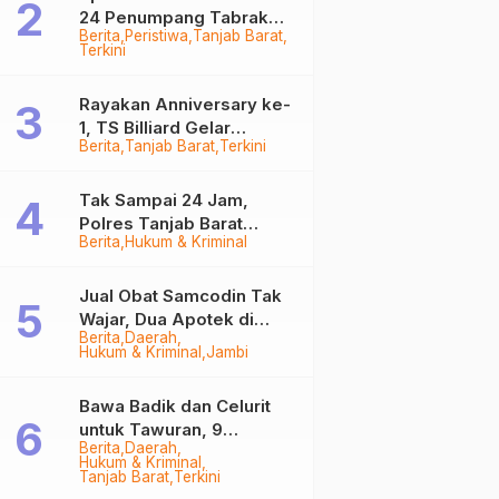
24 Penumpang Tabrak
Berita
Peristiwa
Tanjab Barat
Togok di Kuala Tungkal,
Terkini
Kapten Sempat Hilang
Rayakan Anniversary ke-
1, TS Billiard Gelar
Berita
Tanjab Barat
Terkini
Turnamen 9 Ball
Berhadiah Rp50,8 Juta
Tak Sampai 24 Jam,
Polres Tanjab Barat
Berita
Hukum & Kriminal
Ringkus Komplotan
Curanmor di Kuala
Tungkal
Jual Obat Samcodin Tak
Wajar, Dua Apotek di
Berita
Daerah
Tanjab Barat Disegel
Hukum & Kriminal
Jambi
BPOM!
Bawa Badik dan Celurit
untuk Tawuran, 9
Berita
Daerah
Anggota Geng Motor di
Hukum & Kriminal
Tanjab Barat Diringkus
Tanjab Barat
Terkini