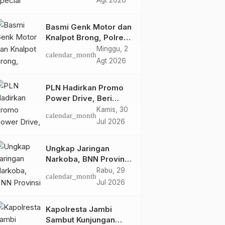
Agt 2026
Retro Summer yang
Semakin Skena
Basmi Genk Motor dan
Knalpot Brong, Polres
Tanjab Barat Amankan
Minggu, 2
calendar_month
Belasan Kendaraan
Agt 2026
PLN Hadirkan Promo
Power Drive, Beri
Diskon Tambah Daya
Kamis, 30
calendar_month
50% di Ajang GIIAS
Jul 2026
2026
Ungkap Jaringan
Narkoba, BNN Provinsi
Jambi dan Bea Cukai
Rabu, 29
calendar_month
Amankan Sembilan
Jul 2026
Pelaku beserta 766
Butir Ekstasi dan 146
Kapolresta Jambi
Gram Sabu
Sambut Kunjungan