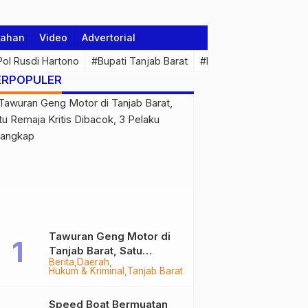
tahan
Video
Advertorial
 Pol Rusdi Hartono
#Bupati Tanjab Barat
#Pemprov Jambi
#Di
ERPOPULER
Tawuran Geng Motor di
Tanjab Barat, Satu
Berita
Daerah
Remaja Kritis Dibacok, 3
Hukum & Kriminal
Tanjab Barat
Pelaku Ditangkap
Speed Boat Bermuatan