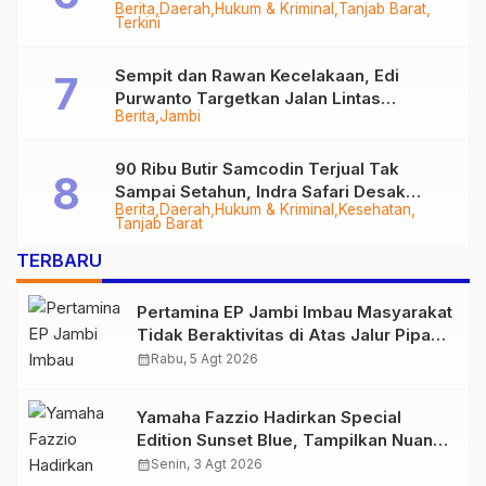
Berita
Daerah
Hukum & Kriminal
Tanjab Barat
Diringkus
Terkini
Sempit dan Rawan Kecelakaan, Edi
Purwanto Targetkan Jalan Lintas
Berita
Jambi
Tungkal-Jambi Mulus di 2028
90 Ribu Butir Samcodin Terjual Tak
Sampai Setahun, Indra Safari Desak
Berita
Daerah
Hukum & Kriminal
Kesehatan
Audit Menyeluruh
Tanjab Barat
TERBARU
Pertamina EP Jambi Imbau Masyarakat
Tidak Beraktivitas di Atas Jalur Pipa
Migas Demi Keselamatan Bersama
calendar_month
Rabu, 5 Agt 2026
Yamaha Fazzio Hadirkan Special
Edition Sunset Blue, Tampilkan Nuansa
Retro Summer yang Semakin Skena
calendar_month
Senin, 3 Agt 2026