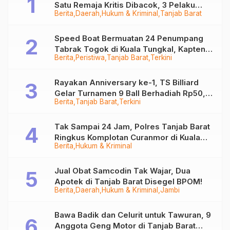
Satu Remaja Kritis Dibacok, 3 Pelaku
Berita
Daerah
Hukum & Kriminal
Tanjab Barat
Ditangkap
Speed Boat Bermuatan 24 Penumpang
Tabrak Togok di Kuala Tungkal, Kapten
Berita
Peristiwa
Tanjab Barat
Terkini
Sempat Hilang
Rayakan Anniversary ke-1, TS Billiard
Gelar Turnamen 9 Ball Berhadiah Rp50,8
Berita
Tanjab Barat
Terkini
Juta
Tak Sampai 24 Jam, Polres Tanjab Barat
Ringkus Komplotan Curanmor di Kuala
Berita
Hukum & Kriminal
Tungkal
Jual Obat Samcodin Tak Wajar, Dua
Apotek di Tanjab Barat Disegel BPOM!
Berita
Daerah
Hukum & Kriminal
Jambi
Bawa Badik dan Celurit untuk Tawuran, 9
Anggota Geng Motor di Tanjab Barat