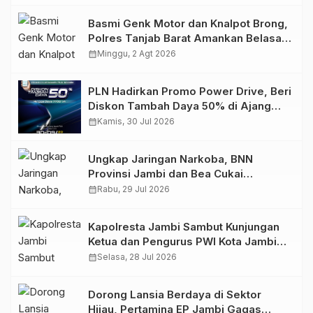
Basmi Genk Motor dan Knalpot Brong,
Polres Tanjab Barat Amankan Belasan
Kendaraan
calendar_month
Minggu, 2 Agt 2026
PLN Hadirkan Promo Power Drive, Beri
Diskon Tambah Daya 50% di Ajang
GIIAS 2026
calendar_month
Kamis, 30 Jul 2026
Ungkap Jaringan Narkoba, BNN
Provinsi Jambi dan Bea Cukai
Amankan Sembilan Pelaku beserta
calendar_month
Rabu, 29 Jul 2026
766 Butir Ekstasi dan 146 Gram Sabu
Kapolresta Jambi Sambut Kunjungan
Ketua dan Pengurus PWI Kota Jambi
Perkuat Sinergi dan Kolaborasi
calendar_month
Selasa, 28 Jul 2026
Dorong Lansia Berdaya di Sektor
Hijau, Pertamina EP Jambi Gagas