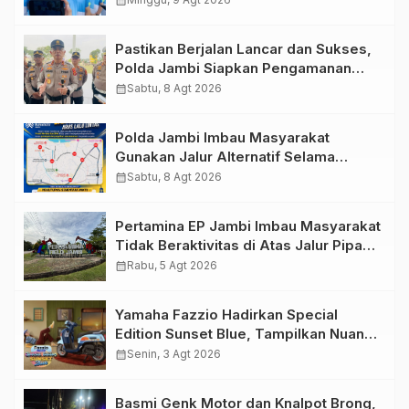
calendar_month
Dukungan Masyarakat
Pastikan Berjalan Lancar dan Sukses,
Polda Jambi Siapkan Pengamanan
Berlapis untuk 8.750 Pelari, 1.848
calendar_month
Sabtu, 8 Agt 2026
Personel Kawal Presisi Merdeka Run
Polda Jambi Imbau Masyarakat
Gunakan Jalur Alternatif Selama
Pelaksanaan Presisi Merdeka Run
calendar_month
Sabtu, 8 Agt 2026
2026
Pertamina EP Jambi Imbau Masyarakat
Tidak Beraktivitas di Atas Jalur Pipa
Migas Demi Keselamatan Bersama
calendar_month
Rabu, 5 Agt 2026
Yamaha Fazzio Hadirkan Special
Edition Sunset Blue, Tampilkan Nuansa
Retro Summer yang Semakin Skena
calendar_month
Senin, 3 Agt 2026
Basmi Genk Motor dan Knalpot Brong,