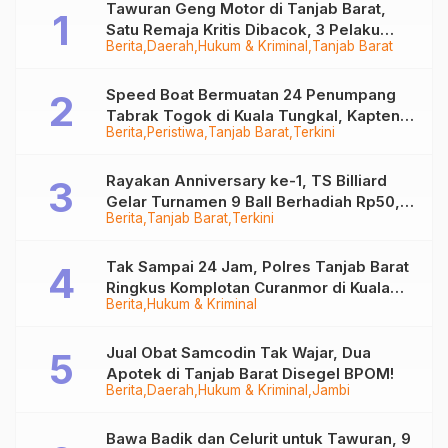
Tawuran Geng Motor di Tanjab Barat,
Satu Remaja Kritis Dibacok, 3 Pelaku
Berita
Daerah
Hukum & Kriminal
Tanjab Barat
Ditangkap
Speed Boat Bermuatan 24 Penumpang
Tabrak Togok di Kuala Tungkal, Kapten
Berita
Peristiwa
Tanjab Barat
Terkini
Sempat Hilang
Rayakan Anniversary ke-1, TS Billiard
Gelar Turnamen 9 Ball Berhadiah Rp50,8
Berita
Tanjab Barat
Terkini
Juta
Tak Sampai 24 Jam, Polres Tanjab Barat
Ringkus Komplotan Curanmor di Kuala
Berita
Hukum & Kriminal
Tungkal
Jual Obat Samcodin Tak Wajar, Dua
Apotek di Tanjab Barat Disegel BPOM!
Berita
Daerah
Hukum & Kriminal
Jambi
Bawa Badik dan Celurit untuk Tawuran, 9