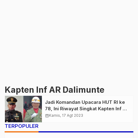
Kapten Inf AR Dalimunte
Jadi Komandan Upacara HUT RI ke
78, Ini Riwayat Singkat Kapten Inf AR
Dalimunthe
calendar_month
Kamis, 17 Agt 2023
TERPOPULER