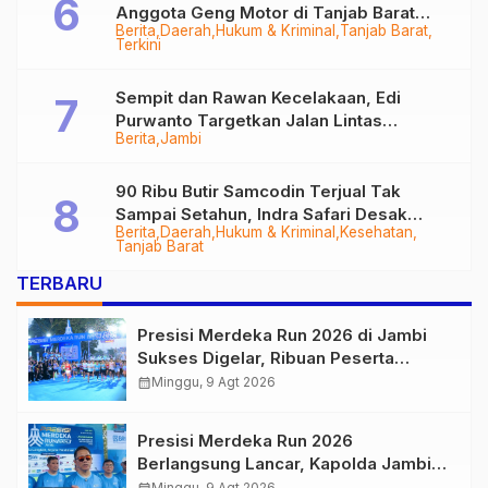
Anggota Geng Motor di Tanjab Barat
Berita
Daerah
Hukum & Kriminal
Tanjab Barat
Diringkus
Terkini
Sempit dan Rawan Kecelakaan, Edi
Purwanto Targetkan Jalan Lintas
Berita
Jambi
Tungkal-Jambi Mulus di 2028
90 Ribu Butir Samcodin Terjual Tak
Sampai Setahun, Indra Safari Desak
Berita
Daerah
Hukum & Kriminal
Kesehatan
Audit Menyeluruh
Tanjab Barat
TERBARU
Presisi Merdeka Run 2026 di Jambi
Sukses Digelar, Ribuan Peserta
Ramaikan Event Nasional
calendar_month
Minggu, 9 Agt 2026
Presisi Merdeka Run 2026
Berlangsung Lancar, Kapolda Jambi
Ucapkan Terimakasih dan Apresiasi
Minggu, 9 Agt 2026