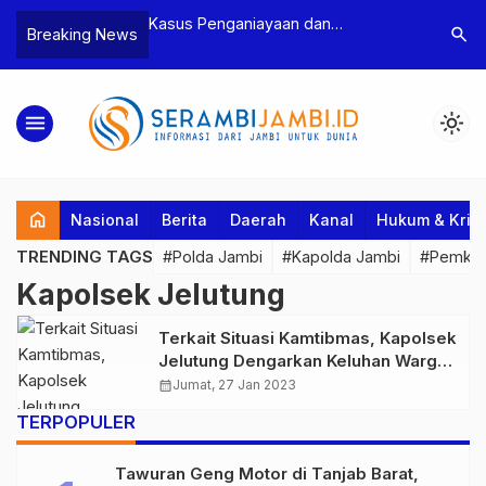
n Narkoba, BNN
Kasus Penganiayaan dan
Polres T
search
Breaking News
dan Bea Cukai
Pengancaman Ketua BPD, Polres
Pengeroy
an Pelaku beserta
Tebo Tetapkan Dua Tersangka
Dua Pela
si dan 146 Gram
Ditahan
menu
light_mode
home
Nasional
Berita
Daerah
Kanal
Hukum & Krim
TRENDING TAGS
#Polda Jambi
#Kapolda Jambi
#Pemkab
Kapolsek Jelutung
Terkait Situasi Kamtibmas, Kapolsek
Jelutung Dengarkan Keluhan Warga
pada Jum’at Curhat
calendar_month
Jumat, 27 Jan 2023
TERPOPULER
Tawuran Geng Motor di Tanjab Barat,