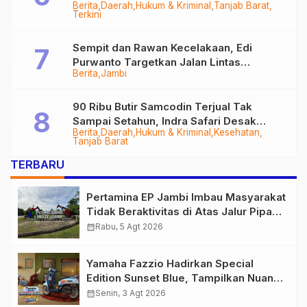
Berita
Daerah
Hukum & Kriminal
Tanjab Barat
Diringkus
Terkini
Sempit dan Rawan Kecelakaan, Edi
Purwanto Targetkan Jalan Lintas
Berita
Jambi
Tungkal-Jambi Mulus di 2028
90 Ribu Butir Samcodin Terjual Tak
Sampai Setahun, Indra Safari Desak
Berita
Daerah
Hukum & Kriminal
Kesehatan
Audit Menyeluruh
Tanjab Barat
TERBARU
Pertamina EP Jambi Imbau Masyarakat
Tidak Beraktivitas di Atas Jalur Pipa
Migas Demi Keselamatan Bersama
calendar_month
Rabu, 5 Agt 2026
Yamaha Fazzio Hadirkan Special
Edition Sunset Blue, Tampilkan Nuansa
Retro Summer yang Semakin Skena
calendar_month
Senin, 3 Agt 2026