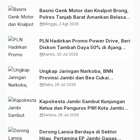
Basmi Genk Motor dan Knalpot Brong,
Polres Tanjab Barat Amankan Belasan
Kendaraan
calendar_month
Minggu, 2 Agt 2026
PLN Hadirkan Promo Power Drive, Beri
Diskon Tambah Daya 50% di Ajang
GIIAS 2026
calendar_month
Kamis, 30 Jul 2026
Ungkap Jaringan Narkoba, BNN
Provinsi Jambi dan Bea Cukai
Amankan Sembilan Pelaku beserta
calendar_month
Rabu, 29 Jul 2026
766 Butir Ekstasi dan 146 Gram Sabu
Kapolresta Jambi Sambut Kunjungan
Ketua dan Pengurus PWI Kota Jambi
Perkuat Sinergi dan Kolaborasi
calendar_month
Selasa, 28 Jul 2026
Dorong Lansia Berdaya di Sektor
Hijau, Pertamina EP Jambi Gagas