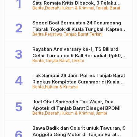
Satu Remaja Kritis Dibacok, 3 Pelaku
Berita
Daerah
Hukum & Kriminal
Tanjab Barat
Ditangkap
Speed Boat Bermuatan 24 Penumpang
Tabrak Togok di Kuala Tungkal, Kapten
Berita
Peristiwa
Tanjab Barat
Terkini
Sempat Hilang
Rayakan Anniversary ke-1, TS Billiard
Gelar Turnamen 9 Ball Berhadiah Rp50,8
Berita
Tanjab Barat
Terkini
Juta
Tak Sampai 24 Jam, Polres Tanjab Barat
Ringkus Komplotan Curanmor di Kuala
Berita
Hukum & Kriminal
Tungkal
Jual Obat Samcodin Tak Wajar, Dua
Apotek di Tanjab Barat Disegel BPOM!
Berita
Daerah
Hukum & Kriminal
Jambi
Bawa Badik dan Celurit untuk Tawuran, 9
Anggota Geng Motor di Tanjab Barat