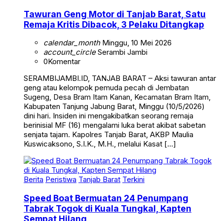
Tawuran Geng Motor di Tanjab Barat, Satu
Remaja Kritis Dibacok, 3 Pelaku Ditangkap
calendar_month
Minggu, 10 Mei 2026
account_circle
Serambi Jambi
0
Komentar
SERAMBIJAMBI.ID, TANJAB BARAT – Aksi tawuran antar
geng atau kelompok pemuda pecah di Jembatan
Sugeng, Desa Bram Itam Kanan, Kecamatan Bram Itam,
Kabupaten Tanjung Jabung Barat, Minggu (10/5/2026)
dini hari. Insiden ini mengakibatkan seorang remaja
berinisial MF (16) mengalami luka berat akibat sabetan
senjata tajam. Kapolres Tanjab Barat, AKBP Maulia
Kuswicaksono, S.I.K., M.H., melalui Kasat […]
Berita
Peristiwa
Tanjab Barat
Terkini
Speed Boat Bermuatan 24 Penumpang
Tabrak Togok di Kuala Tungkal, Kapten
Sempat Hilang