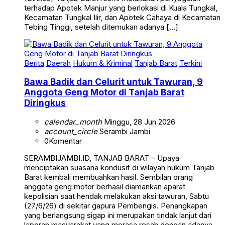
terhadap Apotek Manjur yang berlokasi di Kuala Tungkal,
Kecamatan Tungkal Ilir, dan Apotek Cahaya di Kecamatan
Tebing Tinggi, setelah ditemukan adanya […]
Berita
Daerah
Hukum & Kriminal
Tanjab Barat
Terkini
Bawa Badik dan Celurit untuk Tawuran, 9
Anggota Geng Motor di Tanjab Barat
Diringkus
calendar_month
Minggu, 28 Jun 2026
account_circle
Serambi Jambi
0
Komentar
SERAMBIJAMBI.ID, TANJAB BARAT – Upaya
menciptakan suasana kondusif di wilayah hukum Tanjab
Barat kembali membuahkan hasil. Sembilan orang
anggota geng motor berhasil diamankan aparat
kepolisian saat hendak melakukan aksi tawuran, Sabtu
(27/6/26) di sekitar gapura Pembengis. Penangkapan
yang berlangsung sigap ini merupakan tindak lanjut dari
laporan masyarakat yang merasa resah dengan adanya