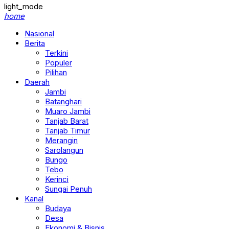
light_mode
home
Nasional
Berita
Terkini
Populer
Pilihan
Daerah
Jambi
Batanghari
Muaro Jambi
Tanjab Barat
Tanjab Timur
Merangin
Sarolangun
Bungo
Tebo
Kerinci
Sungai Penuh
Kanal
Budaya
Desa
Ekonomi & Bisnis