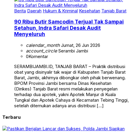
Berita
Daerah
Hukum & Kriminal
Kesehatan
Tanjab Barat
90 Ribu Butir Samcodin Terjual Tak Sampai
Setahun, Indra Safari Desak Audit
Menyeluruh
calendar_month
Jumat, 26 Jun 2026
account_circle
Serambi Jambi
0
Komentar
SERAMBIJAMBI.ID, TANJAB BARAT – Praktik distribusi
obat yang disinyalir tak wajar di Kabupaten Tanjab Barat
Barat, Jambi, akhirnya dibongkar oleh pihak berwenang.
BPOM Provinsi Jambi bersama Dinas Kesehatan
(Dinkes) Tanjab Barat resmi melakukan penyegelan
terhadap dua apotek, yakni Apotek Manjur di Kuala
Tungkal dan Apotek Cahaya di Kecamatan Tebing Tinggi,
setelah ditemukan adanya arus distribusi […]
Terbaru