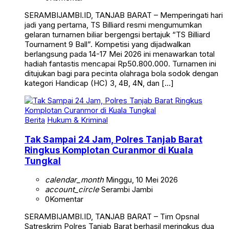
SERAMBIJAMBI.ID, TANJAB BARAT – Memperingati hari
jadi yang pertama, TS Billiard resmi mengumumkan
gelaran turnamen biliar bergengsi bertajuk “TS Billiard
Tournament 9 Ball”. Kompetisi yang dijadwalkan
berlangsung pada 14-17 Mei 2026 ini menawarkan total
hadiah fantastis mencapai Rp50.800.000. Turnamen ini
ditujukan bagi para pecinta olahraga bola sodok dengan
kategori Handicap (HC) 3, 4B, 4N, dan […]
Berita
Hukum & Kriminal
Tak Sampai 24 Jam, Polres Tanjab Barat
Ringkus Komplotan Curanmor di Kuala
Tungkal
calendar_month
Minggu, 10 Mei 2026
account_circle
Serambi Jambi
0
Komentar
SERAMBIJAMBI.ID, TANJAB BARAT – Tim Opsnal
Satreskrim Polres Tanjab Barat berhasil meringkus dua