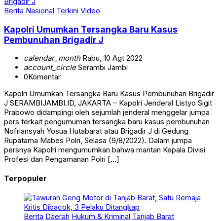
Berita
Nasional
Terkini
Video
Kapolri Umumkan Tersangka Baru Kasus
Pembunuhan Brigadir J
calendar_month
Rabu, 10 Agt 2022
account_circle
Serambi Jambi
0
Komentar
Kapolri Umumkan Tersangka Baru Kasus Pembunuhan Brigadir
J SERAMBIJAMBI.ID, JAKARTA – Kapolri Jenderal Listyo Sigit
Prabowo didampingi oleh sejumlah jenderal menggelar jumpa
pers terkait pengumuman tersangka baru kasus pembunuhan
Nofriansyah Yosua Hutabarat atau Brigadir J di Gedung
Rupatama Mabes Polri, Selasa (9/8/2022). Dalam jumpa
persnya Kapolri mengumumkan bahwa mantan Kepala Divisi
Profesi dan Pengamanan Polri […]
Terpopuler
Berita
Daerah
Hukum & Kriminal
Tanjab Barat