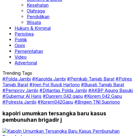
Kesehatan
Olahraga
Pendidikan
Wisata
Hukum & Kriminal
Peristiwa
Politik
Opini
Pemerintahan
Video
Advertorial
Trending Tags
#Polda Jambi
#Kapolda Jambi
#Pemkab Tanjab Barat
#Polres
Tanjab Barat
#Irjen Pol Rusdi Hartono
#Bupati Tanjab Barat
#Pemprov Jambi
#Ditlantas Polda Jambi
#AKBP Agung Basuki
#Gubernur Al Haris
#Danrem 042 gapu
#Korem 042 Gapu
#Polresta Jambi
#Korem042Gapu
#Brigjen TNI Supriono
kapolri umumkan tersangka baru kasus
pembunuhan brigadir j