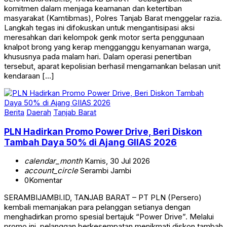
komitmen dalam menjaga keamanan dan ketertiban
masyarakat (Kamtibmas), Polres Tanjab Barat menggelar razia.
Langkah tegas ini difokuskan untuk mengantisipasi aksi
meresahkan dari kelompok genk motor serta penggunaan
knalpot brong yang kerap mengganggu kenyamanan warga,
khususnya pada malam hari. Dalam operasi penertiban
tersebut, aparat kepolisian berhasil mengamankan belasan unit
kendaraan […]
Berita
Daerah
Tanjab Barat
PLN Hadirkan Promo Power Drive, Beri Diskon
Tambah Daya 50% di Ajang GIIAS 2026
calendar_month
Kamis, 30 Jul 2026
account_circle
Serambi Jambi
0
Komentar
SERAMBIJAMBI.ID, TANJAB BARAT – PT PLN (Persero)
kembali memanjakan para pelanggan setianya dengan
menghadirkan promo spesial bertajuk “Power Drive”. Melalui
promo ini, pelanggan berkesempatan menikmati diskon tambah