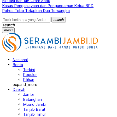
Ekstasi dan 146 Gram Sabu
Kasus Penganiayaan dan Pengancaman Ketua BPD,
Polres Tebo Tetapkan Dua Tersangka
search
search
menu
Nasional
Berita
Terkini
Populer
Pilihan
expand_more
Daerah
Jambi
Batanghari
Muaro Jambi
Tanjab Barat
Tanjab Timur