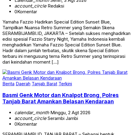
calendar_month
Senin, 3 Agt 2026
account_circle
Redaksi
0
Komentar
Yamaha Fazzio Hadirkan Special Edition Sunset Blue,
Tampilkan Nuansa Retro Summer yang Semakin Skena
SERAMBIJAMBI.ID, JAKARTA – Setelah sukses menghadirkan
edisi spesial Fazzio Starry Night, Yamaha Indonesia kembali
menghadirkan Yamaha Fazzio Special Edition Sunset Blue.
Hadir dalam jumlah terbatas, skutik skena Special Edition
terbaru ini mengusung tema Retro Summer yang terinspirasi
dari keindahan moment […]
Berita
Daerah
Tanjab Barat
Terkini
Basmi Genk Motor dan Knalpot Brong, Polres
Tanjab Barat Amankan Belasan Kendaraan
calendar_month
Minggu, 2 Agt 2026
account_circle
Serambi Jambi
0
Komentar
SERAMBIJAMBI.ID, TANJAB BARAT – Sebagai bentuk