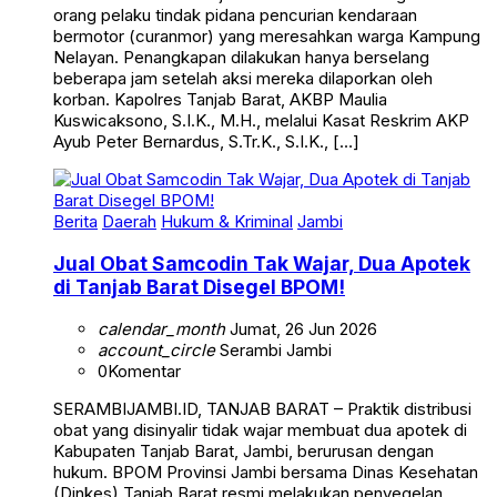
orang pelaku tindak pidana pencurian kendaraan
bermotor (curanmor) yang meresahkan warga Kampung
Nelayan. Penangkapan dilakukan hanya berselang
beberapa jam setelah aksi mereka dilaporkan oleh
korban. Kapolres Tanjab Barat, AKBP Maulia
Kuswicaksono, S.I.K., M.H., melalui Kasat Reskrim AKP
Ayub Peter Bernardus, S.Tr.K., S.I.K., […]
Berita
Daerah
Hukum & Kriminal
Jambi
Jual Obat Samcodin Tak Wajar, Dua Apotek
di Tanjab Barat Disegel BPOM!
calendar_month
Jumat, 26 Jun 2026
account_circle
Serambi Jambi
0
Komentar
SERAMBIJAMBI.ID, TANJAB BARAT – Praktik distribusi
obat yang disinyalir tidak wajar membuat dua apotek di
Kabupaten Tanjab Barat, Jambi, berurusan dengan
hukum. BPOM Provinsi Jambi bersama Dinas Kesehatan
(Dinkes) Tanjab Barat resmi melakukan penyegelan