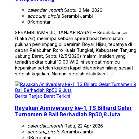
calendar_month
Sabtu, 2 Mei 2026
account_circle
Serambi Jambi
0
Komentar
SERAMBIJAMBI.ID, TANJAB BARAT – Kecelakaan air
(Laka Air) menimpa sebuah speed boat bermuatan
puluhan penumpang di perairan Boyar Hijau, tepatnya di
depan Pelabuhan Roro Kuala Tungkal, Kabupaten Tanjung
Jabung Barat, Sabtu (2/5/2026) malam. Insiden yang
terjadi sekitar pukul 19.00 WIB ini sempat memicu
kepanikan setelah kapten kapal dilaporkan hilang sesaat
setelah kejadian. Namun, setelah dilakukan […]
Berita
Tanjab Barat
Terkini
Rayakan Anniversary ke-1, TS Billiard Gelar
Turnamen 9 Ball Berhadiah Rp50,8 Juta
calendar_month
Rabu, 22 Apr 2026
account_circle
Serambi Jambi
0
Komentar