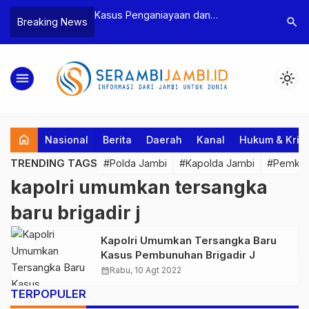
n Narkoba, BNN
Kasus Penganiayaan dan
Polres T
search
Breaking News
dan Bea Cukai
Pengancaman Ketua BPD, Polres
Pengeroy
an Pelaku beserta
Tebo Tetapkan Dua Tersangka
Dua Pela
si dan 146 Gram
Ditahan
menu
light_mode
home
Nasional
Berita
Daerah
Kanal
Hukum & Krim
TRENDING TAGS
#Polda Jambi
#Kapolda Jambi
#Pemkab
kapolri umumkan tersangka
baru brigadir j
Kapolri Umumkan Tersangka Baru
Kasus Pembunuhan Brigadir J
calendar_month
Rabu, 10 Agt 2022
TERPOPULER