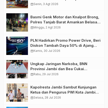
Retro Summer yang Semakin Skena
calendar_month
Senin, 3 Agt 2026
Basmi Genk Motor dan Knalpot Brong,
Polres Tanjab Barat Amankan Belasan
Kendaraan
calendar_month
Minggu, 2 Agt 2026
PLN Hadirkan Promo Power Drive, Beri
Diskon Tambah Daya 50% di Ajang
GIIAS 2026
calendar_month
Kamis, 30 Jul 2026
Ungkap Jaringan Narkoba, BNN
Provinsi Jambi dan Bea Cukai
Amankan Sembilan Pelaku beserta
calendar_month
Rabu, 29 Jul 2026
766 Butir Ekstasi dan 146 Gram Sabu
Kapolresta Jambi Sambut Kunjungan
Ketua dan Pengurus PWI Kota Jambi
Perkuat Sinergi dan Kolaborasi
calendar_month
Selasa, 28 Jul 2026