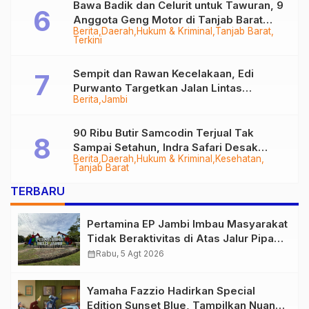
Bawa Badik dan Celurit untuk Tawuran, 9
Anggota Geng Motor di Tanjab Barat
Berita
Daerah
Hukum & Kriminal
Tanjab Barat
Diringkus
Terkini
Sempit dan Rawan Kecelakaan, Edi
Purwanto Targetkan Jalan Lintas
Berita
Jambi
Tungkal-Jambi Mulus di 2028
90 Ribu Butir Samcodin Terjual Tak
Sampai Setahun, Indra Safari Desak
Berita
Daerah
Hukum & Kriminal
Kesehatan
Audit Menyeluruh
Tanjab Barat
TERBARU
Pertamina EP Jambi Imbau Masyarakat
Tidak Beraktivitas di Atas Jalur Pipa
Migas Demi Keselamatan Bersama
calendar_month
Rabu, 5 Agt 2026
Yamaha Fazzio Hadirkan Special
Edition Sunset Blue, Tampilkan Nuansa