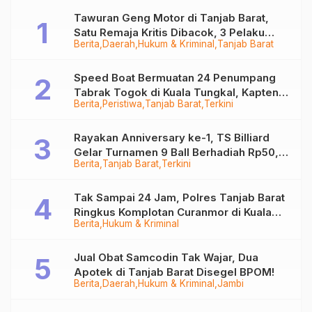
Tawuran Geng Motor di Tanjab Barat,
Satu Remaja Kritis Dibacok, 3 Pelaku
Berita
Daerah
Hukum & Kriminal
Tanjab Barat
Ditangkap
Speed Boat Bermuatan 24 Penumpang
Tabrak Togok di Kuala Tungkal, Kapten
Berita
Peristiwa
Tanjab Barat
Terkini
Sempat Hilang
Rayakan Anniversary ke-1, TS Billiard
Gelar Turnamen 9 Ball Berhadiah Rp50,8
Berita
Tanjab Barat
Terkini
Juta
Tak Sampai 24 Jam, Polres Tanjab Barat
Ringkus Komplotan Curanmor di Kuala
Berita
Hukum & Kriminal
Tungkal
Jual Obat Samcodin Tak Wajar, Dua
Apotek di Tanjab Barat Disegel BPOM!
Berita
Daerah
Hukum & Kriminal
Jambi