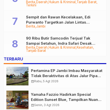
Berita
Daerah
Hukum & Kriminal
Tanjab Barat
Diringkus
Terkini
Sempit dan Rawan Kecelakaan, Edi
Purwanto Targetkan Jalan Lintas
Berita
Jambi
Tungkal-Jambi Mulus di 2028
90 Ribu Butir Samcodin Terjual Tak
Sampai Setahun, Indra Safari Desak
Berita
Daerah
Hukum & Kriminal
Kesehatan
Audit Menyeluruh
Tanjab Barat
TERBARU
Pertamina EP Jambi Imbau Masyarakat
Tidak Beraktivitas di Atas Jalur Pipa
Migas Demi Keselamatan Bersama
calendar_month
Rabu, 5 Agt 2026
Yamaha Fazzio Hadirkan Special
Edition Sunset Blue, Tampilkan Nuansa
Retro Summer yang Semakin Skena
calendar_month
Senin, 3 Agt 2026