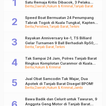
Satu Remaja Kritis Dibacok, 3 Pelaku
Berita
Daerah
Hukum & Kriminal
Tanjab Barat
Ditangkap
Speed Boat Bermuatan 24 Penumpang
Tabrak Togok di Kuala Tungkal, Kapten
Berita
Peristiwa
Tanjab Barat
Terkini
Sempat Hilang
Rayakan Anniversary ke-1, TS Billiard
Gelar Turnamen 9 Ball Berhadiah Rp50,8
Berita
Tanjab Barat
Terkini
Juta
Tak Sampai 24 Jam, Polres Tanjab Barat
Ringkus Komplotan Curanmor di Kuala
Berita
Hukum & Kriminal
Tungkal
Jual Obat Samcodin Tak Wajar, Dua
Apotek di Tanjab Barat Disegel BPOM!
Berita
Daerah
Hukum & Kriminal
Jambi
Bawa Badik dan Celurit untuk Tawuran, 9
Anggota Geng Motor di Tanjab Barat