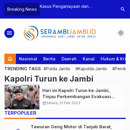
n Narkoba, BNN
Kasus Penganiayaan dan
Polres T
search
Breaking News
dan Bea Cukai
Pengancaman Ketua BPD, Polres
Pengeroy
an Pelaku beserta
Tebo Tetapkan Dua Tersangka
Dua Pela
si dan 146 Gram
Ditahan
menu
light_mode
home
Nasional
Berita
Daerah
Kanal
Hukum & Krim
TRENDING TAGS
#Polda Jambi
#Kapolda Jambi
#Pemkab
Kapolri Turun ke Jambi
Hari ini Kapolri Turun ke Jambi,
Tinjau Perkembangan Evakuasi
Kapolda Jambi
calendar_month
Selasa, 21 Feb 2023
TERPOPULER
Tawuran Geng Motor di Tanjab Barat,