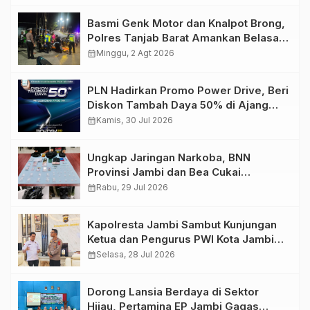
Basmi Genk Motor dan Knalpot Brong,
Polres Tanjab Barat Amankan Belasan
Kendaraan
calendar_month
Minggu, 2 Agt 2026
PLN Hadirkan Promo Power Drive, Beri
Diskon Tambah Daya 50% di Ajang
GIIAS 2026
calendar_month
Kamis, 30 Jul 2026
Ungkap Jaringan Narkoba, BNN
Provinsi Jambi dan Bea Cukai
Amankan Sembilan Pelaku beserta
calendar_month
Rabu, 29 Jul 2026
766 Butir Ekstasi dan 146 Gram Sabu
Kapolresta Jambi Sambut Kunjungan
Ketua dan Pengurus PWI Kota Jambi
Perkuat Sinergi dan Kolaborasi
calendar_month
Selasa, 28 Jul 2026
Dorong Lansia Berdaya di Sektor
Hijau, Pertamina EP Jambi Gagas