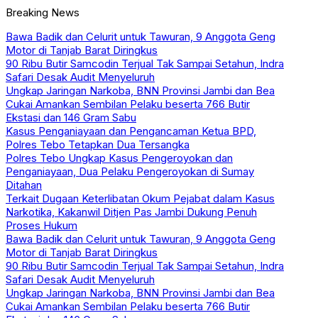
Breaking News
Bawa Badik dan Celurit untuk Tawuran, 9 Anggota Geng
Motor di Tanjab Barat Diringkus
90 Ribu Butir Samcodin Terjual Tak Sampai Setahun, Indra
Safari Desak Audit Menyeluruh
Ungkap Jaringan Narkoba, BNN Provinsi Jambi dan Bea
Cukai Amankan Sembilan Pelaku beserta 766 Butir
Ekstasi dan 146 Gram Sabu
Kasus Penganiayaan dan Pengancaman Ketua BPD,
Polres Tebo Tetapkan Dua Tersangka
Polres Tebo Ungkap Kasus Pengeroyokan dan
Penganiayaan, Dua Pelaku Pengeroyokan di Sumay
Ditahan
Terkait Dugaan Keterlibatan Okum Pejabat dalam Kasus
Narkotika, Kakanwil Ditjen Pas Jambi Dukung Penuh
Proses Hukum
Bawa Badik dan Celurit untuk Tawuran, 9 Anggota Geng
Motor di Tanjab Barat Diringkus
90 Ribu Butir Samcodin Terjual Tak Sampai Setahun, Indra
Safari Desak Audit Menyeluruh
Ungkap Jaringan Narkoba, BNN Provinsi Jambi dan Bea
Cukai Amankan Sembilan Pelaku beserta 766 Butir