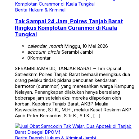
Berita
Hukum & Kriminal
Tak Sampai 24 Jam, Polres Tanjab Barat
Ringkus Komplotan Curanmor di Kuala
Tungkal
calendar_month
Minggu, 10 Mei 2026
account_circle
Serambi Jambi
0
Komentar
SERAMBIJAMBI.ID, TANJAB BARAT – Tim Opsnal
Satreskrim Polres Tanjab Barat berhasil meringkus dua
orang pelaku tindak pidana pencurian kendaraan
bermotor (curanmor) yang meresahkan warga Kampung
Nelayan. Penangkapan dilakukan hanya berselang
beberapa jam setelah aksi mereka dilaporkan oleh
korban. Kapolres Tanjab Barat, AKBP Maulia
Kuswicaksono, S.I.K., M.H., melalui Kasat Reskrim AKP
Ayub Peter Bernardus, S.Tr.K., S.I.K., […]
Berita
Daerah
Hukum & Kriminal
Jambi