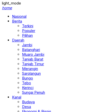
light_mode
home
Nasional
Berita
Terkini
Populer
Pilihan
Daerah
Jambi
Batanghari
Muaro Jambi
Tanjab Barat
Tanjab Timur
Merangin
Sarolangun
Bungo
Tebo
Kerinci
Sungai Penuh
Kanal
Budaya
Desa
Ekonomi & Bisnis