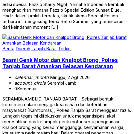
edisi spesial Fazzio Starry Night, Yamaha Indonesia kembali
menghadirkan Yamaha Fazzio Special Edition Sunset Blue.
Hadir dalam jumlah terbatas, skutik skena Special Edition
terbaru ini mengusung tema Retro Summer yang terinspirasi
dari keindahan moment […]
Berita
Daerah
Tanjab Barat
Terkini
Basmi Genk Motor dan Knalpot Brong, Polres
Tanjab Barat Amankan Belasan Kendaraan
calendar_month
Minggu, 2 Agt 2026
account_circle
Serambi Jambi
0
Komentar
SERAMBIJAMBI.ID, TANJAB BARAT – Sebagai bentuk
komitmen dalam menjaga keamanan dan ketertiban
masyarakat (Kamtibmas), Polres Tanjab Barat menggelar razia.
Langkah tegas ini difokuskan untuk mengantisipasi aksi
meresahkan dari kelompok genk motor serta penggunaan
knalpot brong yang kerap mengganggu kenyamanan warga,
khususnya pada malam hari. Dalam operasi penertiban