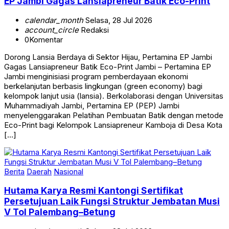
EP Jambi Gagas Lansiapreneur Batik Eco-Print
calendar_month
Selasa, 28 Jul 2026
account_circle
Redaksi
0
Komentar
Dorong Lansia Berdaya di Sektor Hijau, Pertamina EP Jambi
Gagas Lansiapreneur Batik Eco-Print Jambi – Pertamina EP
Jambi menginisiasi program pemberdayaan ekonomi
berkelanjutan berbasis lingkungan (green economy) bagi
kelompok lanjut usia (lansia). Berkolaborasi dengan Universitas
Muhammadiyah Jambi, Pertamina EP (PEP) Jambi
menyelenggarakan Pelatihan Pembuatan Batik dengan metode
Eco-Print bagi Kelompok Lansiapreneur Kamboja di Desa Kota
[…]
Berita
Daerah
Nasional
Hutama Karya Resmi Kantongi Sertifikat
Persetujuan Laik Fungsi Struktur Jembatan Musi
V Tol Palembang–Betung