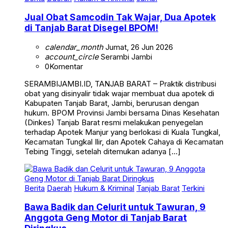
Jual Obat Samcodin Tak Wajar, Dua Apotek
di Tanjab Barat Disegel BPOM!
calendar_month
Jumat, 26 Jun 2026
account_circle
Serambi Jambi
0
Komentar
SERAMBIJAMBI.ID, TANJAB BARAT – Praktik distribusi
obat yang disinyalir tidak wajar membuat dua apotek di
Kabupaten Tanjab Barat, Jambi, berurusan dengan
hukum. BPOM Provinsi Jambi bersama Dinas Kesehatan
(Dinkes) Tanjab Barat resmi melakukan penyegelan
terhadap Apotek Manjur yang berlokasi di Kuala Tungkal,
Kecamatan Tungkal Ilir, dan Apotek Cahaya di Kecamatan
Tebing Tinggi, setelah ditemukan adanya […]
Berita
Daerah
Hukum & Kriminal
Tanjab Barat
Terkini
Bawa Badik dan Celurit untuk Tawuran, 9
Anggota Geng Motor di Tanjab Barat