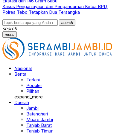
Ekstasi dan 146 Gram Sabu
Kasus Penganiayaan dan Pengancaman Ketua BPD,
Polres Tebo Tetapkan Dua Tersangka
search
search
menu
Nasional
Berita
Terkini
Populer
Pilihan
expand_more
Daerah
Jambi
Batanghari
Muaro Jambi
Tanjab Barat
Tanjab Timur