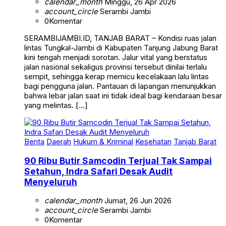
calendar_month
Minggu, 26 Apr 2026
account_circle
Serambi Jambi
0
Komentar
SERAMBIJAMBI.ID, TANJAB BARAT – Kondisi ruas jalan
lintas Tungkal-Jambi di Kabupaten Tanjung Jabung Barat
kini tengah menjadi sorotan. Jalur vital yang berstatus
jalan nasional sekaligus provinsi tersebut dinilai terlalu
sempit, sehingga kerap memicu kecelakaan lalu lintas
bagi pengguna jalan. Pantauan di lapangan menunjukkan
bahwa lebar jalan saat ini tidak ideal bagi kendaraan besar
yang melintas. […]
Berita
Daerah
Hukum & Kriminal
Kesehatan
Tanjab Barat
90 Ribu Butir Samcodin Terjual Tak Sampai
Setahun, Indra Safari Desak Audit
Menyeluruh
calendar_month
Jumat, 26 Jun 2026
account_circle
Serambi Jambi
0
Komentar