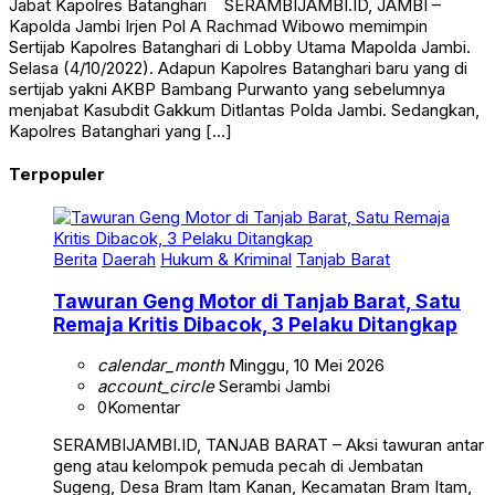
Jabat Kapolres Batanghari SERAMBIJAMBI.ID, JAMBI –
Kapolda Jambi Irjen Pol A Rachmad Wibowo memimpin
Sertijab Kapolres Batanghari di Lobby Utama Mapolda Jambi.
Selasa (4/10/2022). Adapun Kapolres Batanghari baru yang di
sertijab yakni AKBP Bambang Purwanto yang sebelumnya
menjabat Kasubdit Gakkum Ditlantas Polda Jambi. Sedangkan,
Kapolres Batanghari yang […]
Terpopuler
Berita
Daerah
Hukum & Kriminal
Tanjab Barat
Tawuran Geng Motor di Tanjab Barat, Satu
Remaja Kritis Dibacok, 3 Pelaku Ditangkap
calendar_month
Minggu, 10 Mei 2026
account_circle
Serambi Jambi
0
Komentar
SERAMBIJAMBI.ID, TANJAB BARAT – Aksi tawuran antar
geng atau kelompok pemuda pecah di Jembatan
Sugeng, Desa Bram Itam Kanan, Kecamatan Bram Itam,