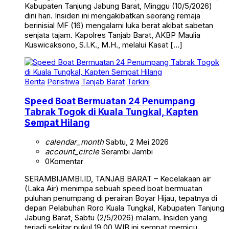
Kabupaten Tanjung Jabung Barat, Minggu (10/5/2026)
dini hari. Insiden ini mengakibatkan seorang remaja
berinisial MF (16) mengalami luka berat akibat sabetan
senjata tajam. Kapolres Tanjab Barat, AKBP Maulia
Kuswicaksono, S.I.K., M.H., melalui Kasat […]
Berita
Peristiwa
Tanjab Barat
Terkini
Speed Boat Bermuatan 24 Penumpang
Tabrak Togok di Kuala Tungkal, Kapten
Sempat Hilang
calendar_month
Sabtu, 2 Mei 2026
account_circle
Serambi Jambi
0
Komentar
SERAMBIJAMBI.ID, TANJAB BARAT – Kecelakaan air
(Laka Air) menimpa sebuah speed boat bermuatan
puluhan penumpang di perairan Boyar Hijau, tepatnya di
depan Pelabuhan Roro Kuala Tungkal, Kabupaten Tanjung
Jabung Barat, Sabtu (2/5/2026) malam. Insiden yang
terjadi sekitar pukul 19.00 WIB ini sempat memicu