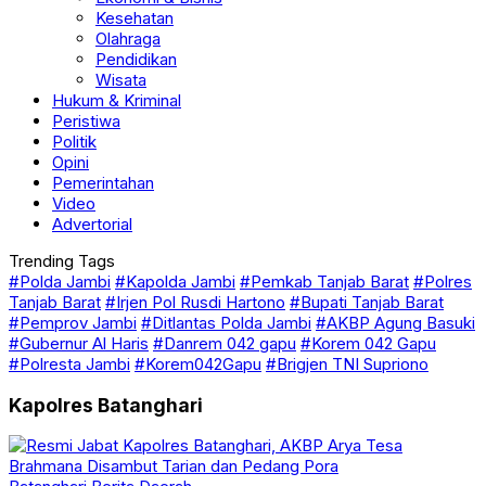
Kesehatan
Olahraga
Pendidikan
Wisata
Hukum & Kriminal
Peristiwa
Politik
Opini
Pemerintahan
Video
Advertorial
Trending Tags
#Polda Jambi
#Kapolda Jambi
#Pemkab Tanjab Barat
#Polres
Tanjab Barat
#Irjen Pol Rusdi Hartono
#Bupati Tanjab Barat
#Pemprov Jambi
#Ditlantas Polda Jambi
#AKBP Agung Basuki
#Gubernur Al Haris
#Danrem 042 gapu
#Korem 042 Gapu
#Polresta Jambi
#Korem042Gapu
#Brigjen TNI Supriono
Kapolres Batanghari