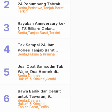
24 Penumpang Tabrak
Berita
Peristiwa
Tanjab Barat
Togok di Kuala Tungkal,
Terkini
Kapten Sempat Hilang
Rayakan Anniversary ke-
1, TS Billiard Gelar
Berita
Tanjab Barat
Terkini
Turnamen 9 Ball
Berhadiah Rp50,8 Juta
Tak Sampai 24 Jam,
Polres Tanjab Barat
Berita
Hukum & Kriminal
Ringkus Komplotan
Curanmor di Kuala
Tungkal
Jual Obat Samcodin Tak
Wajar, Dua Apotek di
Berita
Daerah
Tanjab Barat Disegel
Hukum & Kriminal
Jambi
BPOM!
Bawa Badik dan Celurit
untuk Tawuran, 9
Berita
Daerah
Anggota Geng Motor di
Hukum & Kriminal
Tanjab Barat Diringkus
Tanjab Barat
Terkini