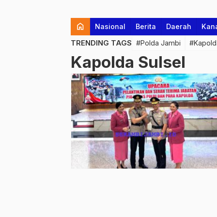
home
Nasional
Berita
Daerah
Kan
TRENDING TAGS
#Polda Jambi
#Kapold
Kapolda Sulsel