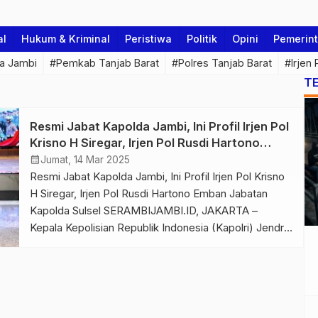
al
Hukum & Kriminal
Peristiwa
Politik
Opini
Pemerin
a Jambi
#Pemkab Tanjab Barat
#Polres Tanjab Barat
#Irjen
T
Resmi Jabat Kapolda Jambi, Ini Profil Irjen Pol
Krisno H Siregar, Irjen Pol Rusdi Hartono
Emban Jabatan Kapolda Sulsel
calendar_month
Jumat, 14 Mar 2025
Resmi Jabat Kapolda Jambi, Ini Profil Irjen Pol Krisno
H Siregar, Irjen Pol Rusdi Hartono Emban Jabatan
Kapolda Sulsel SERAMBIJAMBI.ID, JAKARTA –
Kepala Kepolisian Republik Indonesia (Kapolri) Jendral
Polisi Listyo Sigit Prabowo memimpin langsung
Upacara Serah Terima Jabatan (Sertijab) 10 Kapolda
berdasarkan Surat Telegram dengan nomor
488/III/2025 tanggal 12 Maret 2025 yang
ditandatangani oleh Irwasum […]