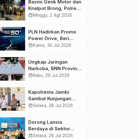
Basmi Genk Motor dan
Semakin Skena
Knalpot Brong, Polres
Tanjab Barat Amankan
calendar_month
Minggu, 2 Agt 2026
Belasan Kendaraan
PLN Hadirkan Promo
Power Drive, Beri
Diskon Tambah Daya
calendar_month
Kamis, 30 Jul 2026
50% di Ajang GIIAS
2026
Ungkap Jaringan
Narkoba, BNN Provinsi
Jambi dan Bea Cukai
calendar_month
Rabu, 29 Jul 2026
Amankan Sembilan
Pelaku beserta 766
Kapolresta Jambi
Butir Ekstasi dan 146
Sambut Kunjungan
Gram Sabu
Ketua dan Pengurus
calendar_month
Selasa, 28 Jul 2026
PWI Kota Jambi
Perkuat Sinergi dan
Dorong Lansia
Kolaborasi
Berdaya di Sektor
Hijau, Pertamina EP
calendar_month
Selasa, 28 Jul 2026