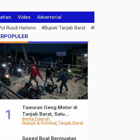
tahan
Video
Advertorial
 Pol Rusdi Hartono
#Bupati Tanjab Barat
#Pemprov Jambi
#Di
ERPOPULER
Tawuran Geng Motor di
Tanjab Barat, Satu
Berita
Daerah
Remaja Kritis Dibacok, 3
Hukum & Kriminal
Tanjab Barat
Pelaku Ditangkap
Speed Boat Bermuatan