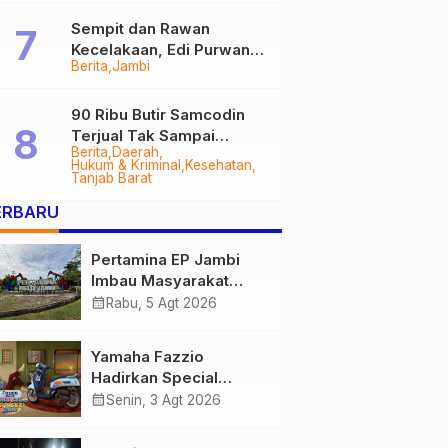
Sempit dan Rawan
Kecelakaan, Edi Purwanto
Berita
Jambi
Targetkan Jalan Lintas
Tungkal-Jambi Mulus di
2028
90 Ribu Butir Samcodin
Terjual Tak Sampai
Berita
Daerah
Setahun, Indra Safari
Hukum & Kriminal
Kesehatan
Desak Audit Menyeluruh
Tanjab Barat
ERBARU
Pertamina EP Jambi
Imbau Masyarakat
Tidak Beraktivitas di
calendar_month
Rabu, 5 Agt 2026
Atas Jalur Pipa Migas
Demi Keselamatan
Yamaha Fazzio
Bersama
Hadirkan Special
Edition Sunset Blue,
calendar_month
Senin, 3 Agt 2026
Tampilkan Nuansa
Retro Summer yang