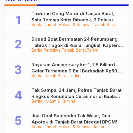
Tawuran Geng Motor di Tanjab Barat,
Satu Remaja Kritis Dibacok, 3 Pelaku
Berita
Daerah
Hukum & Kriminal
Tanjab Barat
Ditangkap
Speed Boat Bermuatan 24 Penumpang
Tabrak Togok di Kuala Tungkal, Kapten
Berita
Peristiwa
Tanjab Barat
Terkini
Sempat Hilang
Rayakan Anniversary ke-1, TS Billiard
Gelar Turnamen 9 Ball Berhadiah Rp50,8
Berita
Tanjab Barat
Terkini
Juta
Tak Sampai 24 Jam, Polres Tanjab Barat
Ringkus Komplotan Curanmor di Kuala
Berita
Hukum & Kriminal
Tungkal
Jual Obat Samcodin Tak Wajar, Dua
Apotek di Tanjab Barat Disegel BPOM!
Berita
Daerah
Hukum & Kriminal
Jambi