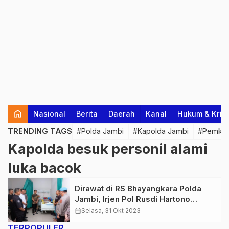
home
Nasional
Berita
Daerah
Kanal
Hukum & Krim
TRENDING TAGS
#Polda Jambi
#Kapolda Jambi
#Pemkab
Kapolda besuk personil alami
luka bacok
Dirawat di RS Bhayangkara Polda
Jambi, Irjen Pol Rusdi Hartono
Besuk Personil Ditreskrimsus
calendar_month
Selasa, 31 Okt 2023
Korban Berandalan Bermotor
TERPOPULER