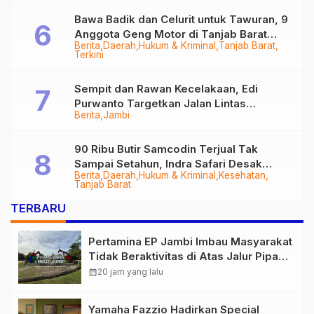
Bawa Badik dan Celurit untuk Tawuran, 9
Anggota Geng Motor di Tanjab Barat
Berita
Daerah
Hukum & Kriminal
Tanjab Barat
Diringkus
Terkini
Sempit dan Rawan Kecelakaan, Edi
Purwanto Targetkan Jalan Lintas
Berita
Jambi
Tungkal-Jambi Mulus di 2028
90 Ribu Butir Samcodin Terjual Tak
Sampai Setahun, Indra Safari Desak
Berita
Daerah
Hukum & Kriminal
Kesehatan
Audit Menyeluruh
Tanjab Barat
TERBARU
Pertamina EP Jambi Imbau Masyarakat
Tidak Beraktivitas di Atas Jalur Pipa
Migas Demi Keselamatan Bersama
calendar_month
20 jam yang lalu
Yamaha Fazzio Hadirkan Special