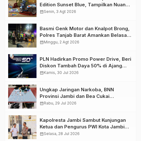
Edition Sunset Blue, Tampilkan Nuansa
Retro Summer yang Semakin Skena
calendar_month
Senin, 3 Agt 2026
Basmi Genk Motor dan Knalpot Brong,
Polres Tanjab Barat Amankan Belasan
Kendaraan
calendar_month
Minggu, 2 Agt 2026
PLN Hadirkan Promo Power Drive, Beri
Diskon Tambah Daya 50% di Ajang
GIIAS 2026
calendar_month
Kamis, 30 Jul 2026
Ungkap Jaringan Narkoba, BNN
Provinsi Jambi dan Bea Cukai
Amankan Sembilan Pelaku beserta
calendar_month
Rabu, 29 Jul 2026
766 Butir Ekstasi dan 146 Gram Sabu
Kapolresta Jambi Sambut Kunjungan
Ketua dan Pengurus PWI Kota Jambi
Perkuat Sinergi dan Kolaborasi
calendar_month
Selasa, 28 Jul 2026