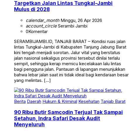
Targetkan Jalan Lintas Tungkal-Jambi
Mulus di 2028
calendar_month
Minggu, 26 Apr 2026
account_circle
Serambi Jambi
0
Komentar
SERAMBIJAMBI.ID, TANJAB BARAT – Kondisi ruas jalan
lintas Tungkal-Jambi di Kabupaten Tanjung Jabung Barat
kini tengah menjadi sorotan. Jalur vital yang berstatus
jalan nasional sekaligus provinsi tersebut dinilai terlalu
sempit, sehingga kerap memicu kecelakaan lalu lintas
bagi pengguna jalan. Pantauan di lapangan menunjukkan
bahwa lebar jalan saat ini tidak ideal bagi kendaraan besar
yang melintas. […]
Berita
Daerah
Hukum & Kriminal
Kesehatan
Tanjab Barat
90 Ribu Butir Samcodin Terjual Tak Sampai
Setahun, Indra Safari Desak Audit
Menyeluruh