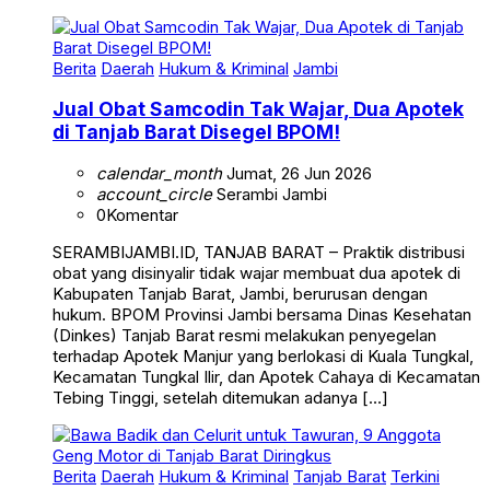
Berita
Daerah
Hukum & Kriminal
Jambi
Jual Obat Samcodin Tak Wajar, Dua Apotek
di Tanjab Barat Disegel BPOM!
calendar_month
Jumat, 26 Jun 2026
account_circle
Serambi Jambi
0
Komentar
SERAMBIJAMBI.ID, TANJAB BARAT – Praktik distribusi
obat yang disinyalir tidak wajar membuat dua apotek di
Kabupaten Tanjab Barat, Jambi, berurusan dengan
hukum. BPOM Provinsi Jambi bersama Dinas Kesehatan
(Dinkes) Tanjab Barat resmi melakukan penyegelan
terhadap Apotek Manjur yang berlokasi di Kuala Tungkal,
Kecamatan Tungkal Ilir, dan Apotek Cahaya di Kecamatan
Tebing Tinggi, setelah ditemukan adanya […]
Berita
Daerah
Hukum & Kriminal
Tanjab Barat
Terkini