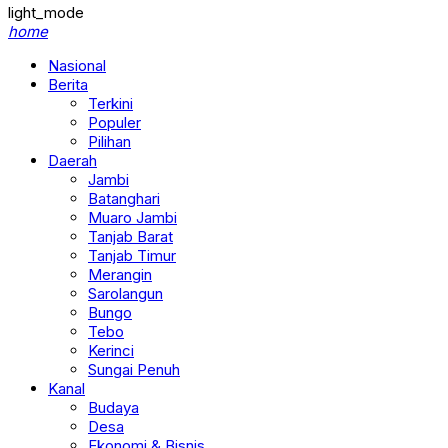
light_mode
home
Nasional
Berita
Terkini
Populer
Pilihan
Daerah
Jambi
Batanghari
Muaro Jambi
Tanjab Barat
Tanjab Timur
Merangin
Sarolangun
Bungo
Tebo
Kerinci
Sungai Penuh
Kanal
Budaya
Desa
Ekonomi & Bisnis