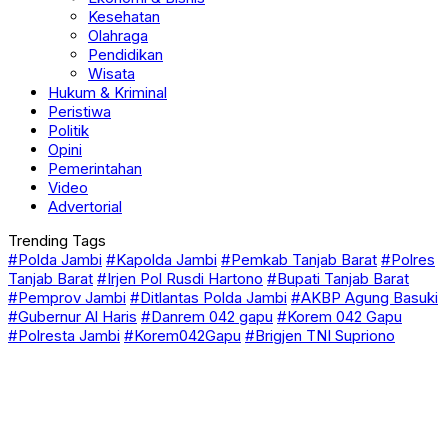
Kesehatan
Olahraga
Pendidikan
Wisata
Hukum & Kriminal
Peristiwa
Politik
Opini
Pemerintahan
Video
Advertorial
Trending Tags
#Polda Jambi
#Kapolda Jambi
#Pemkab Tanjab Barat
#Polres
Tanjab Barat
#Irjen Pol Rusdi Hartono
#Bupati Tanjab Barat
#Pemprov Jambi
#Ditlantas Polda Jambi
#AKBP Agung Basuki
#Gubernur Al Haris
#Danrem 042 gapu
#Korem 042 Gapu
#Polresta Jambi
#Korem042Gapu
#Brigjen TNI Supriono