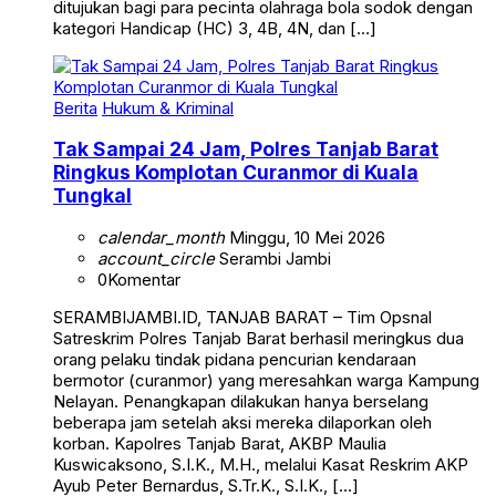
ditujukan bagi para pecinta olahraga bola sodok dengan
kategori Handicap (HC) 3, 4B, 4N, dan […]
Berita
Hukum & Kriminal
Tak Sampai 24 Jam, Polres Tanjab Barat
Ringkus Komplotan Curanmor di Kuala
Tungkal
calendar_month
Minggu, 10 Mei 2026
account_circle
Serambi Jambi
0
Komentar
SERAMBIJAMBI.ID, TANJAB BARAT – Tim Opsnal
Satreskrim Polres Tanjab Barat berhasil meringkus dua
orang pelaku tindak pidana pencurian kendaraan
bermotor (curanmor) yang meresahkan warga Kampung
Nelayan. Penangkapan dilakukan hanya berselang
beberapa jam setelah aksi mereka dilaporkan oleh
korban. Kapolres Tanjab Barat, AKBP Maulia
Kuswicaksono, S.I.K., M.H., melalui Kasat Reskrim AKP
Ayub Peter Bernardus, S.Tr.K., S.I.K., […]