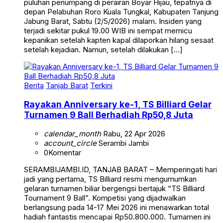
puluhan penumpang di perairan Boyar Hijau, tepatnya di
depan Pelabuhan Roro Kuala Tungkal, Kabupaten Tanjung
Jabung Barat, Sabtu (2/5/2026) malam. Insiden yang
terjadi sekitar pukul 19.00 WIB ini sempat memicu
kepanikan setelah kapten kapal dilaporkan hilang sesaat
setelah kejadian. Namun, setelah dilakukan […]
Berita
Tanjab Barat
Terkini
Rayakan Anniversary ke-1, TS Billiard Gelar
Turnamen 9 Ball Berhadiah Rp50,8 Juta
calendar_month
Rabu, 22 Apr 2026
account_circle
Serambi Jambi
0
Komentar
SERAMBIJAMBI.ID, TANJAB BARAT – Memperingati hari
jadi yang pertama, TS Billiard resmi mengumumkan
gelaran turnamen biliar bergengsi bertajuk “TS Billiard
Tournament 9 Ball”. Kompetisi yang dijadwalkan
berlangsung pada 14-17 Mei 2026 ini menawarkan total
hadiah fantastis mencapai Rp50.800.000. Turnamen ini