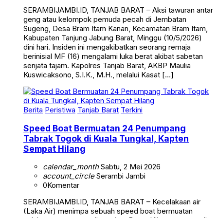
SERAMBIJAMBI.ID, TANJAB BARAT – Aksi tawuran antar
geng atau kelompok pemuda pecah di Jembatan
Sugeng, Desa Bram Itam Kanan, Kecamatan Bram Itam,
Kabupaten Tanjung Jabung Barat, Minggu (10/5/2026)
dini hari. Insiden ini mengakibatkan seorang remaja
berinisial MF (16) mengalami luka berat akibat sabetan
senjata tajam. Kapolres Tanjab Barat, AKBP Maulia
Kuswicaksono, S.I.K., M.H., melalui Kasat […]
Berita
Peristiwa
Tanjab Barat
Terkini
Speed Boat Bermuatan 24 Penumpang
Tabrak Togok di Kuala Tungkal, Kapten
Sempat Hilang
calendar_month
Sabtu, 2 Mei 2026
account_circle
Serambi Jambi
0
Komentar
SERAMBIJAMBI.ID, TANJAB BARAT – Kecelakaan air
(Laka Air) menimpa sebuah speed boat bermuatan