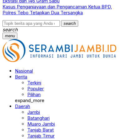
Ekstasi dan 146 Gram Sabu
Kasus Penganiayaan dan Pengancaman Ketua BPD,
Polres Tebo Tetapkan Dua Tersangka
search
search
menu
Nasional
Berita
Terkini
Populer
Pilihan
expand_more
Daerah
Jambi
Batanghari
Muaro Jambi
Tanjab Barat
Tanjab Timur