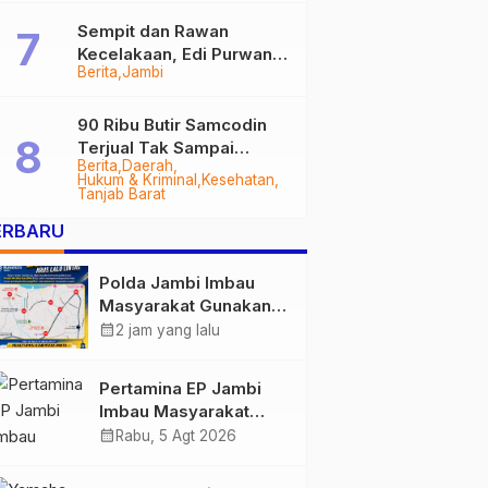
Sempit dan Rawan
Kecelakaan, Edi Purwanto
Berita
Jambi
Targetkan Jalan Lintas
Tungkal-Jambi Mulus di
2028
90 Ribu Butir Samcodin
Terjual Tak Sampai
Berita
Daerah
Setahun, Indra Safari
Hukum & Kriminal
Kesehatan
Desak Audit Menyeluruh
Tanjab Barat
ERBARU
Polda Jambi Imbau
Masyarakat Gunakan
Jalur Alternatif Selama
calendar_month
2 jam yang lalu
Pelaksanaan Presisi
Merdeka Run 2026
Pertamina EP Jambi
Imbau Masyarakat
Tidak Beraktivitas di
calendar_month
Rabu, 5 Agt 2026
Atas Jalur Pipa Migas
Demi Keselamatan