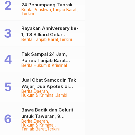
24 Penumpang Tabrak
Berita
Peristiwa
Tanjab Barat
Togok di Kuala Tungkal,
Terkini
Kapten Sempat Hilang
Rayakan Anniversary ke-
1, TS Billiard Gelar
Berita
Tanjab Barat
Terkini
Turnamen 9 Ball
Berhadiah Rp50,8 Juta
Tak Sampai 24 Jam,
Polres Tanjab Barat
Berita
Hukum & Kriminal
Ringkus Komplotan
Curanmor di Kuala
Tungkal
Jual Obat Samcodin Tak
Wajar, Dua Apotek di
Berita
Daerah
Tanjab Barat Disegel
Hukum & Kriminal
Jambi
BPOM!
Bawa Badik dan Celurit
untuk Tawuran, 9
Berita
Daerah
Anggota Geng Motor di
Hukum & Kriminal
Tanjab Barat Diringkus
Tanjab Barat
Terkini