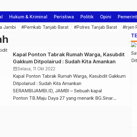
al
Hukum & Kriminal
Peristiwa
Politik
Opini
Pemerin
a Jambi
#Pemkab Tanjab Barat
#Polres Tanjab Barat
#Irjen
T
ah
Kapal Ponton Tabrak Rumah Warga, Kasubdit
Gakkum Ditpolairud : Sudah Kita Amankan
calendar_month
Selasa, 11 Okt 2022
Kapal Ponton Tabrak Rumah Warga, Kasubdit Gakkum
Ditpolairud : Sudah Kita Amankan
SERAMBIJAMBI.ID, JAMBI – Sebuah kapal
Ponton TB.Maju Daya 27 yang menarik BG.Sinar
Lestari 319 menabrak rumah warga di tepi Sungai
Batang Hari tepatnya di Desa Tebat Patah Kecamatan
Taman Rajo Kabupaten Muaro Jambi Provovinsi
Jambi pada hari Senin (10/10/2022) sekitar Pukul 05.00
wib. Dirpolairud […]