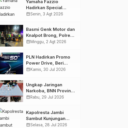
Yamaha Fazzio
Bersama
Hadirkan Special
Edition Sunset Blue,
calendar_month
Senin, 3 Agt 2026
Tampilkan Nuansa
Retro Summer yang
Basmi Genk Motor dan
Semakin Skena
Knalpot Brong, Polres
Tanjab Barat Amankan
calendar_month
Minggu, 2 Agt 2026
Belasan Kendaraan
PLN Hadirkan Promo
Power Drive, Beri
Diskon Tambah Daya
calendar_month
Kamis, 30 Jul 2026
50% di Ajang GIIAS
2026
Ungkap Jaringan
Narkoba, BNN Provinsi
Jambi dan Bea Cukai
calendar_month
Rabu, 29 Jul 2026
Amankan Sembilan
Pelaku beserta 766
Kapolresta Jambi
Butir Ekstasi dan 146
Sambut Kunjungan
Gram Sabu
Ketua dan Pengurus
calendar_month
Selasa, 28 Jul 2026