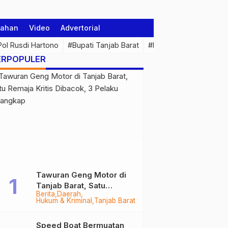
tahan
Video
Advertorial
 Pol Rusdi Hartono
#Bupati Tanjab Barat
#Pemprov Jambi
#Di
ERPOPULER
Tawuran Geng Motor di
Tanjab Barat, Satu
Berita
Daerah
Remaja Kritis Dibacok, 3
Hukum & Kriminal
Tanjab Barat
Pelaku Ditangkap
Speed Boat Bermuatan