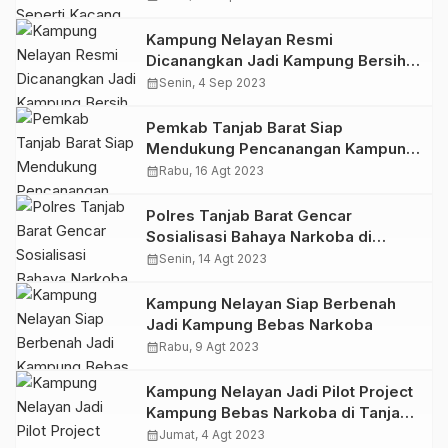
Kampung Nelayan Resmi
Dicanangkan Jadi Kampung Bersih
dari Narkoba
calendar_month
Senin, 4 Sep 2023
Pemkab Tanjab Barat Siap
Mendukung Pencanangan Kampung
Bersinar di Kampung Nelayan
calendar_month
Rabu, 16 Agt 2023
Polres Tanjab Barat Gencar
Sosialisasi Bahaya Narkoba di
Kampung Nelayan
calendar_month
Senin, 14 Agt 2023
Kampung Nelayan Siap Berbenah
Jadi Kampung Bebas Narkoba
calendar_month
Rabu, 9 Agt 2023
Kampung Nelayan Jadi Pilot Project
Kampung Bebas Narkoba di Tanjab
Barat
calendar_month
Jumat, 4 Agt 2023