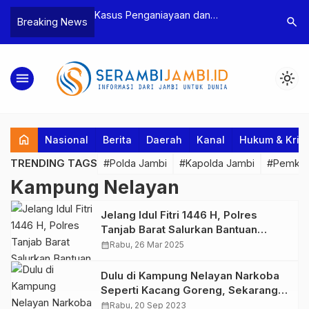
n Narkoba, BNN
Kasus Penganiayaan dan
Polres T
search
Breaking News
dan Bea Cukai
Pengancaman Ketua BPD, Polres
Pengeroy
an Pelaku beserta
Tebo Tetapkan Dua Tersangka
Dua Pela
si dan 146 Gram
Ditahan
menu
light_mode
home
Nasional
Berita
Daerah
Kanal
Hukum & Krim
TRENDING TAGS
#Polda Jambi
#Kapolda Jambi
#Pemkab
Kampung Nelayan
Jelang Idul Fitri 1446 H, Polres
Tanjab Barat Salurkan Bantuan
Sembako untuk Masyarakat Nelayan
calendar_month
Rabu, 26 Mar 2025
Dulu di Kampung Nelayan Narkoba
Seperti Kacang Goreng, Sekarang
Mulai Berkurang
calendar_month
Rabu, 20 Sep 2023