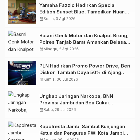
Yamaha Fazzio Hadirkan Special
Edition Sunset Blue, Tampilkan Nuansa
Retro Summer yang Semakin Skena
calendar_month
Senin, 3 Agt 2026
Basmi Genk Motor dan Knalpot Brong,
Polres Tanjab Barat Amankan Belasan
Kendaraan
calendar_month
Minggu, 2 Agt 2026
PLN Hadirkan Promo Power Drive, Beri
Diskon Tambah Daya 50% di Ajang
GIIAS 2026
calendar_month
Kamis, 30 Jul 2026
Ungkap Jaringan Narkoba, BNN
Provinsi Jambi dan Bea Cukai
Amankan Sembilan Pelaku beserta
calendar_month
Rabu, 29 Jul 2026
766 Butir Ekstasi dan 146 Gram Sabu
Kapolresta Jambi Sambut Kunjungan
Ketua dan Pengurus PWI Kota Jambi
Perkuat Sinergi dan Kolaborasi
Selasa, 28 Jul 2026