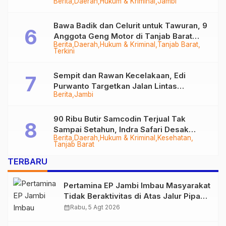
Berita
Daerah
Hukum & Kriminal
Jambi
Bawa Badik dan Celurit untuk Tawuran, 9
Anggota Geng Motor di Tanjab Barat
Berita
Daerah
Hukum & Kriminal
Tanjab Barat
Diringkus
Terkini
Sempit dan Rawan Kecelakaan, Edi
Purwanto Targetkan Jalan Lintas
Berita
Jambi
Tungkal-Jambi Mulus di 2028
90 Ribu Butir Samcodin Terjual Tak
Sampai Setahun, Indra Safari Desak
Berita
Daerah
Hukum & Kriminal
Kesehatan
Audit Menyeluruh
Tanjab Barat
TERBARU
Pertamina EP Jambi Imbau Masyarakat
Tidak Beraktivitas di Atas Jalur Pipa
Migas Demi Keselamatan Bersama
calendar_month
Rabu, 5 Agt 2026