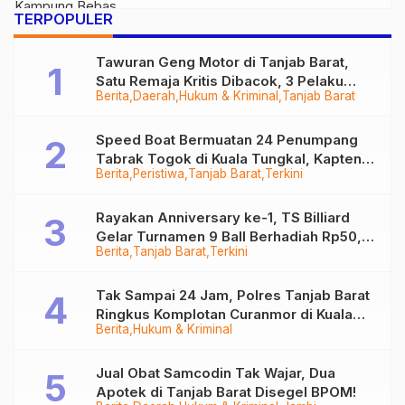
TERPOPULER
Tawuran Geng Motor di Tanjab Barat,
Satu Remaja Kritis Dibacok, 3 Pelaku
Berita
Daerah
Hukum & Kriminal
Tanjab Barat
Ditangkap
Speed Boat Bermuatan 24 Penumpang
Tabrak Togok di Kuala Tungkal, Kapten
Berita
Peristiwa
Tanjab Barat
Terkini
Sempat Hilang
Rayakan Anniversary ke-1, TS Billiard
Gelar Turnamen 9 Ball Berhadiah Rp50,8
Berita
Tanjab Barat
Terkini
Juta
Tak Sampai 24 Jam, Polres Tanjab Barat
Ringkus Komplotan Curanmor di Kuala
Berita
Hukum & Kriminal
Tungkal
Jual Obat Samcodin Tak Wajar, Dua
Apotek di Tanjab Barat Disegel BPOM!