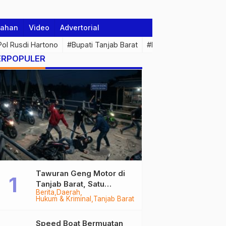
tahan
Video
Advertorial
 Pol Rusdi Hartono
#Bupati Tanjab Barat
#Pemprov Jambi
#Di
ERPOPULER
Tawuran Geng Motor di
Tanjab Barat, Satu
Berita
Daerah
Remaja Kritis Dibacok, 3
Hukum & Kriminal
Tanjab Barat
Pelaku Ditangkap
Speed Boat Bermuatan