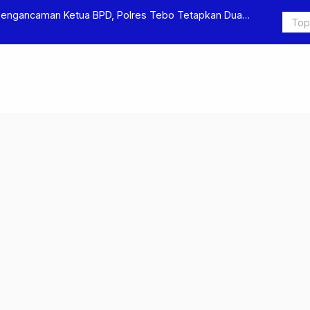
s Pengeroyokan dan Penganiayaan, Dua Pelaku
Terkait Du
itahan
Ditjen Pas