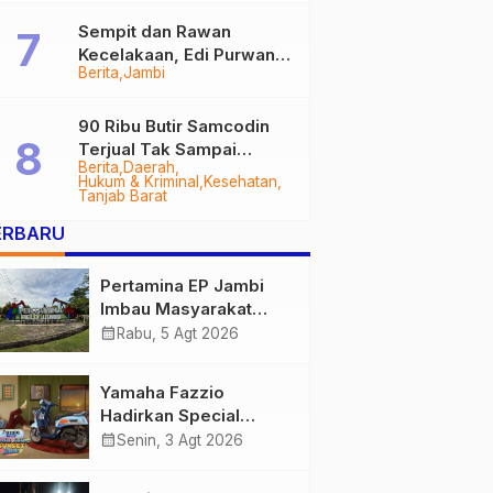
Sempit dan Rawan
Kecelakaan, Edi Purwanto
Berita
Jambi
Targetkan Jalan Lintas
Tungkal-Jambi Mulus di
2028
90 Ribu Butir Samcodin
Terjual Tak Sampai
Berita
Daerah
Setahun, Indra Safari
Hukum & Kriminal
Kesehatan
Desak Audit Menyeluruh
Tanjab Barat
ERBARU
Pertamina EP Jambi
Imbau Masyarakat
Tidak Beraktivitas di
calendar_month
Rabu, 5 Agt 2026
Atas Jalur Pipa Migas
Demi Keselamatan
Yamaha Fazzio
Bersama
Hadirkan Special
Edition Sunset Blue,
calendar_month
Senin, 3 Agt 2026
Tampilkan Nuansa
Retro Summer yang