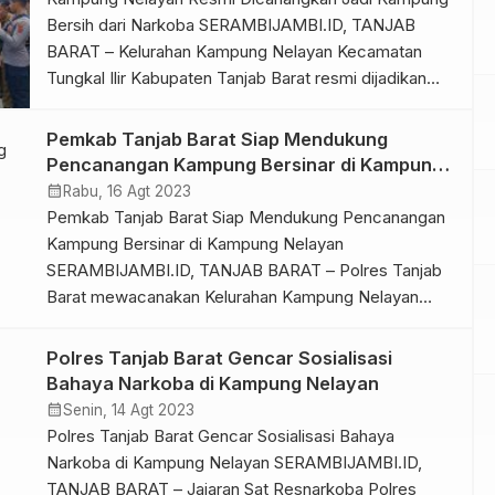
Bersih dari Narkoba SERAMBIJAMBI.ID, TANJAB
BARAT – Kelurahan Kampung Nelayan Kecamatan
Tungkal Ilir Kabupaten Tanjab Barat resmi dijadikan
sebagai Pilot Project Kampung Bebas dan Bersih dari
Narkoba Pencanangan Kampung Bebas dan Bersih
Pemkab Tanjab Barat Siap Mendukung
dari Narkoba ditandai dengan pemukulan gong oleh
Pencanangan Kampung Bersinar di Kampung
Bupati Tanjab Barat KH. Anwar Sadat didampingi
Nelayan
calendar_month
Rabu, 16 Agt 2023
Kapolres AKBP Padli, […]
Pemkab Tanjab Barat Siap Mendukung Pencanangan
Kampung Bersinar di Kampung Nelayan
SERAMBIJAMBI.ID, TANJAB BARAT – Polres Tanjab
Barat mewacanakan Kelurahan Kampung Nelayan
menjadi Pilot Project Kampung Bersih dari Narkoba
(Bersinar). Hal itu sebagai upaya untuk Pencegahan
Polres Tanjab Barat Gencar Sosialisasi
Pemberantasan Penyalahgunaan Peredaran Gelap
Bahaya Narkoba di Kampung Nelayan
Narkoba di wilayah Kampung Nelayan Kabupaten
calendar_month
Senin, 14 Agt 2023
Tanjab Barat. Menanggapi hal itu, Bupati Tanjab Barat
Polres Tanjab Barat Gencar Sosialisasi Bahaya
Drs. […]
Narkoba di Kampung Nelayan SERAMBIJAMBI.ID,
TANJAB BARAT – Jajaran Sat Resnarkoba Polres