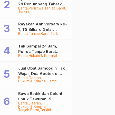
24 Penumpang Tabrak
Berita
Peristiwa
Tanjab Barat
Togok di Kuala Tungkal,
Terkini
Kapten Sempat Hilang
Rayakan Anniversary ke-
1, TS Billiard Gelar
Berita
Tanjab Barat
Terkini
Turnamen 9 Ball
Berhadiah Rp50,8 Juta
Tak Sampai 24 Jam,
Polres Tanjab Barat
Berita
Hukum & Kriminal
Ringkus Komplotan
Curanmor di Kuala
Tungkal
Jual Obat Samcodin Tak
Wajar, Dua Apotek di
Berita
Daerah
Tanjab Barat Disegel
Hukum & Kriminal
Jambi
BPOM!
Bawa Badik dan Celurit
untuk Tawuran, 9
Berita
Daerah
Anggota Geng Motor di
Hukum & Kriminal
Tanjab Barat Diringkus
Tanjab Barat
Terkini