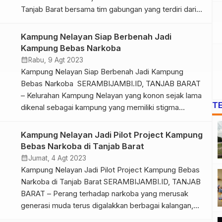
Tanjab Barat bersama tim gabungan yang terdiri dari
Pihak Kelurahan Kampung Nelayan, Satpol PP, Dinkes,
Kesbangpol, Babinsa, Bhabinkamtibmas, Karang
Kampung Nelayan Siap Berbenah Jadi
Taruna dan para Ketua RT Kelurahan Kampung
Kampung Bebas Narkoba
Nelayan gencar melakukan sosialisasi tentang bahaya
calendar_month
Rabu, 9 Agt 2023
narkoba kepada masyarakat di wilayah […]
Kampung Nelayan Siap Berbenah Jadi Kampung
Bebas Narkoba SERAMBIJAMBI.ID, TANJAB BARAT
– Kelurahan Kampung Nelayan yang konon sejak lama
T
dikenal sebagai kampung yang memiliki stigma
negatif. Seiring dengan dinamikanya, kampung ini
mulai berbenah dan meninggalkan stigma negatif
Kampung Nelayan Jadi Pilot Project Kampung
tersebut. Berli, salah satu tokoh masyarakat dan juga
Bebas Narkoba di Tanjab Barat
selaku ketua RT 17 di Kelurahan Kampung Nelayan
calendar_month
Jumat, 4 Agt 2023
mengatakan kami […]
Kampung Nelayan Jadi Pilot Project Kampung Bebas
Narkoba di Tanjab Barat SERAMBIJAMBI.ID, TANJAB
BARAT – Perang terhadap narkoba yang merusak
generasi muda terus digalakkan berbagai kalangan,
termasuk aparat Kepolisian. Bahkan untuk