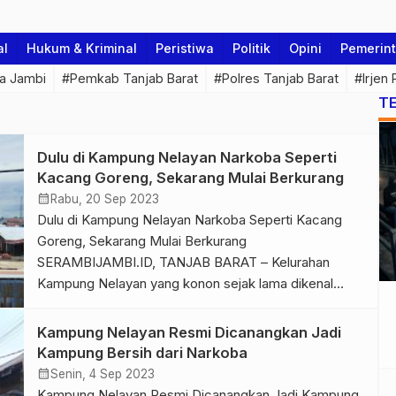
al
Hukum & Kriminal
Peristiwa
Politik
Opini
Pemerin
a Jambi
#Pemkab Tanjab Barat
#Polres Tanjab Barat
#Irjen
T
Dulu di Kampung Nelayan Narkoba Seperti
Kacang Goreng, Sekarang Mulai Berkurang
calendar_month
Rabu, 20 Sep 2023
Dulu di Kampung Nelayan Narkoba Seperti Kacang
Goreng, Sekarang Mulai Berkurang
SERAMBIJAMBI.ID, TANJAB BARAT – Kelurahan
Kampung Nelayan yang konon sejak lama dikenal
sebagai kampung yang memiliki stigma negatif.
Namun, pasca dicanangkan sebagai Pilot Project
Kampung Nelayan Resmi Dicanangkan Jadi
Kampung Bebas dari Narkoba, kampung ini mulai
Kampung Bersih dari Narkoba
berbenah dan meninggalkan stigma negatif tersebut.
calendar_month
Senin, 4 Sep 2023
Hal itu disampaikan oleh Mukti Ali, Tokoh […]
Kampung Nelayan Resmi Dicanangkan Jadi Kampung