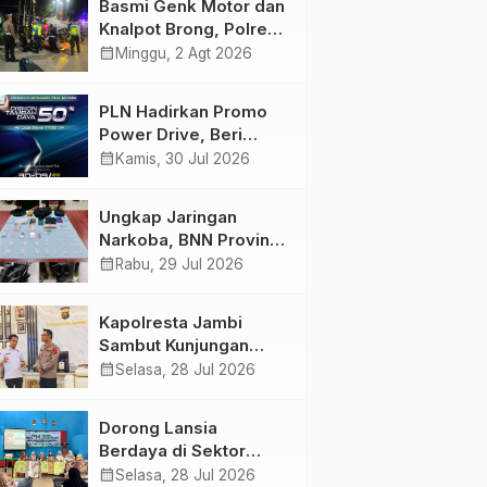
Basmi Genk Motor dan
Semakin Skena
Knalpot Brong, Polres
Tanjab Barat Amankan
calendar_month
Minggu, 2 Agt 2026
Belasan Kendaraan
PLN Hadirkan Promo
Power Drive, Beri
Diskon Tambah Daya
calendar_month
Kamis, 30 Jul 2026
50% di Ajang GIIAS
2026
Ungkap Jaringan
Narkoba, BNN Provinsi
Jambi dan Bea Cukai
calendar_month
Rabu, 29 Jul 2026
Amankan Sembilan
Pelaku beserta 766
Kapolresta Jambi
Butir Ekstasi dan 146
Sambut Kunjungan
Gram Sabu
Ketua dan Pengurus
calendar_month
Selasa, 28 Jul 2026
PWI Kota Jambi
Perkuat Sinergi dan
Dorong Lansia
Kolaborasi
Berdaya di Sektor
Hijau, Pertamina EP
calendar_month
Selasa, 28 Jul 2026