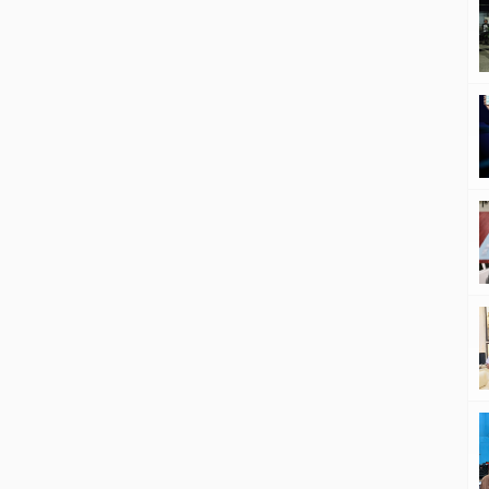
membendung agar peredaran narkoba tidak semakin
merusak generasi muda, Polres Tanjab Barat
merencanakan Kelurahan Kampung Nelayan akan
dijadikan sebagai pilot projects Kampung Bebas
Narkoba. […]