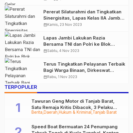
Sinergitas
Pererat Silaturahmi dan Tingkatkan
Sinergisitas, Lapas Kelas IIA Jambi
Gelar Coffee Morning Bersama
calendar_month
Kamis, 23 Nov 2023
Awak Media
Lapas Jambi Lakukan Razia
Bersama TNI dan Polri ke Blok
Hunian
calendar_month
Sabtu, 4 Nov 2023
Terus Tingkatkan Pelayanan Terbaik
Bagi Warga Binaan, Dirkeswat
Ditjenpas Kunjungi Lapas Kelas IIA
calendar_month
Rabu, 1 Nov 2023
Jambi
TERPOPULER
Tawuran Geng Motor di Tanjab Barat,
Satu Remaja Kritis Dibacok, 3 Pelaku
Berita
Daerah
Hukum & Kriminal
Tanjab Barat
Ditangkap
Speed Boat Bermuatan 24 Penumpang
Tabrak Togok di Kuala Tungkal, Kapten