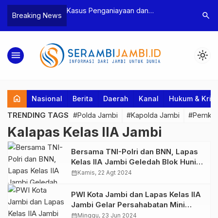
n Narkoba, BNN
Kasus Penganiayaan dan
Polres T
search
Breaking News
dan Bea Cukai
Pengancaman Ketua BPD, Polres
Pengeroy
an Pelaku beserta
Tebo Tetapkan Dua Tersangka
Dua Pela
si dan 146 Gram
Ditahan
menu
light_mode
home
Nasional
Berita
Daerah
Kanal
Hukum & Krim
TRENDING TAGS
#Polda Jambi
#Kapolda Jambi
#Pemkab
Kalapas Kelas IIA Jambi
Bersama TNI-Polri dan BNN, Lapas
Kelas IIA Jambi Geledah Blok Hunian
dan Lakukan Tes Urine Warga
calendar_month
Kamis, 22 Agt 2024
Binaan
PWI Kota Jambi dan Lapas Kelas IIA
Jambi Gelar Persahabatan Mini
Soccer Bersama, Bentuk Tingkatkan
calendar_month
Minggu, 23 Jun 2024