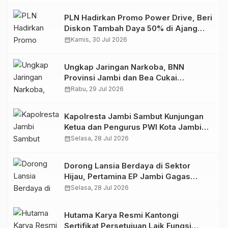
PLN Hadirkan Promo Power Drive, Beri
Diskon Tambah Daya 50% di Ajang
GIIAS 2026
calendar_month
Kamis, 30 Jul 2026
Ungkap Jaringan Narkoba, BNN
Provinsi Jambi dan Bea Cukai
Amankan Sembilan Pelaku beserta
calendar_month
Rabu, 29 Jul 2026
766 Butir Ekstasi dan 146 Gram Sabu
Kapolresta Jambi Sambut Kunjungan
Ketua dan Pengurus PWI Kota Jambi
Perkuat Sinergi dan Kolaborasi
calendar_month
Selasa, 28 Jul 2026
Dorong Lansia Berdaya di Sektor
Hijau, Pertamina EP Jambi Gagas
Lansiapreneur Batik Eco-Print
calendar_month
Selasa, 28 Jul 2026
Hutama Karya Resmi Kantongi
Sertifikat Persetujuan Laik Fungsi