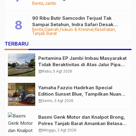
Berita
Jambi
Tungkal-Jambi Mulus di 2028
90 Ribu Butir Samcodin Terjual Tak
Sampai Setahun, Indra Safari Desak
Berita
Daerah
Hukum & Kriminal
Kesehatan
Audit Menyeluruh
Tanjab Barat
TERBARU
Pertamina EP Jambi Imbau Masyarakat
Tidak Beraktivitas di Atas Jalur Pipa
Migas Demi Keselamatan Bersama
calendar_month
Rabu, 5 Agt 2026
Yamaha Fazzio Hadirkan Special
Edition Sunset Blue, Tampilkan Nuansa
Retro Summer yang Semakin Skena
calendar_month
Senin, 3 Agt 2026
Basmi Genk Motor dan Knalpot Brong,
Polres Tanjab Barat Amankan Belasan
Kendaraan
calendar_month
Minggu, 2 Agt 2026