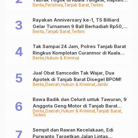
Berita
Peristiwa
Tanjab Barat
Terkini
Sempat Hilang
Rayakan Anniversary ke-1, TS Billiard
Gelar Turnamen 9 Ball Berhadiah Rp50,8
Berita
Tanjab Barat
Terkini
Juta
Tak Sampai 24 Jam, Polres Tanjab Barat
Ringkus Komplotan Curanmor di Kuala
Berita
Hukum & Kriminal
Tungkal
Jual Obat Samcodin Tak Wajar, Dua
Apotek di Tanjab Barat Disegel BPOM!
Berita
Daerah
Hukum & Kriminal
Jambi
Bawa Badik dan Celurit untuk Tawuran, 9
Anggota Geng Motor di Tanjab Barat
Berita
Daerah
Hukum & Kriminal
Tanjab Barat
Diringkus
Terkini
Sempit dan Rawan Kecelakaan, Edi
Purwanto Targetkan Jalan Lintas