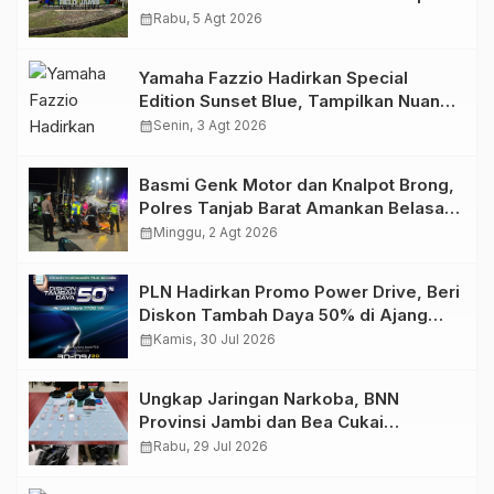
Migas Demi Keselamatan Bersama
calendar_month
Rabu, 5 Agt 2026
Yamaha Fazzio Hadirkan Special
Edition Sunset Blue, Tampilkan Nuansa
Retro Summer yang Semakin Skena
calendar_month
Senin, 3 Agt 2026
Basmi Genk Motor dan Knalpot Brong,
Polres Tanjab Barat Amankan Belasan
Kendaraan
calendar_month
Minggu, 2 Agt 2026
PLN Hadirkan Promo Power Drive, Beri
Diskon Tambah Daya 50% di Ajang
GIIAS 2026
calendar_month
Kamis, 30 Jul 2026
Ungkap Jaringan Narkoba, BNN
Provinsi Jambi dan Bea Cukai
Amankan Sembilan Pelaku beserta
calendar_month
Rabu, 29 Jul 2026
766 Butir Ekstasi dan 146 Gram Sabu