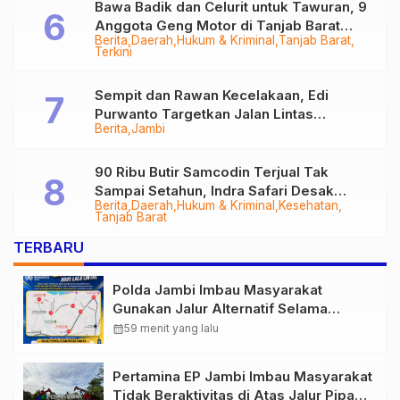
Bawa Badik dan Celurit untuk Tawuran, 9
Anggota Geng Motor di Tanjab Barat
Berita
Daerah
Hukum & Kriminal
Tanjab Barat
Diringkus
Terkini
Sempit dan Rawan Kecelakaan, Edi
Purwanto Targetkan Jalan Lintas
Berita
Jambi
Tungkal-Jambi Mulus di 2028
90 Ribu Butir Samcodin Terjual Tak
Sampai Setahun, Indra Safari Desak
Berita
Daerah
Hukum & Kriminal
Kesehatan
Audit Menyeluruh
Tanjab Barat
TERBARU
Polda Jambi Imbau Masyarakat
Gunakan Jalur Alternatif Selama
Pelaksanaan Presisi Merdeka Run
calendar_month
59 menit yang lalu
2026
Pertamina EP Jambi Imbau Masyarakat
Tidak Beraktivitas di Atas Jalur Pipa