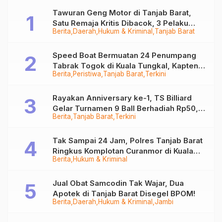
Tawuran Geng Motor di Tanjab Barat,
Satu Remaja Kritis Dibacok, 3 Pelaku
Berita
Daerah
Hukum & Kriminal
Tanjab Barat
Ditangkap
Speed Boat Bermuatan 24 Penumpang
Tabrak Togok di Kuala Tungkal, Kapten
Berita
Peristiwa
Tanjab Barat
Terkini
Sempat Hilang
Rayakan Anniversary ke-1, TS Billiard
Gelar Turnamen 9 Ball Berhadiah Rp50,8
Berita
Tanjab Barat
Terkini
Juta
Tak Sampai 24 Jam, Polres Tanjab Barat
Ringkus Komplotan Curanmor di Kuala
Berita
Hukum & Kriminal
Tungkal
Jual Obat Samcodin Tak Wajar, Dua
Apotek di Tanjab Barat Disegel BPOM!
Berita
Daerah
Hukum & Kriminal
Jambi