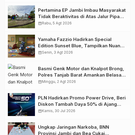
Pertamina EP Jambi Imbau Masyarakat
Tidak Beraktivitas di Atas Jalur Pipa
Migas Demi Keselamatan Bersama
calendar_month
Rabu, 5 Agt 2026
Yamaha Fazzio Hadirkan Special
Edition Sunset Blue, Tampilkan Nuansa
Retro Summer yang Semakin Skena
calendar_month
Senin, 3 Agt 2026
Basmi Genk Motor dan Knalpot Brong,
Polres Tanjab Barat Amankan Belasan
Kendaraan
calendar_month
Minggu, 2 Agt 2026
PLN Hadirkan Promo Power Drive, Beri
Diskon Tambah Daya 50% di Ajang
GIIAS 2026
calendar_month
Kamis, 30 Jul 2026
Ungkap Jaringan Narkoba, BNN
Provinsi Jambi dan Bea Cukai