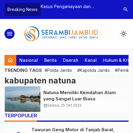
n Narkoba, BNN
Kasus Penganiayaan dan
Polres T
search
Breaking News
dan Bea Cukai
Pengancaman Ketua BPD, Polres
Pengeroy
an Pelaku beserta
Tebo Tetapkan Dua Tersangka
Dua Pela
si dan 146 Gram
Ditahan
menu
light_mode
home
Nasional
Berita
Daerah
Kanal
Hukum & Krim
TRENDING TAGS
#Polda Jambi
#Kapolda Jambi
#Pemkab
kabupaten natuna
Natuna Memiliki Keindahan Alam
yang Sangat Luar Biasa
calendar_month
Selasa, 25 Okt 2022
TERPOPULER
Tawuran Geng Motor di Tanjab Barat,