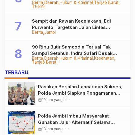
Berita
Daerah
Hukum & Kriminal
Tanjab Barat
Diringkus
Terkini
Sempit dan Rawan Kecelakaan, Edi
Purwanto Targetkan Jalan Lintas
Berita
Jambi
Tungkal-Jambi Mulus di 2028
90 Ribu Butir Samcodin Terjual Tak
Sampai Setahun, Indra Safari Desak
Berita
Daerah
Hukum & Kriminal
Kesehatan
Audit Menyeluruh
Tanjab Barat
TERBARU
Pastikan Berjalan Lancar dan Sukses,
Polda Jambi Siapkan Pengamanan
Berlapis untuk 8.750 Pelari, 1.848
calendar_month
10 jam yang lalu
Personel Kawal Presisi Merdeka Run
Polda Jambi Imbau Masyarakat
Gunakan Jalur Alternatif Selama
Pelaksanaan Presisi Merdeka Run
calendar_month
13 jam yang lalu
2026