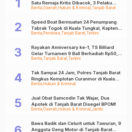
Satu Remaja Kritis Dibacok, 3 Pelaku
Berita
Daerah
Hukum & Kriminal
Tanjab Barat
Ditangkap
Speed Boat Bermuatan 24 Penumpang
Tabrak Togok di Kuala Tungkal, Kapten
Berita
Peristiwa
Tanjab Barat
Terkini
Sempat Hilang
Rayakan Anniversary ke-1, TS Billiard
Gelar Turnamen 9 Ball Berhadiah Rp50,8
Berita
Tanjab Barat
Terkini
Juta
Tak Sampai 24 Jam, Polres Tanjab Barat
Ringkus Komplotan Curanmor di Kuala
Berita
Hukum & Kriminal
Tungkal
Jual Obat Samcodin Tak Wajar, Dua
Apotek di Tanjab Barat Disegel BPOM!
Berita
Daerah
Hukum & Kriminal
Jambi
Bawa Badik dan Celurit untuk Tawuran, 9
Anggota Geng Motor di Tanjab Barat