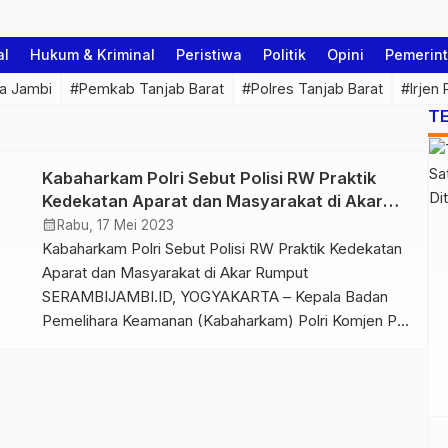
al
Hukum & Kriminal
Peristiwa
Politik
Opini
Pemerin
a Jambi
#Pemkab Tanjab Barat
#Polres Tanjab Barat
#Irjen
T
Kabaharkam Polri Sebut Polisi RW Praktik
Kedekatan Aparat dan Masyarakat di Akar
Rumput
calendar_month
Rabu, 17 Mei 2023
Kabaharkam Polri Sebut Polisi RW Praktik Kedekatan
Aparat dan Masyarakat di Akar Rumput
SERAMBIJAMBI.ID, YOGYAKARTA – Kepala Badan
Pemelihara Keamanan (Kabaharkam) Polri Komjen Pol
Fadil Imran menyebut Polisi RW hadir sebagai wujud
praktik pemolisian modern yang bermuara dari hulu
yaitu pencegahan kejahatan melalui pendekatan nyata
dengan masyarakat. Menurut dia Polisi RW adalah
semua anggota kepolisian yang […]