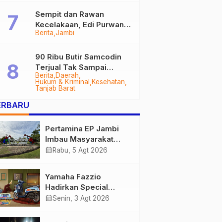
Sempit dan Rawan
Kecelakaan, Edi Purwanto
Berita
Jambi
Targetkan Jalan Lintas
Tungkal-Jambi Mulus di
2028
90 Ribu Butir Samcodin
Terjual Tak Sampai
Berita
Daerah
Setahun, Indra Safari
Hukum & Kriminal
Kesehatan
Desak Audit Menyeluruh
Tanjab Barat
ERBARU
Pertamina EP Jambi
Imbau Masyarakat
Tidak Beraktivitas di
calendar_month
Rabu, 5 Agt 2026
Atas Jalur Pipa Migas
Demi Keselamatan
Yamaha Fazzio
Bersama
Hadirkan Special
Edition Sunset Blue,
calendar_month
Senin, 3 Agt 2026
Tampilkan Nuansa
Retro Summer yang