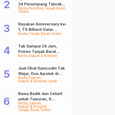
24 Penumpang Tabrak
Berita
Peristiwa
Tanjab Barat
Togok di Kuala Tungkal,
Terkini
Kapten Sempat Hilang
Rayakan Anniversary ke-
1, TS Billiard Gelar
Berita
Tanjab Barat
Terkini
Turnamen 9 Ball
Berhadiah Rp50,8 Juta
Tak Sampai 24 Jam,
Polres Tanjab Barat
Berita
Hukum & Kriminal
Ringkus Komplotan
Curanmor di Kuala
Tungkal
Jual Obat Samcodin Tak
Wajar, Dua Apotek di
Berita
Daerah
Tanjab Barat Disegel
Hukum & Kriminal
Jambi
BPOM!
Bawa Badik dan Celurit
untuk Tawuran, 9
Berita
Daerah
Anggota Geng Motor di
Hukum & Kriminal
Tanjab Barat Diringkus
Tanjab Barat
Terkini