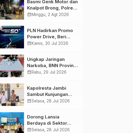
Basmi Genk Motor dan
Semakin Skena
Knalpot Brong, Polres
Tanjab Barat Amankan
calendar_month
Minggu, 2 Agt 2026
Belasan Kendaraan
PLN Hadirkan Promo
Power Drive, Beri
Diskon Tambah Daya
calendar_month
Kamis, 30 Jul 2026
50% di Ajang GIIAS
2026
Ungkap Jaringan
Narkoba, BNN Provinsi
Jambi dan Bea Cukai
calendar_month
Rabu, 29 Jul 2026
Amankan Sembilan
Pelaku beserta 766
Kapolresta Jambi
Butir Ekstasi dan 146
Sambut Kunjungan
Gram Sabu
Ketua dan Pengurus
calendar_month
Selasa, 28 Jul 2026
PWI Kota Jambi
Perkuat Sinergi dan
Dorong Lansia
Kolaborasi
Berdaya di Sektor
Hijau, Pertamina EP
calendar_month
Selasa, 28 Jul 2026