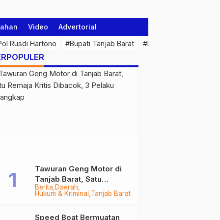
tahan
Video
Advertorial
 Pol Rusdi Hartono
#Bupati Tanjab Barat
#Pemprov Jambi
#Di
ERPOPULER
Tawuran Geng Motor di
Tanjab Barat, Satu
Berita
Daerah
Remaja Kritis Dibacok, 3
Hukum & Kriminal
Tanjab Barat
Pelaku Ditangkap
Speed Boat Bermuatan