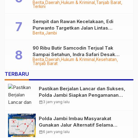
Berita
Daerah
Hukum & Kriminal
Tanjab Barat
Diringkus
Terkini
Sempit dan Rawan Kecelakaan, Edi
Purwanto Targetkan Jalan Lintas
Berita
Jambi
Tungkal-Jambi Mulus di 2028
90 Ribu Butir Samcodin Terjual Tak
Sampai Setahun, Indra Safari Desak
Berita
Daerah
Hukum & Kriminal
Kesehatan
Audit Menyeluruh
Tanjab Barat
TERBARU
Pastikan Berjalan Lancar dan Sukses,
Polda Jambi Siapkan Pengamanan
Berlapis untuk 8.750 Pelari, 1.848
calendar_month
3 jam yang lalu
Personel Kawal Presisi Merdeka Run
Polda Jambi Imbau Masyarakat
Gunakan Jalur Alternatif Selama
Pelaksanaan Presisi Merdeka Run
calendar_month
6 jam yang lalu
2026