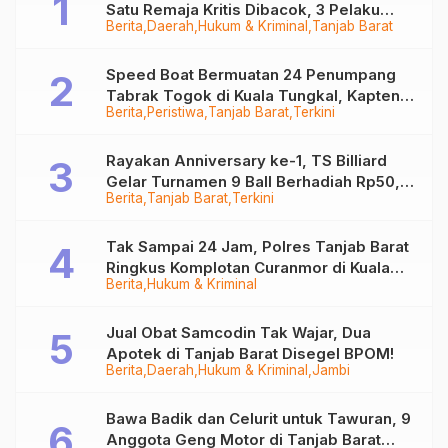
Satu Remaja Kritis Dibacok, 3 Pelaku
Berita
Daerah
Hukum & Kriminal
Tanjab Barat
Ditangkap
Speed Boat Bermuatan 24 Penumpang
Tabrak Togok di Kuala Tungkal, Kapten
Berita
Peristiwa
Tanjab Barat
Terkini
Sempat Hilang
Rayakan Anniversary ke-1, TS Billiard
Gelar Turnamen 9 Ball Berhadiah Rp50,8
Berita
Tanjab Barat
Terkini
Juta
Tak Sampai 24 Jam, Polres Tanjab Barat
Ringkus Komplotan Curanmor di Kuala
Berita
Hukum & Kriminal
Tungkal
Jual Obat Samcodin Tak Wajar, Dua
Apotek di Tanjab Barat Disegel BPOM!
Berita
Daerah
Hukum & Kriminal
Jambi
Bawa Badik dan Celurit untuk Tawuran, 9
Anggota Geng Motor di Tanjab Barat