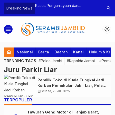
n Narkoba, BNN
Kasus Penganiayaan dan
Polres T
search
Breaking News
dan Bea Cukai
Pengancaman Ketua BPD, Polres
Pengeroy
an Pelaku beserta
Tebo Tetapkan Dua Tersangka
Dua Pela
si dan 146 Gram
Ditahan
menu
light_mode
home
Nasional
Berita
Daerah
Kanal
Hukum & Krim
TRENDING TAGS
#Polda Jambi
#Kapolda Jambi
#Pemkab
Juru Parkir Liar
Pemilik Toko di Kuala Tungkal Jadi
Korban Pemukulan Jukir Liar, Pelaku
Diamuk Massa
calendar_month
Selasa, 29 Jul 2025
TERPOPULER
Tawuran Geng Motor di Tanjab Barat,