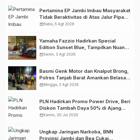
Pertamina EP Jambi Imbau Masyarakat
Tidak Beraktivitas di Atas Jalur Pipa
Migas Demi Keselamatan Bersama
calendar_month
Rabu, 5 Agt 2026
Yamaha Fazzio Hadirkan Special
Edition Sunset Blue, Tampilkan Nuansa
Retro Summer yang Semakin Skena
calendar_month
Senin, 3 Agt 2026
Basmi Genk Motor dan Knalpot Brong,
Polres Tanjab Barat Amankan Belasan
Kendaraan
calendar_month
Minggu, 2 Agt 2026
PLN Hadirkan Promo Power Drive, Beri
Diskon Tambah Daya 50% di Ajang
GIIAS 2026
calendar_month
Kamis, 30 Jul 2026
Ungkap Jaringan Narkoba, BNN
Provinsi Jambi dan Bea Cukai