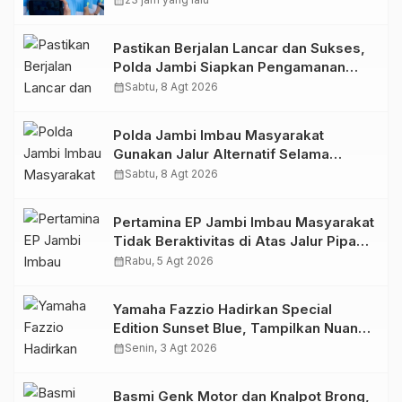
calendar_month
Dukungan Masyarakat
Pastikan Berjalan Lancar dan Sukses,
Polda Jambi Siapkan Pengamanan
Berlapis untuk 8.750 Pelari, 1.848
calendar_month
Sabtu, 8 Agt 2026
Personel Kawal Presisi Merdeka Run
Polda Jambi Imbau Masyarakat
Gunakan Jalur Alternatif Selama
Pelaksanaan Presisi Merdeka Run
calendar_month
Sabtu, 8 Agt 2026
2026
Pertamina EP Jambi Imbau Masyarakat
Tidak Beraktivitas di Atas Jalur Pipa
Migas Demi Keselamatan Bersama
calendar_month
Rabu, 5 Agt 2026
Yamaha Fazzio Hadirkan Special
Edition Sunset Blue, Tampilkan Nuansa
Retro Summer yang Semakin Skena
calendar_month
Senin, 3 Agt 2026
Basmi Genk Motor dan Knalpot Brong,