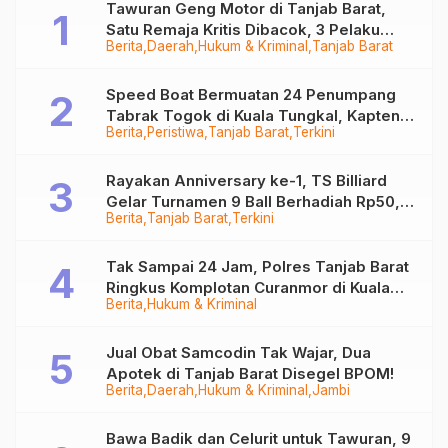
Tawuran Geng Motor di Tanjab Barat,
Satu Remaja Kritis Dibacok, 3 Pelaku
Berita
Daerah
Hukum & Kriminal
Tanjab Barat
Ditangkap
Speed Boat Bermuatan 24 Penumpang
Tabrak Togok di Kuala Tungkal, Kapten
Berita
Peristiwa
Tanjab Barat
Terkini
Sempat Hilang
Rayakan Anniversary ke-1, TS Billiard
Gelar Turnamen 9 Ball Berhadiah Rp50,8
Berita
Tanjab Barat
Terkini
Juta
Tak Sampai 24 Jam, Polres Tanjab Barat
Ringkus Komplotan Curanmor di Kuala
Berita
Hukum & Kriminal
Tungkal
Jual Obat Samcodin Tak Wajar, Dua
Apotek di Tanjab Barat Disegel BPOM!
Berita
Daerah
Hukum & Kriminal
Jambi
Bawa Badik dan Celurit untuk Tawuran, 9