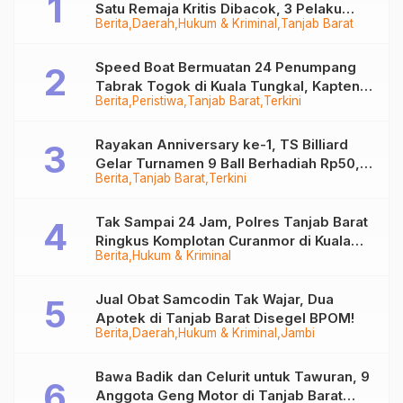
Satu Remaja Kritis Dibacok, 3 Pelaku
Berita
Daerah
Hukum & Kriminal
Tanjab Barat
Ditangkap
Speed Boat Bermuatan 24 Penumpang
Tabrak Togok di Kuala Tungkal, Kapten
Berita
Peristiwa
Tanjab Barat
Terkini
Sempat Hilang
Rayakan Anniversary ke-1, TS Billiard
Gelar Turnamen 9 Ball Berhadiah Rp50,8
Berita
Tanjab Barat
Terkini
Juta
Tak Sampai 24 Jam, Polres Tanjab Barat
Ringkus Komplotan Curanmor di Kuala
Berita
Hukum & Kriminal
Tungkal
Jual Obat Samcodin Tak Wajar, Dua
Apotek di Tanjab Barat Disegel BPOM!
Berita
Daerah
Hukum & Kriminal
Jambi
Bawa Badik dan Celurit untuk Tawuran, 9
Anggota Geng Motor di Tanjab Barat