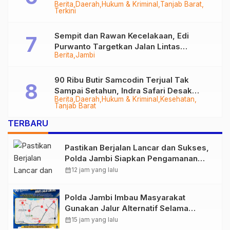
Berita
Daerah
Hukum & Kriminal
Tanjab Barat
Diringkus
Terkini
Sempit dan Rawan Kecelakaan, Edi
Purwanto Targetkan Jalan Lintas
Berita
Jambi
Tungkal-Jambi Mulus di 2028
90 Ribu Butir Samcodin Terjual Tak
Sampai Setahun, Indra Safari Desak
Berita
Daerah
Hukum & Kriminal
Kesehatan
Audit Menyeluruh
Tanjab Barat
TERBARU
Pastikan Berjalan Lancar dan Sukses,
Polda Jambi Siapkan Pengamanan
Berlapis untuk 8.750 Pelari, 1.848
calendar_month
12 jam yang lalu
Personel Kawal Presisi Merdeka Run
Polda Jambi Imbau Masyarakat
Gunakan Jalur Alternatif Selama
Pelaksanaan Presisi Merdeka Run
calendar_month
15 jam yang lalu
2026