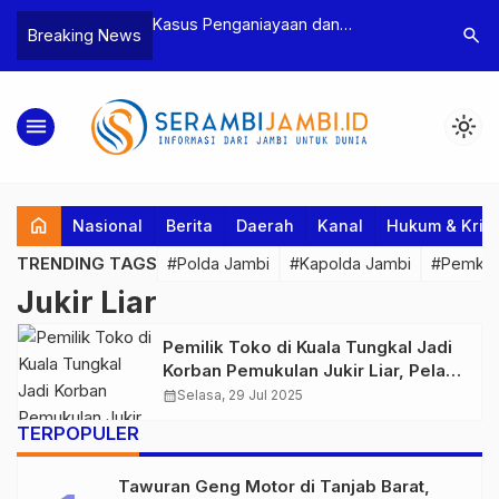
n Narkoba, BNN
Kasus Penganiayaan dan
Polres T
search
Breaking News
dan Bea Cukai
Pengancaman Ketua BPD, Polres
Pengeroy
an Pelaku beserta
Tebo Tetapkan Dua Tersangka
Dua Pela
si dan 146 Gram
Ditahan
menu
light_mode
home
Nasional
Berita
Daerah
Kanal
Hukum & Krim
TRENDING TAGS
#Polda Jambi
#Kapolda Jambi
#Pemkab
Jukir Liar
Pemilik Toko di Kuala Tungkal Jadi
Korban Pemukulan Jukir Liar, Pelaku
Diamuk Massa
calendar_month
Selasa, 29 Jul 2025
TERPOPULER
Tawuran Geng Motor di Tanjab Barat,