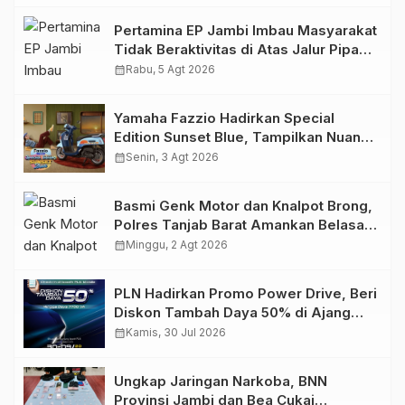
Pertamina EP Jambi Imbau Masyarakat
Tidak Beraktivitas di Atas Jalur Pipa
Migas Demi Keselamatan Bersama
calendar_month
Rabu, 5 Agt 2026
Yamaha Fazzio Hadirkan Special
Edition Sunset Blue, Tampilkan Nuansa
Retro Summer yang Semakin Skena
calendar_month
Senin, 3 Agt 2026
Basmi Genk Motor dan Knalpot Brong,
Polres Tanjab Barat Amankan Belasan
Kendaraan
calendar_month
Minggu, 2 Agt 2026
PLN Hadirkan Promo Power Drive, Beri
Diskon Tambah Daya 50% di Ajang
GIIAS 2026
calendar_month
Kamis, 30 Jul 2026
Ungkap Jaringan Narkoba, BNN
Provinsi Jambi dan Bea Cukai