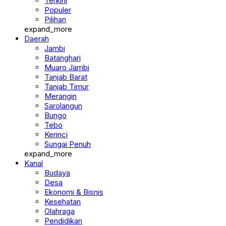
Terkini
Populer
Pilihan
expand_more
Daerah
Jambi
Batanghari
Muaro Jambi
Tanjab Barat
Tanjab Timur
Merangin
Sarolangun
Bungo
Tebo
Kerinci
Sungai Penuh
expand_more
Kanal
Budaya
Desa
Ekonomi & Bisnis
Kesehatan
Olahraga
Pendidikan