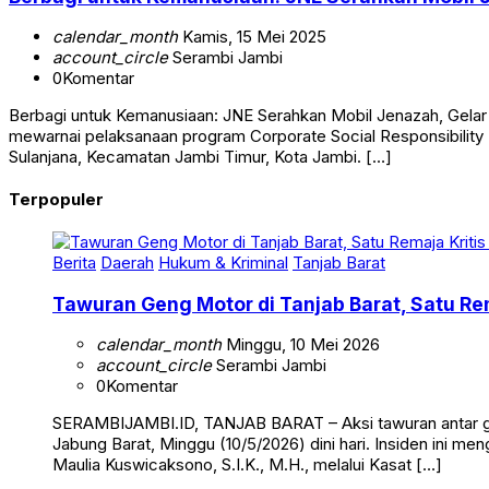
calendar_month
Kamis, 15 Mei 2025
account_circle
Serambi Jambi
0
Komentar
Berbagi untuk Kemanusiaan: JNE Serahkan Mobil Jenazah, Gel
mewarnai pelaksanaan program Corporate Social Responsibility (
Sulanjana, Kecamatan Jambi Timur, Kota Jambi. […]
Terpopuler
Berita
Daerah
Hukum & Kriminal
Tanjab Barat
Tawuran Geng Motor di Tanjab Barat, Satu Rem
calendar_month
Minggu, 10 Mei 2026
account_circle
Serambi Jambi
0
Komentar
SERAMBIJAMBI.ID, TANJAB BARAT – Aksi tawuran antar g
Jabung Barat, Minggu (10/5/2026) dini hari. Insiden ini me
Maulia Kuswicaksono, S.I.K., M.H., melalui Kasat […]