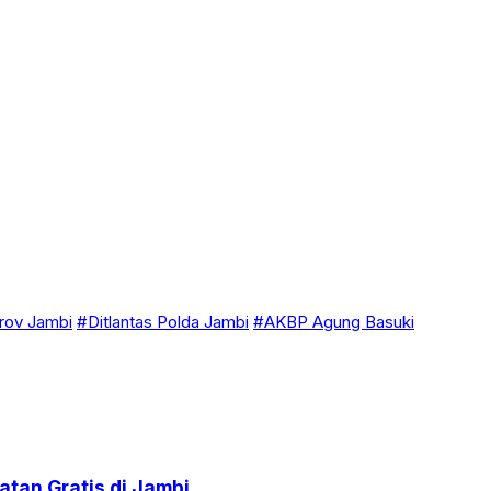
ov Jambi
#Ditlantas Polda Jambi
#AKBP Agung Basuki
tan Gratis di Jambi