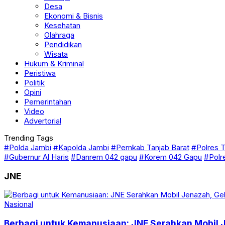
Desa
Ekonomi & Bisnis
Kesehatan
Olahraga
Pendidikan
Wisata
Hukum & Kriminal
Peristiwa
Politik
Opini
Pemerintahan
Video
Advertorial
Trending Tags
#Polda Jambi
#Kapolda Jambi
#Pemkab Tanjab Barat
#Polres T
#Gubernur Al Haris
#Danrem 042 gapu
#Korem 042 Gapu
#Polr
JNE
Nasional
Berbagi untuk Kemanusiaan: JNE Serahkan Mobil J