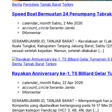
Berita
Peristiwa
Tanjab Barat
Terkini
Speed Boat Bermuatan 24 Penumpang Tabrak 
calendar_month
Sabtu, 2 Mei 2026
account_circle
Serambi Jambi
0
Komentar
SERAMBIJAMBI.ID, TANJAB BARAT – Kecelakaan air (Laka 
Kuala Tungkal, Kabupaten Tanjung Jabung Barat, Sabtu (2/5
sesaat setelah kejadian. Namun, setelah dilakukan […]
Berita
Tanjab Barat
Terkini
Rayakan Anniversary ke-1, TS Billiard Gelar 
calendar_month
Rabu, 22 Apr 2026
account_circle
Serambi Jambi
0
Komentar
SERAMBIJAMBI.ID, TANJAB BARAT – Memperingati hari jadi 
Kompetisi yang dijadwalkan berlangsung pada 14-17 Mei 20
dengan kategori Handicap (HC) 3, 4B, 4N, dan […]