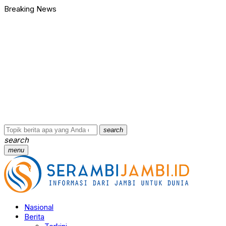
Breaking News
Bawa Badik dan Celurit untuk Tawuran, 9 Anggota Geng Motor di
90 Ribu Butir Samcodin Terjual Tak Sampai Setahun, Indra Safar
Ungkap Jaringan Narkoba, BNN Provinsi Jambi dan Bea Cukai Am
Kasus Penganiayaan dan Pengancaman Ketua BPD, Polres Tebo
Polres Tebo Ungkap Kasus Pengeroyokan dan Penganiayaan, D
Terkait Dugaan Keterlibatan Okum Pejabat dalam Kasus Narkoti
Bawa Badik dan Celurit untuk Tawuran, 9 Anggota Geng Motor di
90 Ribu Butir Samcodin Terjual Tak Sampai Setahun, Indra Safar
Ungkap Jaringan Narkoba, BNN Provinsi Jambi dan Bea Cukai Am
Kasus Penganiayaan dan Pengancaman Ketua BPD, Polres Tebo
search
search
menu
Nasional
Berita