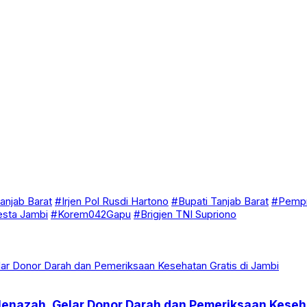
anjab Barat
#Irjen Pol Rusdi Hartono
#Bupati Tanjab Barat
#Pempr
esta Jambi
#Korem042Gapu
#Brigjen TNI Supriono
enazah, Gelar Donor Darah dan Pemeriksaan Keseha