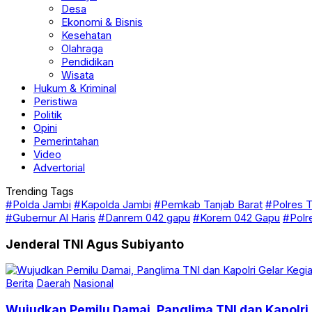
Desa
Ekonomi & Bisnis
Kesehatan
Olahraga
Pendidikan
Wisata
Hukum & Kriminal
Peristiwa
Politik
Opini
Pemerintahan
Video
Advertorial
Trending Tags
#Polda Jambi
#Kapolda Jambi
#Pemkab Tanjab Barat
#Polres T
#Gubernur Al Haris
#Danrem 042 gapu
#Korem 042 Gapu
#Polr
Jenderal TNI Agus Subiyanto
Berita
Daerah
Nasional
Wujudkan Pemilu Damai, Panglima TNI dan Kapolri 