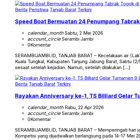
Berita
Peristiwa
Tanjab Barat
Terkini
Speed Boat Bermuatan 24 Penumpang Tabrak 
calendar_month
Sabtu, 2 Mei 2026
account_circle
Serambi Jambi
0
Komentar
SERAMBIJAMBI.ID, TANJAB BARAT – Kecelakaan air (Laka 
Kuala Tungkal, Kabupaten Tanjung Jabung Barat, Sabtu (2/5
sesaat setelah kejadian. Namun, setelah dilakukan […]
Berita
Tanjab Barat
Terkini
Rayakan Anniversary ke-1, TS Billiard Gelar 
calendar_month
Rabu, 22 Apr 2026
account_circle
Serambi Jambi
0
Komentar
SERAMBIJAMBI.ID, TANJAB BARAT – Memperingati hari jadi 
Kompetisi yang dijadwalkan berlangsung pada 14-17 Mei 20