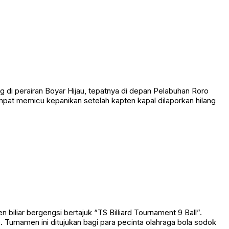
 perairan Boyar Hijau, tepatnya di depan Pelabuhan Roro
empat memicu kepanikan setelah kapten kapal dilaporkan hilang
liar bergengsi bertajuk “TS Billiard Tournament 9 Ball”.
Turnamen ini ditujukan bagi para pecinta olahraga bola sodok