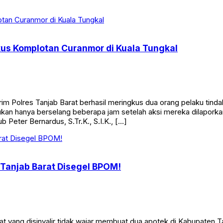
kus Komplotan Curanmor di Kuala Tungkal
Polres Tanjab Barat berhasil meringkus dua orang pelaku tinda
n hanya berselang beberapa jam setelah aksi mereka dilaporkan
 Peter Bernardus, S.Tr.K., S.I.K., […]
 Tanjab Barat Disegel BPOM!
 yang disinyalir tidak wajar membuat dua apotek di Kabupaten T