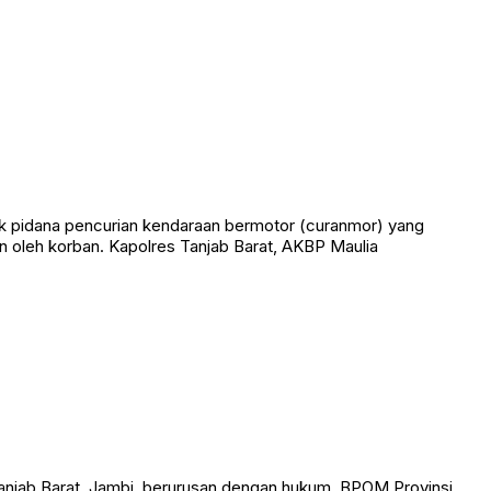
k pidana pencurian kendaraan bermotor (curanmor) yang
 oleh korban. Kapolres Tanjab Barat, AKBP Maulia
anjab Barat, Jambi, berurusan dengan hukum. BPOM Provinsi