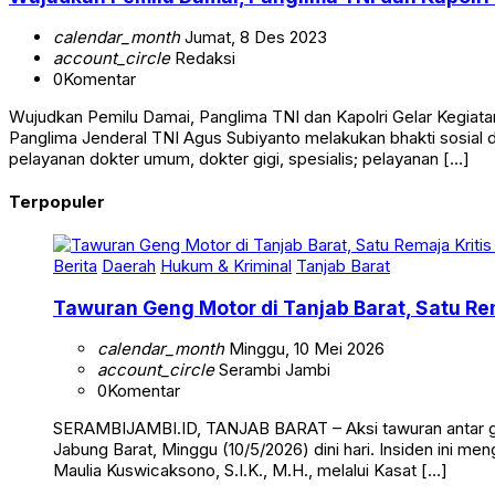
calendar_month
Jumat, 8 Des 2023
account_circle
Redaksi
0
Komentar
Wujudkan Pemilu Damai, Panglima TNI dan Kapolri Gelar Kegiata
Panglima Jenderal TNI Agus Subiyanto melakukan bhakti sosial d
pelayanan dokter umum, dokter gigi, spesialis; pelayanan […]
Terpopuler
Berita
Daerah
Hukum & Kriminal
Tanjab Barat
Tawuran Geng Motor di Tanjab Barat, Satu Rem
calendar_month
Minggu, 10 Mei 2026
account_circle
Serambi Jambi
0
Komentar
SERAMBIJAMBI.ID, TANJAB BARAT – Aksi tawuran antar g
Jabung Barat, Minggu (10/5/2026) dini hari. Insiden ini me
Maulia Kuswicaksono, S.I.K., M.H., melalui Kasat […]