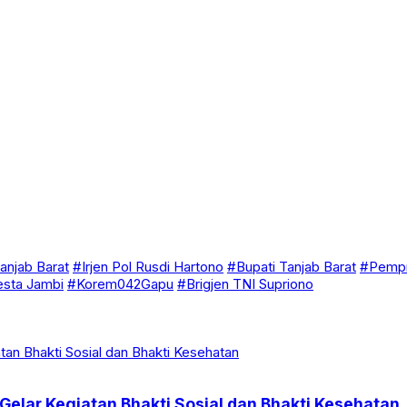
anjab Barat
#Irjen Pol Rusdi Hartono
#Bupati Tanjab Barat
#Pempr
esta Jambi
#Korem042Gapu
#Brigjen TNI Supriono
Gelar Kegiatan Bhakti Sosial dan Bhakti Kesehatan