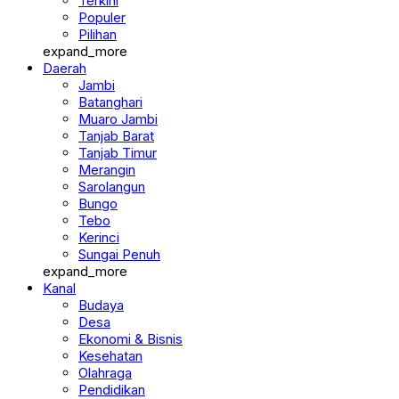
Terkini
Populer
Pilihan
expand_more
Daerah
Jambi
Batanghari
Muaro Jambi
Tanjab Barat
Tanjab Timur
Merangin
Sarolangun
Bungo
Tebo
Kerinci
Sungai Penuh
expand_more
Kanal
Budaya
Desa
Ekonomi & Bisnis
Kesehatan
Olahraga
Pendidikan