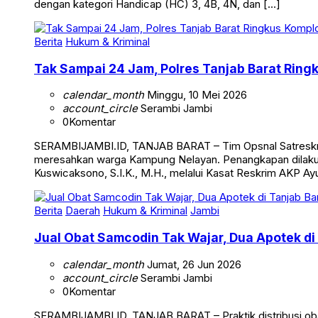
dengan kategori Handicap (HC) 3, 4B, 4N, dan […]
Berita
Hukum & Kriminal
Tak Sampai 24 Jam, Polres Tanjab Barat Ring
calendar_month
Minggu, 10 Mei 2026
account_circle
Serambi Jambi
0
Komentar
SERAMBIJAMBI.ID, TANJAB BARAT – Tim Opsnal Satreskrim 
meresahkan warga Kampung Nelayan. Penangkapan dilakuka
Kuswicaksono, S.I.K., M.H., melalui Kasat Reskrim AKP Ayub
Berita
Daerah
Hukum & Kriminal
Jambi
Jual Obat Samcodin Tak Wajar, Dua Apotek di
calendar_month
Jumat, 26 Jun 2026
account_circle
Serambi Jambi
0
Komentar
SERAMBIJAMBI.ID, TANJAB BARAT – Praktik distribusi obat