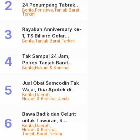
24 Penumpang Tabrak
Berita
Peristiwa
Tanjab Barat
Togok di Kuala Tungkal,
Terkini
Kapten Sempat Hilang
Rayakan Anniversary ke-
1, TS Billiard Gelar
Berita
Tanjab Barat
Terkini
Turnamen 9 Ball
Berhadiah Rp50,8 Juta
Tak Sampai 24 Jam,
Polres Tanjab Barat
Berita
Hukum & Kriminal
Ringkus Komplotan
Curanmor di Kuala
Tungkal
Jual Obat Samcodin Tak
Wajar, Dua Apotek di
Berita
Daerah
Tanjab Barat Disegel
Hukum & Kriminal
Jambi
BPOM!
Bawa Badik dan Celurit
untuk Tawuran, 9
Berita
Daerah
Anggota Geng Motor di
Hukum & Kriminal
Tanjab Barat Diringkus
Tanjab Barat
Terkini