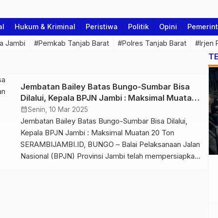
al
Hukum & Kriminal
Peristiwa
Politik
Opini
Pemerin
a Jambi
#Pemkab Tanjab Barat
#Polres Tanjab Barat
#Irjen
T
Jembatan Bailey Batas Bungo-Sumbar Bisa
Dilalui, Kepala BPJN Jambi : Maksimal Muatan
20 Ton
calendar_month
Senin, 10 Mar 2025
Jembatan Bailey Batas Bungo-Sumbar Bisa Dilalui,
Kepala BPJN Jambi : Maksimal Muatan 20 Ton
SERAMBIJAMBI.ID, BUNGO – Balai Pelaksanaan Jalan
Nasional (BPJN) Provinsi Jambi telah mempersiapkan
pemasangan jembatan Bailey di jalan Nasional yang
putus di Kabupaten Bungo tepatnya di jujuhan menuju
Provinsi Sumatera Barat pada Minggu (2/3/2025) lalu.
Setelah dilakukan pengerjaan jalan yang putus karena
[…]