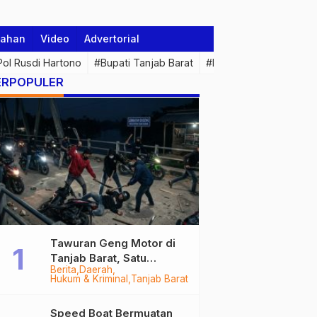
tahan
Video
Advertorial
 Pol Rusdi Hartono
#Bupati Tanjab Barat
#Pemprov Jambi
#Di
ERPOPULER
Tawuran Geng Motor di
Tanjab Barat, Satu
Berita
Daerah
Remaja Kritis Dibacok, 3
Hukum & Kriminal
Tanjab Barat
Pelaku Ditangkap
Speed Boat Bermuatan