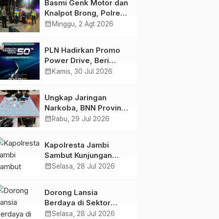
Basmi Genk Motor dan
Semakin Skena
Knalpot Brong, Polres
Tanjab Barat Amankan
calendar_month
Minggu, 2 Agt 2026
Belasan Kendaraan
PLN Hadirkan Promo
Power Drive, Beri
Diskon Tambah Daya
calendar_month
Kamis, 30 Jul 2026
50% di Ajang GIIAS
2026
Ungkap Jaringan
Narkoba, BNN Provinsi
Jambi dan Bea Cukai
calendar_month
Rabu, 29 Jul 2026
Amankan Sembilan
Pelaku beserta 766
Kapolresta Jambi
Butir Ekstasi dan 146
Sambut Kunjungan
Gram Sabu
Ketua dan Pengurus
calendar_month
Selasa, 28 Jul 2026
PWI Kota Jambi
Perkuat Sinergi dan
Dorong Lansia
Kolaborasi
Berdaya di Sektor
Hijau, Pertamina EP
calendar_month
Selasa, 28 Jul 2026