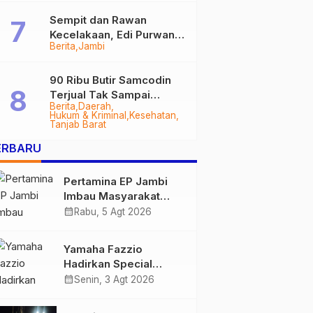
Sempit dan Rawan
Kecelakaan, Edi Purwanto
Berita
Jambi
Targetkan Jalan Lintas
Tungkal-Jambi Mulus di
2028
90 Ribu Butir Samcodin
Terjual Tak Sampai
Berita
Daerah
Setahun, Indra Safari
Hukum & Kriminal
Kesehatan
Desak Audit Menyeluruh
Tanjab Barat
ERBARU
Pertamina EP Jambi
Imbau Masyarakat
Tidak Beraktivitas di
calendar_month
Rabu, 5 Agt 2026
Atas Jalur Pipa Migas
Demi Keselamatan
Yamaha Fazzio
Bersama
Hadirkan Special
Edition Sunset Blue,
calendar_month
Senin, 3 Agt 2026
Tampilkan Nuansa
Retro Summer yang