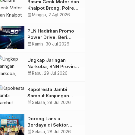
Basmi Genk Motor dan
Semakin Skena
Knalpot Brong, Polres
Tanjab Barat Amankan
calendar_month
Minggu, 2 Agt 2026
Belasan Kendaraan
PLN Hadirkan Promo
Power Drive, Beri
Diskon Tambah Daya
calendar_month
Kamis, 30 Jul 2026
50% di Ajang GIIAS
2026
Ungkap Jaringan
Narkoba, BNN Provinsi
Jambi dan Bea Cukai
calendar_month
Rabu, 29 Jul 2026
Amankan Sembilan
Pelaku beserta 766
Kapolresta Jambi
Butir Ekstasi dan 146
Sambut Kunjungan
Gram Sabu
Ketua dan Pengurus
calendar_month
Selasa, 28 Jul 2026
PWI Kota Jambi
Perkuat Sinergi dan
Dorong Lansia
Kolaborasi
Berdaya di Sektor
Hijau, Pertamina EP
calendar_month
Selasa, 28 Jul 2026