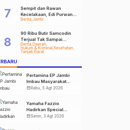
Sempit dan Rawan
Kecelakaan, Edi Purwanto
Berita
Jambi
Targetkan Jalan Lintas
Tungkal-Jambi Mulus di
2028
90 Ribu Butir Samcodin
Terjual Tak Sampai
Berita
Daerah
Setahun, Indra Safari
Hukum & Kriminal
Kesehatan
Desak Audit Menyeluruh
Tanjab Barat
ERBARU
Pertamina EP Jambi
Imbau Masyarakat
Tidak Beraktivitas di
calendar_month
Rabu, 5 Agt 2026
Atas Jalur Pipa Migas
Demi Keselamatan
Yamaha Fazzio
Bersama
Hadirkan Special
Edition Sunset Blue,
calendar_month
Senin, 3 Agt 2026
Tampilkan Nuansa
Retro Summer yang