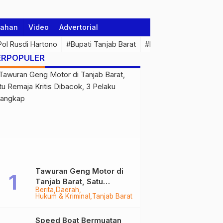
tahan
Video
Advertorial
 Pol Rusdi Hartono
#Bupati Tanjab Barat
#Pemprov Jambi
#Di
ERPOPULER
Tawuran Geng Motor di
Tanjab Barat, Satu
Berita
Daerah
Remaja Kritis Dibacok, 3
Hukum & Kriminal
Tanjab Barat
Pelaku Ditangkap
Speed Boat Bermuatan