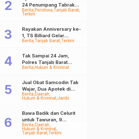
24 Penumpang Tabrak
Berita
Peristiwa
Tanjab Barat
Togok di Kuala Tungkal,
Terkini
Kapten Sempat Hilang
Rayakan Anniversary ke-
1, TS Billiard Gelar
Berita
Tanjab Barat
Terkini
Turnamen 9 Ball
Berhadiah Rp50,8 Juta
Tak Sampai 24 Jam,
Polres Tanjab Barat
Berita
Hukum & Kriminal
Ringkus Komplotan
Curanmor di Kuala
Tungkal
Jual Obat Samcodin Tak
Wajar, Dua Apotek di
Berita
Daerah
Tanjab Barat Disegel
Hukum & Kriminal
Jambi
BPOM!
Bawa Badik dan Celurit
untuk Tawuran, 9
Berita
Daerah
Anggota Geng Motor di
Hukum & Kriminal
Tanjab Barat Diringkus
Tanjab Barat
Terkini