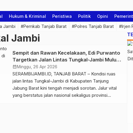
al
Hukum & Kriminal
Peristiwa
Politik
Opini
Pemerin
a Jambi
#Pemkab Tanjab Barat
#Polres Tanjab Barat
#Irjen
T
kal Jambi
Sempit dan Rawan Kecelakaan, Edi Purwanto
Targetkan Jalan Lintas Tungkal-Jambi Mulus
di 2028
calendar_month
Minggu, 26 Apr 2026
SERAMBIJAMBI.ID, TANJAB BARAT – Kondisi ruas
jalan lintas Tungkal-Jambi di Kabupaten Tanjung
Jabung Barat kini tengah menjadi sorotan. Jalur vital
yang berstatus jalan nasional sekaligus provinsi
tersebut dinilai terlalu sempit, sehingga kerap memicu
kecelakaan lalu lintas bagi pengguna jalan. Pantauan di
lapangan menunjukkan bahwa lebar jalan saat ini tidak
ideal bagi kendaraan besar yang melintas. […]