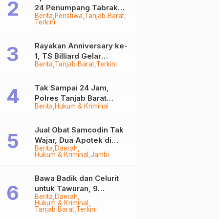
24 Penumpang Tabrak
Berita
Peristiwa
Tanjab Barat
Togok di Kuala Tungkal,
Terkini
Kapten Sempat Hilang
Rayakan Anniversary ke-
1, TS Billiard Gelar
Berita
Tanjab Barat
Terkini
Turnamen 9 Ball
Berhadiah Rp50,8 Juta
Tak Sampai 24 Jam,
Polres Tanjab Barat
Berita
Hukum & Kriminal
Ringkus Komplotan
Curanmor di Kuala
Tungkal
Jual Obat Samcodin Tak
Wajar, Dua Apotek di
Berita
Daerah
Tanjab Barat Disegel
Hukum & Kriminal
Jambi
BPOM!
Bawa Badik dan Celurit
untuk Tawuran, 9
Berita
Daerah
Anggota Geng Motor di
Hukum & Kriminal
Tanjab Barat Diringkus
Tanjab Barat
Terkini