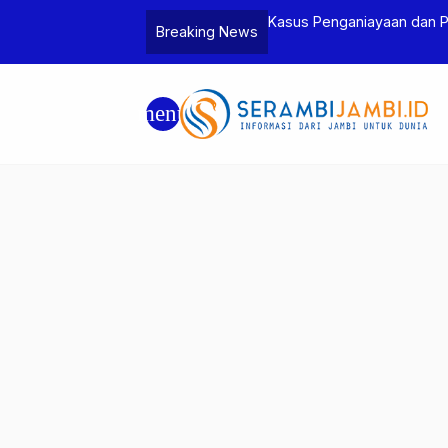
Jambi dan Bea Cukai Amankan Sembilan
Kasus Penganiayaan dan 
Breaking News
6 Gram Sabu
Tersangka
menu