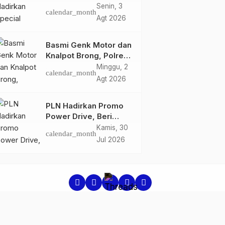
Edition Sunset Blue,
Senin, 3
calendar_month
Tampilkan Nuansa
Agt 2026
Retro Summer yang
Semakin Skena
Basmi Genk Motor dan
Knalpot Brong, Polres
Tanjab Barat Amankan
Minggu, 2
calendar_month
Belasan Kendaraan
Agt 2026
PLN Hadirkan Promo
Power Drive, Beri
Diskon Tambah Daya
Kamis, 30
calendar_month
50% di Ajang GIIAS
Jul 2026
2026