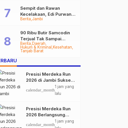
Sempit dan Rawan
Kecelakaan, Edi Purwanto
Berita
Jambi
Targetkan Jalan Lintas
Tungkal-Jambi Mulus di
2028
90 Ribu Butir Samcodin
Terjual Tak Sampai
Berita
Daerah
Setahun, Indra Safari
Hukum & Kriminal
Kesehatan
Desak Audit Menyeluruh
Tanjab Barat
ERBARU
Presisi Merdeka Run
2026 di Jambi Sukses
Digelar, Ribuan
1 jam yang
calendar_month
Peserta Ramaikan
lalu
Event Nasional
Presisi Merdeka Run
2026 Berlangsung
Lancar, Kapolda Jambi
1 jam yang
calendar_month
Ucapkan Terimakasih