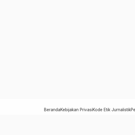
Beranda
Kebijakan Privasi
Kode Etik Jurnalistik
P