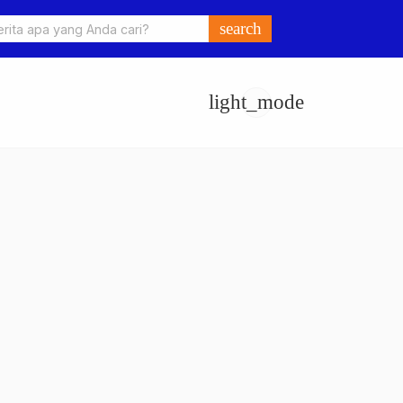
o Ungkap Kasus Pengeroyokan dan Penganiayaan, Dua Pelaku
search
an di Sumay Ditahan
light_mode