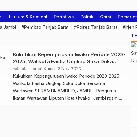
al
Hukum & Kriminal
Peristiwa
Politik
Opini
Pemerin
a Jambi
#Pemkab Tanjab Barat
#Polres Tanjab Barat
#Irjen
T
Kukuhkan Kepengurusan Iwako Periode 2023-
2025, Walikota Fasha Ungkap Suka Duka
Bersama Wartawan
calendar_month
Kamis, 2 Nov 2023
Kukuhkan Kepengurusan Iwako Periode 2023-2025,
Walikota Fasha Ungkap Suka Duka Bersama
Wartawan SERAMBIJAMBI.ID, JAMBI – Pengurus
Ikatan Wartawan Liputan Kota (Iwako) Jambi resmi
dikukuhkan, Kamis pagi (2/11), di Aula BKPSDMD Kota
Jambi. Pengukuhan dilakukan oleh Wali Kota Jambi,
Syarif Fasha. Wali Kota Jambi, Syarif Fasha dalam
arahannya menyambut baik kehadiran Iwako Jambi.
“Iwako sudah mendampingi […]