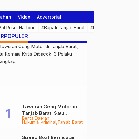
tahan
Video
Advertorial
 Pol Rusdi Hartono
#Bupati Tanjab Barat
#Pemprov Jambi
#Di
ERPOPULER
Tawuran Geng Motor di
Tanjab Barat, Satu
Berita
Daerah
Remaja Kritis Dibacok, 3
Hukum & Kriminal
Tanjab Barat
Pelaku Ditangkap
Speed Boat Bermuatan