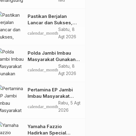
lalu
dan Apresiasi
Dukungan Masyarakat
Pastikan Berjalan
Lancar dan Sukses,
Polda Jambi Siapkan
Sabtu, 8
calendar_month
Pengamanan Berlapis
Agt 2026
untuk 8.750 Pelari,
1.848 Personel Kawal
Polda Jambi Imbau
Presisi Merdeka Run
Masyarakat Gunakan
Jalur Alternatif Selama
Sabtu, 8
calendar_month
Pelaksanaan Presisi
Agt 2026
Merdeka Run 2026
Pertamina EP Jambi
Imbau Masyarakat
Tidak Beraktivitas di
Rabu, 5 Agt
calendar_month
Atas Jalur Pipa Migas
2026
Demi Keselamatan
Bersama
Yamaha Fazzio
Hadirkan Special