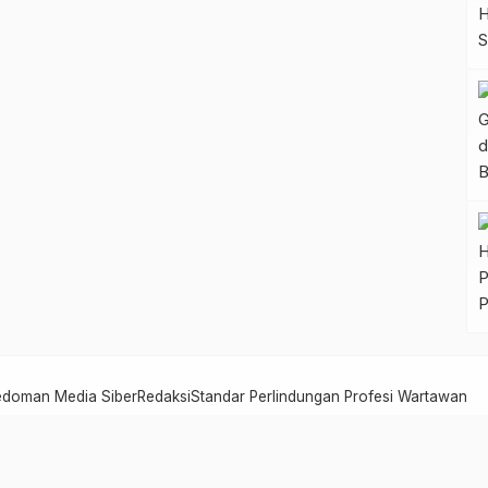
edoman Media Siber
Redaksi
Standar Perlindungan Profesi Wartawan
Serambi Jambi - Informasi dari Jambi untuk Dunia