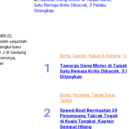
BI.ID,
 oleh sejumlah
sangka baru
r J di Gedung
Berita
Daerah
Hukum & Kriminal
Tan
persnya,
an
Tawuran Geng Motor di Tanjab 
Satu Remaja Kritis Dibacok, 3 
Ditangkap
Berita
Peristiwa
Tanjab Barat
Terkini
Speed Boat Bermuatan 24
Penumpang Tabrak Togok
di Kuala Tungkal, Kapten
Sempat Hilang