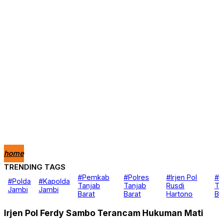
home
TRENDING TAGS
Nasional
#Pemkab
#Polres
#Irjen Pol
#
#Polda
#Kapolda
Berita
Tanjab
Tanjab
Rusdi
T
Jambi
Jambi
Daerah
Barat
Barat
Hartono
B
Kanal
Hukum & Kriminal
Irjen Pol Ferdy Sambo Terancam Hukuman Mati
Peristiwa