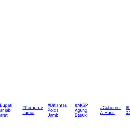
Bupati
#Ditlantas
#AKBP
#Pemprov
#Gubernur
#
anjab
Polda
Agung
Jambi
Al Haris
0
arat
Jambi
Basuki