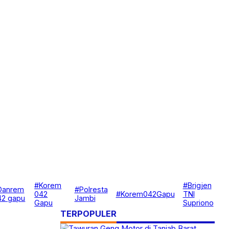
#Korem
#Brigjen
Danrem
#Polresta
042
#Korem042Gapu
TNI
42 gapu
Jambi
Gapu
Supriono
TERPOPULER