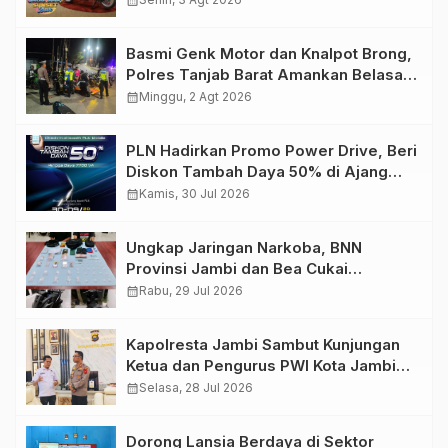
calendar_month
Basmi Genk Motor dan Knalpot Brong,
Polres Tanjab Barat Amankan Belasan
Kendaraan
calendar_month
Minggu, 2 Agt 2026
PLN Hadirkan Promo Power Drive, Beri
Diskon Tambah Daya 50% di Ajang
GIIAS 2026
calendar_month
Kamis, 30 Jul 2026
Ungkap Jaringan Narkoba, BNN
Provinsi Jambi dan Bea Cukai
Amankan Sembilan Pelaku beserta
calendar_month
Rabu, 29 Jul 2026
766 Butir Ekstasi dan 146 Gram Sabu
Kapolresta Jambi Sambut Kunjungan
Ketua dan Pengurus PWI Kota Jambi
Perkuat Sinergi dan Kolaborasi
calendar_month
Selasa, 28 Jul 2026
Dorong Lansia Berdaya di Sektor