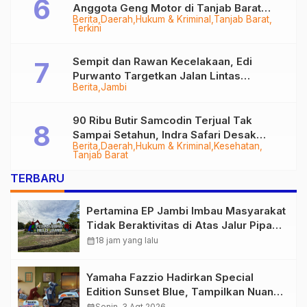
Anggota Geng Motor di Tanjab Barat
Berita
Daerah
Hukum & Kriminal
Tanjab Barat
Diringkus
Terkini
Sempit dan Rawan Kecelakaan, Edi
Purwanto Targetkan Jalan Lintas
Berita
Jambi
Tungkal-Jambi Mulus di 2028
90 Ribu Butir Samcodin Terjual Tak
Sampai Setahun, Indra Safari Desak
Berita
Daerah
Hukum & Kriminal
Kesehatan
Audit Menyeluruh
Tanjab Barat
TERBARU
Pertamina EP Jambi Imbau Masyarakat
Tidak Beraktivitas di Atas Jalur Pipa
Migas Demi Keselamatan Bersama
calendar_month
18 jam yang lalu
Yamaha Fazzio Hadirkan Special
Edition Sunset Blue, Tampilkan Nuansa
Retro Summer yang Semakin Skena
Senin, 3 Agt 2026