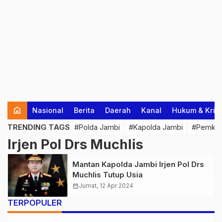
home
Nasional
Berita
Daerah
Kanal
Hukum & Krim
TRENDING TAGS
#Polda Jambi
#Kapolda Jambi
#Pemkab
Irjen Pol Drs Muchlis
Mantan Kapolda Jambi Irjen Pol Drs
Muchlis Tutup Usia
calendar_month
Jumat, 12 Apr 2024
TERPOPULER