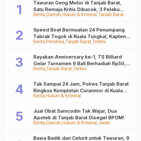
Tawuran Geng Motor di Tanjab Barat,
Satu Remaja Kritis Dibacok, 3 Pelaku
Berita
Daerah
Hukum & Kriminal
Tanjab Barat
Ditangkap
Speed Boat Bermuatan 24 Penumpang
Tabrak Togok di Kuala Tungkal, Kapten
Berita
Peristiwa
Tanjab Barat
Terkini
Sempat Hilang
Rayakan Anniversary ke-1, TS Billiard
Gelar Turnamen 9 Ball Berhadiah Rp50,8
Berita
Tanjab Barat
Terkini
Juta
Tak Sampai 24 Jam, Polres Tanjab Barat
Ringkus Komplotan Curanmor di Kuala
Berita
Hukum & Kriminal
Tungkal
Jual Obat Samcodin Tak Wajar, Dua
Apotek di Tanjab Barat Disegel BPOM!
Berita
Daerah
Hukum & Kriminal
Jambi
Bawa Badik dan Celurit untuk Tawuran, 9