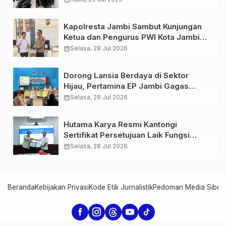
766 Butir Ekstasi dan 146 Gram Sabu
Kapolresta Jambi Sambut Kunjungan
Ketua dan Pengurus PWI Kota Jambi
Perkuat Sinergi dan Kolaborasi
calendar_month
Selasa, 28 Jul 2026
Dorong Lansia Berdaya di Sektor
Hijau, Pertamina EP Jambi Gagas
Lansiapreneur Batik Eco-Print
calendar_month
Selasa, 28 Jul 2026
Hutama Karya Resmi Kantongi
Sertifikat Persetujuan Laik Fungsi
Struktur Jembatan Musi V Tol
calendar_month
Selasa, 28 Jul 2026
Palembang–Betung
Beranda
Kebijakan Privasi
Kode Etik Jurnalistik
Pedoman Media Siber