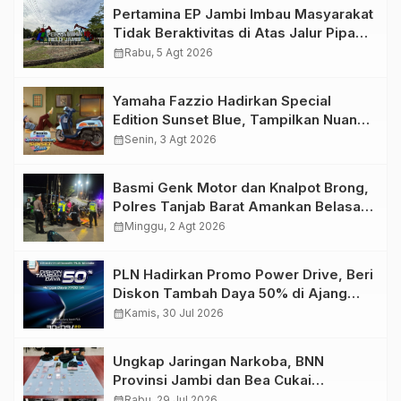
Pertamina EP Jambi Imbau Masyarakat
Tidak Beraktivitas di Atas Jalur Pipa
Migas Demi Keselamatan Bersama
calendar_month
Rabu, 5 Agt 2026
Yamaha Fazzio Hadirkan Special
Edition Sunset Blue, Tampilkan Nuansa
Retro Summer yang Semakin Skena
calendar_month
Senin, 3 Agt 2026
Basmi Genk Motor dan Knalpot Brong,
Polres Tanjab Barat Amankan Belasan
Kendaraan
calendar_month
Minggu, 2 Agt 2026
PLN Hadirkan Promo Power Drive, Beri
Diskon Tambah Daya 50% di Ajang
GIIAS 2026
calendar_month
Kamis, 30 Jul 2026
Ungkap Jaringan Narkoba, BNN
Provinsi Jambi dan Bea Cukai
Amankan Sembilan Pelaku beserta
calendar_month
Rabu, 29 Jul 2026