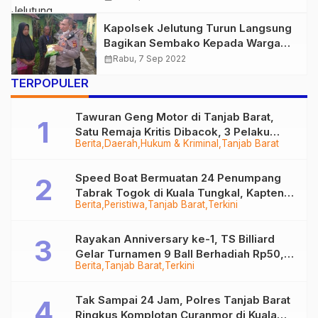
Kapolsek Jelutung Turun Langsung
Bagikan Sembako Kepada Warga
Terdampak Inflasi Kenaikan BBM
calendar_month
Rabu, 7 Sep 2022
TERPOPULER
Tawuran Geng Motor di Tanjab Barat,
Satu Remaja Kritis Dibacok, 3 Pelaku
Berita
Daerah
Hukum & Kriminal
Tanjab Barat
Ditangkap
Speed Boat Bermuatan 24 Penumpang
Tabrak Togok di Kuala Tungkal, Kapten
Berita
Peristiwa
Tanjab Barat
Terkini
Sempat Hilang
Rayakan Anniversary ke-1, TS Billiard
Gelar Turnamen 9 Ball Berhadiah Rp50,8
Berita
Tanjab Barat
Terkini
Juta
Tak Sampai 24 Jam, Polres Tanjab Barat
Ringkus Komplotan Curanmor di Kuala