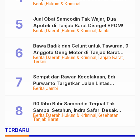
Berita
Hukum & Kriminal
Tungkal
Jual Obat Samcodin Tak Wajar, Dua
Apotek di Tanjab Barat Disegel BPOM!
Berita
Daerah
Hukum & Kriminal
Jambi
Bawa Badik dan Celurit untuk Tawuran, 9
Anggota Geng Motor di Tanjab Barat
Berita
Daerah
Hukum & Kriminal
Tanjab Barat
Diringkus
Terkini
Sempit dan Rawan Kecelakaan, Edi
Purwanto Targetkan Jalan Lintas
Berita
Jambi
Tungkal-Jambi Mulus di 2028
90 Ribu Butir Samcodin Terjual Tak
Sampai Setahun, Indra Safari Desak
Berita
Daerah
Hukum & Kriminal
Kesehatan
Audit Menyeluruh
Tanjab Barat
TERBARU