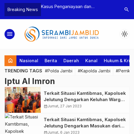
n Narkoba, BNN
Kasus Penganiayaan dan
Polres T
search
Breaking News
dan Bea Cukai
Pengancaman Ketua BPD, Polres
Pengeroy
an Pelaku beserta
Tebo Tetapkan Dua Tersangka
Dua Pela
si dan 146 Gram
Ditahan
menu
light_mode
home
Nasional
Berita
Daerah
Kanal
Hukum & Krim
TRENDING TAGS
#Polda Jambi
#Kapolda Jambi
#Pemkab
Iptu Al Imron
Terkait Situasi Kamtibmas, Kapolsek
Jelutung Dengarkan Keluhan Warga
pada Jum’at Curhat
calendar_month
Jumat, 27 Jan 2023
Terkait Situasi Kamtibmas, Kapolsek
Jelutung Dengarkan Masukan dari
Masyarakat pada Jum’at Curhat
calendar_month
Jumat, 6 Jan 2023