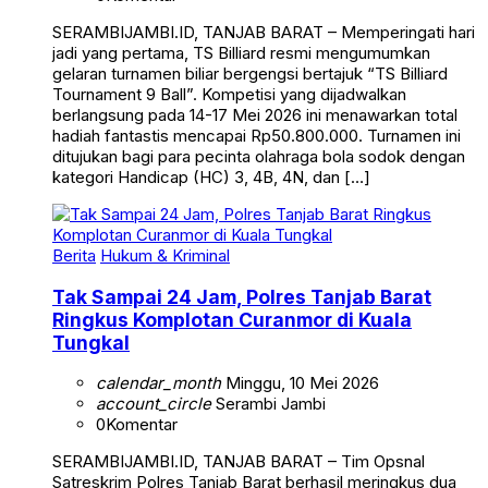
SERAMBIJAMBI.ID, TANJAB BARAT – Memperingati hari
jadi yang pertama, TS Billiard resmi mengumumkan
gelaran turnamen biliar bergengsi bertajuk “TS Billiard
Tournament 9 Ball”. Kompetisi yang dijadwalkan
berlangsung pada 14-17 Mei 2026 ini menawarkan total
hadiah fantastis mencapai Rp50.800.000. Turnamen ini
ditujukan bagi para pecinta olahraga bola sodok dengan
kategori Handicap (HC) 3, 4B, 4N, dan […]
Berita
Hukum & Kriminal
Tak Sampai 24 Jam, Polres Tanjab Barat
Ringkus Komplotan Curanmor di Kuala
Tungkal
calendar_month
Minggu, 10 Mei 2026
account_circle
Serambi Jambi
0
Komentar
SERAMBIJAMBI.ID, TANJAB BARAT – Tim Opsnal
Satreskrim Polres Tanjab Barat berhasil meringkus dua