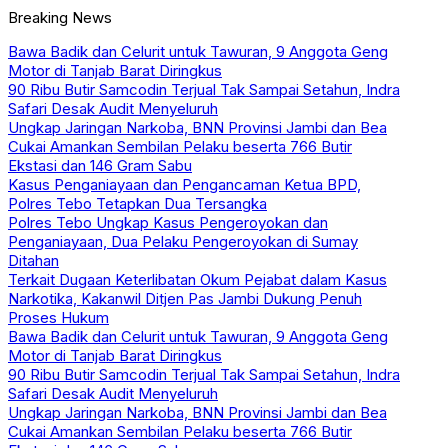
Breaking News
Bawa Badik dan Celurit untuk Tawuran, 9 Anggota Geng
Motor di Tanjab Barat Diringkus
90 Ribu Butir Samcodin Terjual Tak Sampai Setahun, Indra
Safari Desak Audit Menyeluruh
Ungkap Jaringan Narkoba, BNN Provinsi Jambi dan Bea
Cukai Amankan Sembilan Pelaku beserta 766 Butir
Ekstasi dan 146 Gram Sabu
Kasus Penganiayaan dan Pengancaman Ketua BPD,
Polres Tebo Tetapkan Dua Tersangka
Polres Tebo Ungkap Kasus Pengeroyokan dan
Penganiayaan, Dua Pelaku Pengeroyokan di Sumay
Ditahan
Terkait Dugaan Keterlibatan Okum Pejabat dalam Kasus
Narkotika, Kakanwil Ditjen Pas Jambi Dukung Penuh
Proses Hukum
Bawa Badik dan Celurit untuk Tawuran, 9 Anggota Geng
Motor di Tanjab Barat Diringkus
90 Ribu Butir Samcodin Terjual Tak Sampai Setahun, Indra
Safari Desak Audit Menyeluruh
Ungkap Jaringan Narkoba, BNN Provinsi Jambi dan Bea
Cukai Amankan Sembilan Pelaku beserta 766 Butir