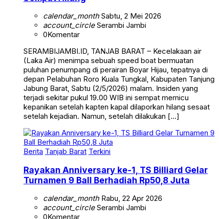
calendar_month
Sabtu, 2 Mei 2026
account_circle
Serambi Jambi
0
Komentar
SERAMBIJAMBI.ID, TANJAB BARAT – Kecelakaan air
(Laka Air) menimpa sebuah speed boat bermuatan
puluhan penumpang di perairan Boyar Hijau, tepatnya di
depan Pelabuhan Roro Kuala Tungkal, Kabupaten Tanjung
Jabung Barat, Sabtu (2/5/2026) malam. Insiden yang
terjadi sekitar pukul 19.00 WIB ini sempat memicu
kepanikan setelah kapten kapal dilaporkan hilang sesaat
setelah kejadian. Namun, setelah dilakukan […]
Berita
Tanjab Barat
Terkini
Rayakan Anniversary ke-1, TS Billiard Gelar
Turnamen 9 Ball Berhadiah Rp50,8 Juta
calendar_month
Rabu, 22 Apr 2026
account_circle
Serambi Jambi
0
Komentar