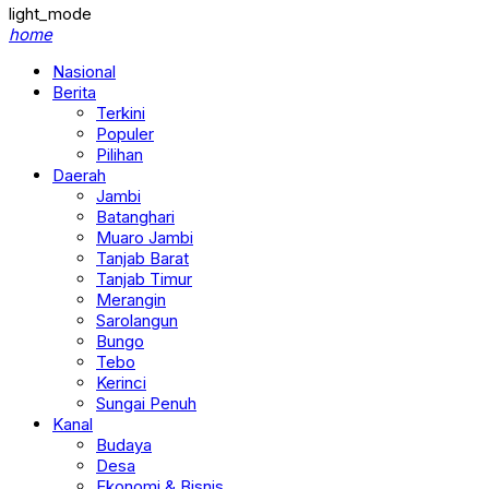
light_mode
home
Nasional
Berita
Terkini
Populer
Pilihan
Daerah
Jambi
Batanghari
Muaro Jambi
Tanjab Barat
Tanjab Timur
Merangin
Sarolangun
Bungo
Tebo
Kerinci
Sungai Penuh
Kanal
Budaya
Desa
Ekonomi & Bisnis