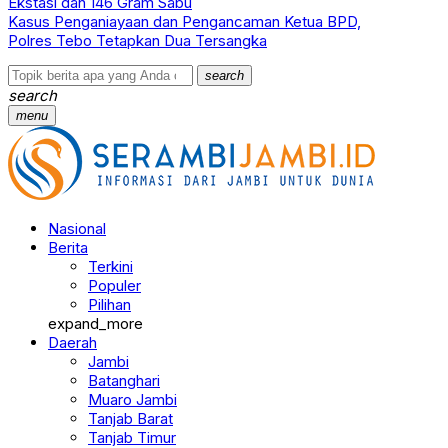
Ekstasi dan 146 Gram Sabu
Kasus Penganiayaan dan Pengancaman Ketua BPD,
Polres Tebo Tetapkan Dua Tersangka
search
search
menu
Nasional
Berita
Terkini
Populer
Pilihan
expand_more
Daerah
Jambi
Batanghari
Muaro Jambi
Tanjab Barat
Tanjab Timur