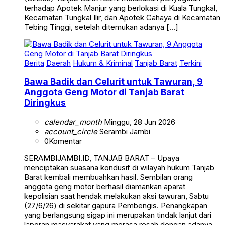
terhadap Apotek Manjur yang berlokasi di Kuala Tungkal,
Kecamatan Tungkal Ilir, dan Apotek Cahaya di Kecamatan
Tebing Tinggi, setelah ditemukan adanya […]
Berita
Daerah
Hukum & Kriminal
Tanjab Barat
Terkini
Bawa Badik dan Celurit untuk Tawuran, 9
Anggota Geng Motor di Tanjab Barat
Diringkus
calendar_month
Minggu, 28 Jun 2026
account_circle
Serambi Jambi
0
Komentar
SERAMBIJAMBI.ID, TANJAB BARAT – Upaya
menciptakan suasana kondusif di wilayah hukum Tanjab
Barat kembali membuahkan hasil. Sembilan orang
anggota geng motor berhasil diamankan aparat
kepolisian saat hendak melakukan aksi tawuran, Sabtu
(27/6/26) di sekitar gapura Pembengis. Penangkapan
yang berlangsung sigap ini merupakan tindak lanjut dari
laporan masyarakat yang merasa resah dengan adanya