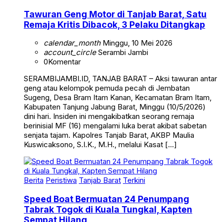
Tawuran Geng Motor di Tanjab Barat, Satu
Remaja Kritis Dibacok, 3 Pelaku Ditangkap
calendar_month
Minggu, 10 Mei 2026
account_circle
Serambi Jambi
0
Komentar
SERAMBIJAMBI.ID, TANJAB BARAT – Aksi tawuran antar
geng atau kelompok pemuda pecah di Jembatan
Sugeng, Desa Bram Itam Kanan, Kecamatan Bram Itam,
Kabupaten Tanjung Jabung Barat, Minggu (10/5/2026)
dini hari. Insiden ini mengakibatkan seorang remaja
berinisial MF (16) mengalami luka berat akibat sabetan
senjata tajam. Kapolres Tanjab Barat, AKBP Maulia
Kuswicaksono, S.I.K., M.H., melalui Kasat […]
Berita
Peristiwa
Tanjab Barat
Terkini
Speed Boat Bermuatan 24 Penumpang
Tabrak Togok di Kuala Tungkal, Kapten
Sempat Hilang