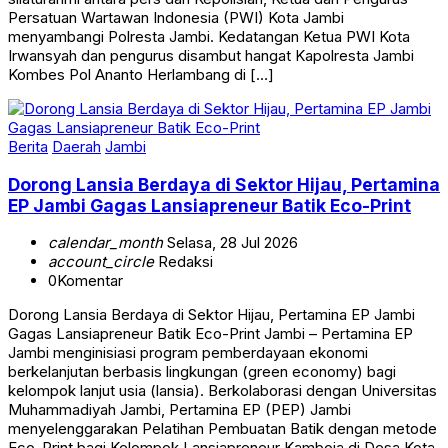
Persatuan Wartawan Indonesia (PWI) Kota Jambi
menyambangi Polresta Jambi. Kedatangan Ketua PWI Kota
Irwansyah dan pengurus disambut hangat Kapolresta Jambi
Kombes Pol Ananto Herlambang di […]
Berita
Daerah
Jambi
Dorong Lansia Berdaya di Sektor Hijau, Pertamina
EP Jambi Gagas Lansiapreneur Batik Eco-Print
calendar_month
Selasa, 28 Jul 2026
account_circle
Redaksi
0
Komentar
Dorong Lansia Berdaya di Sektor Hijau, Pertamina EP Jambi
Gagas Lansiapreneur Batik Eco-Print Jambi – Pertamina EP
Jambi menginisiasi program pemberdayaan ekonomi
berkelanjutan berbasis lingkungan (green economy) bagi
kelompok lanjut usia (lansia). Berkolaborasi dengan Universitas
Muhammadiyah Jambi, Pertamina EP (PEP) Jambi
menyelenggarakan Pelatihan Pembuatan Batik dengan metode
Eco-Print bagi Kelompok Lansiapreneur Kamboja di Desa Kota