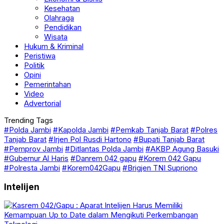
Kesehatan
Olahraga
Pendidikan
Wisata
Hukum & Kriminal
Peristiwa
Politik
Opini
Pemerintahan
Video
Advertorial
Trending Tags
#Polda Jambi
#Kapolda Jambi
#Pemkab Tanjab Barat
#Polres
Tanjab Barat
#Irjen Pol Rusdi Hartono
#Bupati Tanjab Barat
#Pemprov Jambi
#Ditlantas Polda Jambi
#AKBP Agung Basuki
#Gubernur Al Haris
#Danrem 042 gapu
#Korem 042 Gapu
#Polresta Jambi
#Korem042Gapu
#Brigjen TNI Supriono
Intelijen