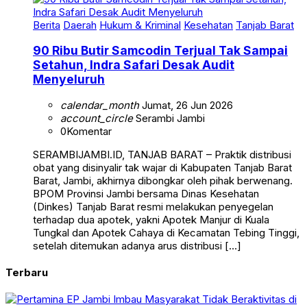
Berita
Daerah
Hukum & Kriminal
Kesehatan
Tanjab Barat
90 Ribu Butir Samcodin Terjual Tak Sampai
Setahun, Indra Safari Desak Audit
Menyeluruh
calendar_month
Jumat, 26 Jun 2026
account_circle
Serambi Jambi
0
Komentar
SERAMBIJAMBI.ID, TANJAB BARAT – Praktik distribusi
obat yang disinyalir tak wajar di Kabupaten Tanjab Barat
Barat, Jambi, akhirnya dibongkar oleh pihak berwenang.
BPOM Provinsi Jambi bersama Dinas Kesehatan
(Dinkes) Tanjab Barat resmi melakukan penyegelan
terhadap dua apotek, yakni Apotek Manjur di Kuala
Tungkal dan Apotek Cahaya di Kecamatan Tebing Tinggi,
setelah ditemukan adanya arus distribusi […]
Terbaru