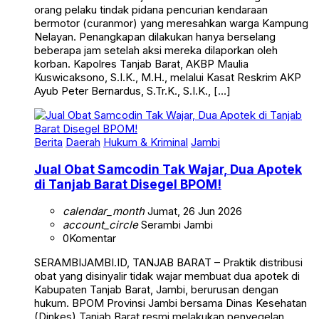
orang pelaku tindak pidana pencurian kendaraan
bermotor (curanmor) yang meresahkan warga Kampung
Nelayan. Penangkapan dilakukan hanya berselang
beberapa jam setelah aksi mereka dilaporkan oleh
korban. Kapolres Tanjab Barat, AKBP Maulia
Kuswicaksono, S.I.K., M.H., melalui Kasat Reskrim AKP
Ayub Peter Bernardus, S.Tr.K., S.I.K., […]
Berita
Daerah
Hukum & Kriminal
Jambi
Jual Obat Samcodin Tak Wajar, Dua Apotek
di Tanjab Barat Disegel BPOM!
calendar_month
Jumat, 26 Jun 2026
account_circle
Serambi Jambi
0
Komentar
SERAMBIJAMBI.ID, TANJAB BARAT – Praktik distribusi
obat yang disinyalir tidak wajar membuat dua apotek di
Kabupaten Tanjab Barat, Jambi, berurusan dengan
hukum. BPOM Provinsi Jambi bersama Dinas Kesehatan
(Dinkes) Tanjab Barat resmi melakukan penyegelan