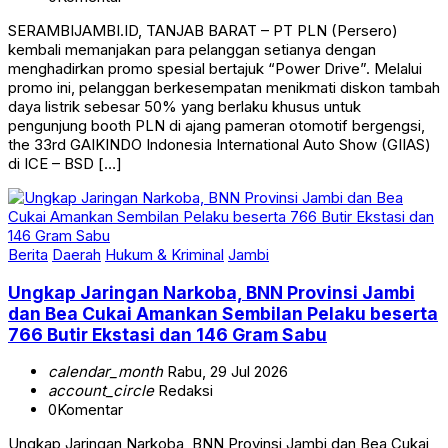
SERAMBIJAMBI.ID, TANJAB BARAT – PT PLN (Persero)
kembali memanjakan para pelanggan setianya dengan
menghadirkan promo spesial bertajuk “Power Drive”. Melalui
promo ini, pelanggan berkesempatan menikmati diskon tambah
daya listrik sebesar 50% yang berlaku khusus untuk
pengunjung booth PLN di ajang pameran otomotif bergengsi,
the 33rd GAIKINDO Indonesia International Auto Show (GIIAS)
di ICE – BSD […]
Berita
Daerah
Hukum & Kriminal
Jambi
Ungkap Jaringan Narkoba, BNN Provinsi Jambi
dan Bea Cukai Amankan Sembilan Pelaku beserta
766 Butir Ekstasi dan 146 Gram Sabu
calendar_month
Rabu, 29 Jul 2026
account_circle
Redaksi
0
Komentar
Ungkap Jaringan Narkoba, BNN Provinsi Jambi dan Bea Cukai