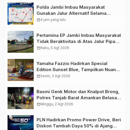
Polda Jambi Imbau Masyarakat
Gunakan Jalur Alternatif Selama
Pelaksanaan Presisi Merdeka Run
calendar_month
4 jam yang lalu
2026
Pertamina EP Jambi Imbau Masyarakat
Tidak Beraktivitas di Atas Jalur Pipa
Migas Demi Keselamatan Bersama
calendar_month
Rabu, 5 Agt 2026
Yamaha Fazzio Hadirkan Special
Edition Sunset Blue, Tampilkan Nuansa
Retro Summer yang Semakin Skena
calendar_month
Senin, 3 Agt 2026
Basmi Genk Motor dan Knalpot Brong,
Polres Tanjab Barat Amankan Belasan
Kendaraan
calendar_month
Minggu, 2 Agt 2026
PLN Hadirkan Promo Power Drive, Beri
Diskon Tambah Daya 50% di Ajang