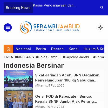
n Narkoba, BNN
Kasus Penganiayaan dan
Polres T
search
Breaking News
dan Bea Cukai
Pengancaman Ketua BPD, Polres
Pengeroy
an Pelaku beserta
Tebo Tetapkan Dua Tersangka
Dua Pela
si dan 146 Gram
Ditahan
menu
light_mode
home
Nasional
Berita
Daerah
Kanal
Hukum & Krim
TRENDING TAGS
#Polda Jambi
#Kapolda Jambi
#Pemkab
Indonesia Bersinar
Sikat Jaringan Aceh, BNN Gagalkan
Penyelundupan 160 Kg Sabu dan
200 Kg Ganja
calendar_month
Kamis, 5 Feb 2026
Gelar FGD di Kabupaten Bungo,
Kepala BNNP Jambi Ajak Perang
Melawan Narkoba (War On Drugs)
calendar_month
Rabu, 10 Mei 2023