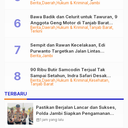
Berita
Daerah
Hukum & Kriminal
Jambi
Bawa Badik dan Celurit untuk Tawuran, 9
Anggota Geng Motor di Tanjab Barat
Berita
Daerah
Hukum & Kriminal
Tanjab Barat
Diringkus
Terkini
Sempit dan Rawan Kecelakaan, Edi
Purwanto Targetkan Jalan Lintas
Berita
Jambi
Tungkal-Jambi Mulus di 2028
90 Ribu Butir Samcodin Terjual Tak
Sampai Setahun, Indra Safari Desak
Berita
Daerah
Hukum & Kriminal
Kesehatan
Audit Menyeluruh
Tanjab Barat
TERBARU
Pastikan Berjalan Lancar dan Sukses,
Polda Jambi Siapkan Pengamanan
Berlapis untuk 8.750 Pelari, 1.848
calendar_month
1 jam yang lalu
Personel Kawal Presisi Merdeka Run