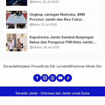
GIIAS 2026
calendar_month
Kamis, 30 Jul 2026
Ungkap Jaringan Narkoba, BNN
Provinsi Jambi dan Bea Cukai
Amankan Sembilan Pelaku beserta
calendar_month
Rabu, 29 Jul 2026
766 Butir Ekstasi dan 146 Gram Sabu
Kapolresta Jambi Sambut Kunjungan
Ketua dan Pengurus PWI Kota Jambi
Perkuat Sinergi dan Kolaborasi
calendar_month
Selasa, 28 Jul 2026
Beranda
Kebijakan Privasi
Kode Etik Jurnalistik
Pedoman Media Siber
Serambi Jambi - Informasi dari Jambi untuk Dunia
Copyright Serambi Jambi