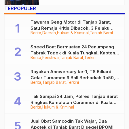
Wujudkan Indonesia Bersinar
TERPOPULER
Tawuran Geng Motor di Tanjab Barat,
Satu Remaja Kritis Dibacok, 3 Pelaku
Berita
Daerah
Hukum & Kriminal
Tanjab Barat
Ditangkap
Speed Boat Bermuatan 24 Penumpang
Tabrak Togok di Kuala Tungkal, Kapten
Berita
Peristiwa
Tanjab Barat
Terkini
Sempat Hilang
Rayakan Anniversary ke-1, TS Billiard
Gelar Turnamen 9 Ball Berhadiah Rp50,8
Berita
Tanjab Barat
Terkini
Juta
Tak Sampai 24 Jam, Polres Tanjab Barat
Ringkus Komplotan Curanmor di Kuala
Berita
Hukum & Kriminal
Tungkal
Jual Obat Samcodin Tak Wajar, Dua
Apotek di Tanjab Barat Disegel BPOM!