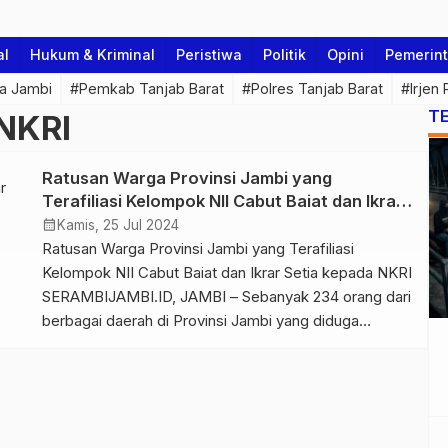
al
Hukum & Kriminal
Peristiwa
Politik
Opini
Pemerin
a Jambi
#Pemkab Tanjab Barat
#Polres Tanjab Barat
#Irjen
T
 NKRI
Ratusan Warga Provinsi Jambi yang
Terafiliasi Kelompok NII Cabut Baiat dan Ikrar
Setia kepada NKRI
calendar_month
Kamis, 25 Jul 2024
Ratusan Warga Provinsi Jambi yang Terafiliasi
Kelompok NII Cabut Baiat dan Ikrar Setia kepada NKRI
SERAMBIJAMBI.ID, JAMBI – Sebanyak 234 orang dari
berbagai daerah di Provinsi Jambi yang diduga
terafiliasi dengan kelompok Negara Islam Indonesia
(NII) melakukan Cabut Baiat dan Ikrar Setia kepada
NKRI. Ikrar massal yang digelar di lapangan Polda
Jambi pada Kamis (25/7/24) […]