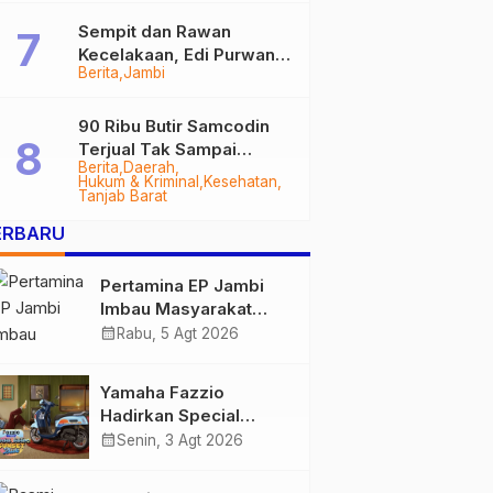
Sempit dan Rawan
Kecelakaan, Edi Purwanto
Berita
Jambi
Targetkan Jalan Lintas
Tungkal-Jambi Mulus di
2028
90 Ribu Butir Samcodin
Terjual Tak Sampai
Berita
Daerah
Setahun, Indra Safari
Hukum & Kriminal
Kesehatan
Desak Audit Menyeluruh
Tanjab Barat
ERBARU
Pertamina EP Jambi
Imbau Masyarakat
Tidak Beraktivitas di
calendar_month
Rabu, 5 Agt 2026
Atas Jalur Pipa Migas
Demi Keselamatan
Yamaha Fazzio
Bersama
Hadirkan Special
Edition Sunset Blue,
calendar_month
Senin, 3 Agt 2026
Tampilkan Nuansa
Retro Summer yang