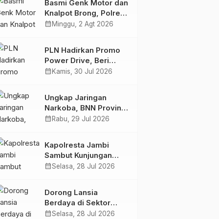
Basmi Genk Motor dan
Semakin Skena
Knalpot Brong, Polres
Tanjab Barat Amankan
calendar_month
Minggu, 2 Agt 2026
Belasan Kendaraan
PLN Hadirkan Promo
Power Drive, Beri
Diskon Tambah Daya
calendar_month
Kamis, 30 Jul 2026
50% di Ajang GIIAS
2026
Ungkap Jaringan
Narkoba, BNN Provinsi
Jambi dan Bea Cukai
calendar_month
Rabu, 29 Jul 2026
Amankan Sembilan
Pelaku beserta 766
Kapolresta Jambi
Butir Ekstasi dan 146
Sambut Kunjungan
Gram Sabu
Ketua dan Pengurus
calendar_month
Selasa, 28 Jul 2026
PWI Kota Jambi
Perkuat Sinergi dan
Dorong Lansia
Kolaborasi
Berdaya di Sektor
Hijau, Pertamina EP
calendar_month
Selasa, 28 Jul 2026