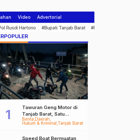
tahan
Video
Advertorial
 Pol Rusdi Hartono
#Bupati Tanjab Barat
#Pemprov Jambi
#Di
ERPOPULER
Tawuran Geng Motor di
Tanjab Barat, Satu
Berita
Daerah
Remaja Kritis Dibacok, 3
Hukum & Kriminal
Tanjab Barat
Pelaku Ditangkap
Speed Boat Bermuatan