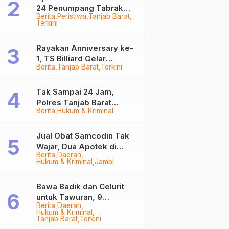
24 Penumpang Tabrak
Berita
Peristiwa
Tanjab Barat
Togok di Kuala Tungkal,
Terkini
Kapten Sempat Hilang
Rayakan Anniversary ke-
1, TS Billiard Gelar
Berita
Tanjab Barat
Terkini
Turnamen 9 Ball
Berhadiah Rp50,8 Juta
Tak Sampai 24 Jam,
Polres Tanjab Barat
Berita
Hukum & Kriminal
Ringkus Komplotan
Curanmor di Kuala
Tungkal
Jual Obat Samcodin Tak
Wajar, Dua Apotek di
Berita
Daerah
Tanjab Barat Disegel
Hukum & Kriminal
Jambi
BPOM!
Bawa Badik dan Celurit
untuk Tawuran, 9
Berita
Daerah
Anggota Geng Motor di
Hukum & Kriminal
Tanjab Barat Diringkus
Tanjab Barat
Terkini