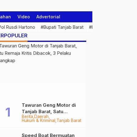
tahan
Video
Advertorial
 Pol Rusdi Hartono
#Bupati Tanjab Barat
#Pemprov Jambi
#Di
ERPOPULER
Tawuran Geng Motor di
Tanjab Barat, Satu
Berita
Daerah
Remaja Kritis Dibacok, 3
Hukum & Kriminal
Tanjab Barat
Pelaku Ditangkap
Speed Boat Bermuatan