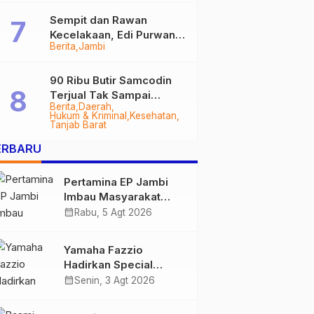
Sempit dan Rawan
Kecelakaan, Edi Purwanto
Berita
Jambi
Targetkan Jalan Lintas
Tungkal-Jambi Mulus di
2028
90 Ribu Butir Samcodin
Terjual Tak Sampai
Berita
Daerah
Setahun, Indra Safari
Hukum & Kriminal
Kesehatan
Desak Audit Menyeluruh
Tanjab Barat
ERBARU
Pertamina EP Jambi
Imbau Masyarakat
Tidak Beraktivitas di
calendar_month
Rabu, 5 Agt 2026
Atas Jalur Pipa Migas
Demi Keselamatan
Yamaha Fazzio
Bersama
Hadirkan Special
Edition Sunset Blue,
calendar_month
Senin, 3 Agt 2026
Tampilkan Nuansa
Retro Summer yang