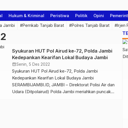
al
Hukum & Kriminal
Peristiwa
Politik
Opini
Pemerin
a Jambi
#Pemkab Tanjab Barat
#Polres Tanjab Barat
#Irjen
T
72
Syukuran HUT Pol Airud ke-72, Polda Jambi
Kedepankan Kearifan Lokal Budaya Jambi
calendar_month
Senin, 5 Des 2022
Syukuran HUT Pol Airud ke-72, Polda Jambi
Kedepankan Kearifan Lokal Budaya Jambi
SERAMBIJAMBI.ID, JAMBI – Direktorat Polisi Air dan
Udara (Ditpolairud) Polda Jambi meriahkan puncak
perayaan Hari Ulang Tahun (HUT) Polairud ke-72,
perayaan pada tahun 2022 ini sangat berbeda dari
tahun sebelumnya. Pasalnya, pelaksanaan gelar
syukuran dalam rangka perayaan HUT Polairud yang
di laksanakan di […]