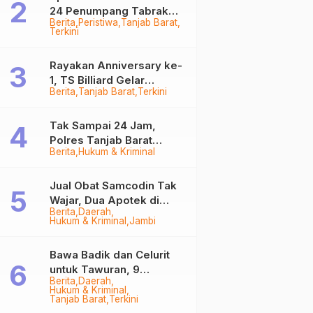
24 Penumpang Tabrak
Berita
Peristiwa
Tanjab Barat
Togok di Kuala Tungkal,
Terkini
Kapten Sempat Hilang
Rayakan Anniversary ke-
1, TS Billiard Gelar
Berita
Tanjab Barat
Terkini
Turnamen 9 Ball
Berhadiah Rp50,8 Juta
Tak Sampai 24 Jam,
Polres Tanjab Barat
Berita
Hukum & Kriminal
Ringkus Komplotan
Curanmor di Kuala
Tungkal
Jual Obat Samcodin Tak
Wajar, Dua Apotek di
Berita
Daerah
Tanjab Barat Disegel
Hukum & Kriminal
Jambi
BPOM!
Bawa Badik dan Celurit
untuk Tawuran, 9
Berita
Daerah
Anggota Geng Motor di
Hukum & Kriminal
Tanjab Barat Diringkus
Tanjab Barat
Terkini