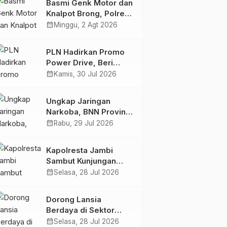
Basmi Genk Motor dan
Semakin Skena
Knalpot Brong, Polres
Tanjab Barat Amankan
calendar_month
Minggu, 2 Agt 2026
Belasan Kendaraan
PLN Hadirkan Promo
Power Drive, Beri
Diskon Tambah Daya
calendar_month
Kamis, 30 Jul 2026
50% di Ajang GIIAS
2026
Ungkap Jaringan
Narkoba, BNN Provinsi
Jambi dan Bea Cukai
calendar_month
Rabu, 29 Jul 2026
Amankan Sembilan
Pelaku beserta 766
Kapolresta Jambi
Butir Ekstasi dan 146
Sambut Kunjungan
Gram Sabu
Ketua dan Pengurus
calendar_month
Selasa, 28 Jul 2026
PWI Kota Jambi
Perkuat Sinergi dan
Dorong Lansia
Kolaborasi
Berdaya di Sektor
Hijau, Pertamina EP
calendar_month
Selasa, 28 Jul 2026