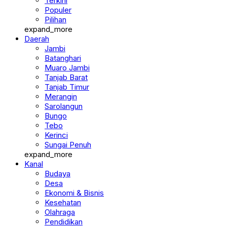
Terkini
Populer
Pilihan
expand_more
Daerah
Jambi
Batanghari
Muaro Jambi
Tanjab Barat
Tanjab Timur
Merangin
Sarolangun
Bungo
Tebo
Kerinci
Sungai Penuh
expand_more
Kanal
Budaya
Desa
Ekonomi & Bisnis
Kesehatan
Olahraga
Pendidikan