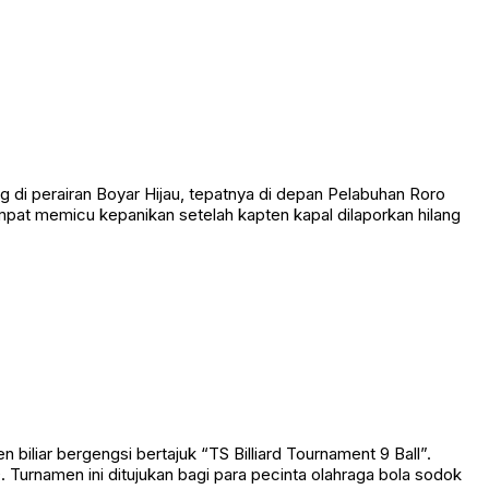
 perairan Boyar Hijau, tepatnya di depan Pelabuhan Roro
empat memicu kepanikan setelah kapten kapal dilaporkan hilang
liar bergengsi bertajuk “TS Billiard Tournament 9 Ball”.
Turnamen ini ditujukan bagi para pecinta olahraga bola sodok