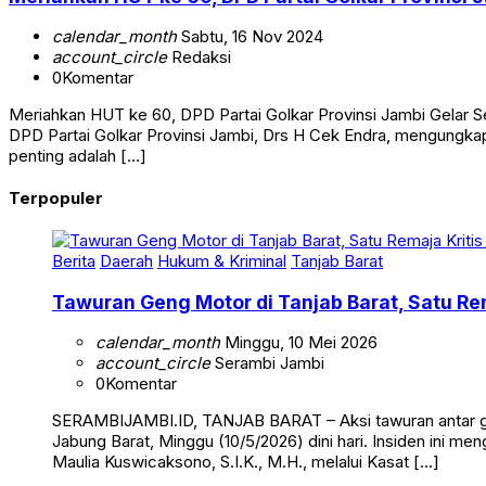
calendar_month
Sabtu, 16 Nov 2024
account_circle
Redaksi
0
Komentar
Meriahkan HUT ke 60, DPD Partai Golkar Provinsi Jambi Gelar
DPD Partai Golkar Provinsi Jambi, Drs H Cek Endra, mengungkapk
penting adalah […]
Terpopuler
Berita
Daerah
Hukum & Kriminal
Tanjab Barat
Tawuran Geng Motor di Tanjab Barat, Satu Rem
calendar_month
Minggu, 10 Mei 2026
account_circle
Serambi Jambi
0
Komentar
SERAMBIJAMBI.ID, TANJAB BARAT – Aksi tawuran antar g
Jabung Barat, Minggu (10/5/2026) dini hari. Insiden ini me
Maulia Kuswicaksono, S.I.K., M.H., melalui Kasat […]