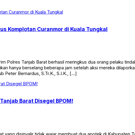
kus Komplotan Curanmor di Kuala Tungkal
Polres Tanjab Barat berhasil meringkus dua orang pelaku tinda
n hanya berselang beberapa jam setelah aksi mereka dilaporkan
 Peter Bernardus, S.Tr.K., S.I.K., […]
 Tanjab Barat Disegel BPOM!
 yang disinyalir tidak wajar membuat dua apotek di Kabupaten T