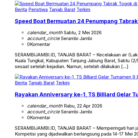
Berita
Peristiwa
Tanjab Barat
Terkini
Speed Boat Bermuatan 24 Penumpang Tabrak 
calendar_month
Sabtu, 2 Mei 2026
account_circle
Serambi Jambi
0
Komentar
SERAMBIJAMBI.ID, TANJAB BARAT – Kecelakaan air (Laka 
Kuala Tungkal, Kabupaten Tanjung Jabung Barat, Sabtu (2/5
sesaat setelah kejadian. Namun, setelah dilakukan […]
Berita
Tanjab Barat
Terkini
Rayakan Anniversary ke-1, TS Billiard Gelar 
calendar_month
Rabu, 22 Apr 2026
account_circle
Serambi Jambi
0
Komentar
SERAMBIJAMBI.ID, TANJAB BARAT – Memperingati hari jadi 
Kompetisi yang dijadwalkan berlangsung pada 14-17 Mei 20