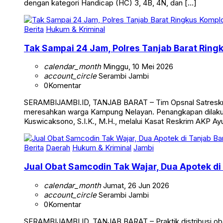
dengan kategori Handicap (HC) 3, 4B, 4N, dan […]
Berita
Hukum & Kriminal
Tak Sampai 24 Jam, Polres Tanjab Barat Ring
calendar_month
Minggu, 10 Mei 2026
account_circle
Serambi Jambi
0
Komentar
SERAMBIJAMBI.ID, TANJAB BARAT – Tim Opsnal Satreskrim 
meresahkan warga Kampung Nelayan. Penangkapan dilakuka
Kuswicaksono, S.I.K., M.H., melalui Kasat Reskrim AKP Ayub
Berita
Daerah
Hukum & Kriminal
Jambi
Jual Obat Samcodin Tak Wajar, Dua Apotek di
calendar_month
Jumat, 26 Jun 2026
account_circle
Serambi Jambi
0
Komentar
SERAMBIJAMBI.ID, TANJAB BARAT – Praktik distribusi obat