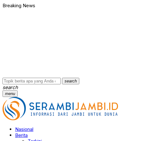
Breaking News
Bawa Badik dan Celurit untuk Tawuran, 9 Anggota Geng Motor di
90 Ribu Butir Samcodin Terjual Tak Sampai Setahun, Indra Safar
Ungkap Jaringan Narkoba, BNN Provinsi Jambi dan Bea Cukai Am
Kasus Penganiayaan dan Pengancaman Ketua BPD, Polres Tebo
Polres Tebo Ungkap Kasus Pengeroyokan dan Penganiayaan, D
Terkait Dugaan Keterlibatan Okum Pejabat dalam Kasus Narkoti
Bawa Badik dan Celurit untuk Tawuran, 9 Anggota Geng Motor di
90 Ribu Butir Samcodin Terjual Tak Sampai Setahun, Indra Safar
Ungkap Jaringan Narkoba, BNN Provinsi Jambi dan Bea Cukai Am
Kasus Penganiayaan dan Pengancaman Ketua BPD, Polres Tebo
search
search
menu
Nasional
Berita