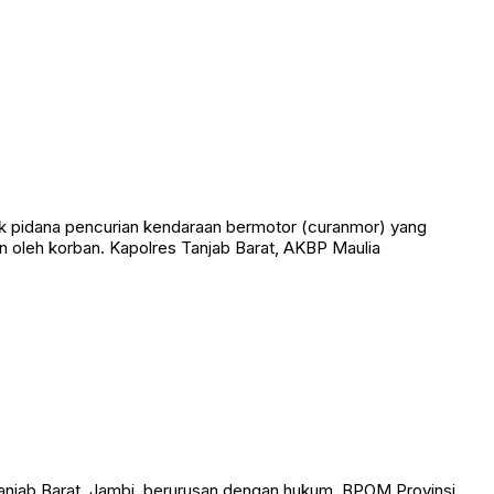
k pidana pencurian kendaraan bermotor (curanmor) yang
 oleh korban. Kapolres Tanjab Barat, AKBP Maulia
anjab Barat, Jambi, berurusan dengan hukum. BPOM Provinsi