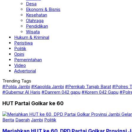
Desa
Ekonomi & Bisnis
Kesehatan
Olahraga
Pendidikan
Wisata
Hukum & Kriminal
Peristiwa
Politik
Opini
Pemerintahan
Video
Advertorial
Trending Tags
#Polda Jambi
#Kapolda Jambi
#Pemkab Tanjab Barat
#Polres T
#Gubernur Al Haris
#Danrem 042 gapu
#Korem 042 Gapu
#Polr
HUT Partai Golkar ke 60
Berita
Daerah
Jambi
Politik
Meriahkan HUT ke 60, DPD Partai Golkar Provinsi