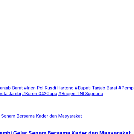
anjab Barat
#Irjen Pol Rusdi Hartono
#Bupati Tanjab Barat
#Pempr
esta Jambi
#Korem042Gapu
#Brigjen TNI Supriono
 Jambi Gelar Senam Bersama Kader dan Masyarakat