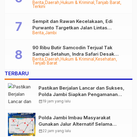
Berita
Daerah
Hukum & Kriminal
Tanjab Barat
Diringkus
Terkini
Sempit dan Rawan Kecelakaan, Edi
Purwanto Targetkan Jalan Lintas
Berita
Jambi
Tungkal-Jambi Mulus di 2028
90 Ribu Butir Samcodin Terjual Tak
Sampai Setahun, Indra Safari Desak
Berita
Daerah
Hukum & Kriminal
Kesehatan
Audit Menyeluruh
Tanjab Barat
TERBARU
Pastikan Berjalan Lancar dan Sukses,
Polda Jambi Siapkan Pengamanan
Berlapis untuk 8.750 Pelari, 1.848
calendar_month
19 jam yang lalu
Personel Kawal Presisi Merdeka Run
Polda Jambi Imbau Masyarakat
Gunakan Jalur Alternatif Selama
Pelaksanaan Presisi Merdeka Run
calendar_month
22 jam yang lalu
2026