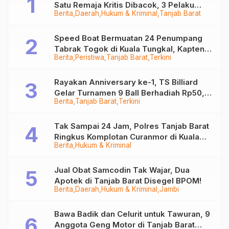
Satu Remaja Kritis Dibacok, 3 Pelaku
Berita
Daerah
Hukum & Kriminal
Tanjab Barat
Ditangkap
Speed Boat Bermuatan 24 Penumpang
Tabrak Togok di Kuala Tungkal, Kapten
Berita
Peristiwa
Tanjab Barat
Terkini
Sempat Hilang
Rayakan Anniversary ke-1, TS Billiard
Gelar Turnamen 9 Ball Berhadiah Rp50,8
Berita
Tanjab Barat
Terkini
Juta
Tak Sampai 24 Jam, Polres Tanjab Barat
Ringkus Komplotan Curanmor di Kuala
Berita
Hukum & Kriminal
Tungkal
Jual Obat Samcodin Tak Wajar, Dua
Apotek di Tanjab Barat Disegel BPOM!
Berita
Daerah
Hukum & Kriminal
Jambi
Bawa Badik dan Celurit untuk Tawuran, 9
Anggota Geng Motor di Tanjab Barat