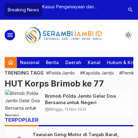
n Narkoba, BNN
Kasus Penganiayaan dan
Polres T
search
Breaking News
dan Bea Cukai
Pengancaman Ketua BPD, Polres
Pengeroy
an Pelaku beserta
Tebo Tetapkan Dua Tersangka
Dua Pela
si dan 146 Gram
Ditahan
menu
light_mode
home
Nasional
Berita
Daerah
Kanal
Hukum & Krim
TRENDING TAGS
#Polda Jambi
#Kapolda Jambi
#Pemkab
HUT Korps Brimob ke 77
Brimob Polda Jambi Gelar Doa
Bersama untuk Negeri
calendar_month
Minggu, 13 Nov 2022
TERPOPULER
Tawuran Geng Motor di Tanjab Barat,