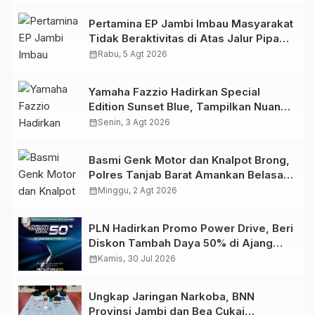
Pertamina EP Jambi Imbau Masyarakat
Tidak Beraktivitas di Atas Jalur Pipa
Migas Demi Keselamatan Bersama
calendar_month
Rabu, 5 Agt 2026
Yamaha Fazzio Hadirkan Special
Edition Sunset Blue, Tampilkan Nuansa
Retro Summer yang Semakin Skena
calendar_month
Senin, 3 Agt 2026
Basmi Genk Motor dan Knalpot Brong,
Polres Tanjab Barat Amankan Belasan
Kendaraan
calendar_month
Minggu, 2 Agt 2026
PLN Hadirkan Promo Power Drive, Beri
Diskon Tambah Daya 50% di Ajang
GIIAS 2026
calendar_month
Kamis, 30 Jul 2026
Ungkap Jaringan Narkoba, BNN
Provinsi Jambi dan Bea Cukai