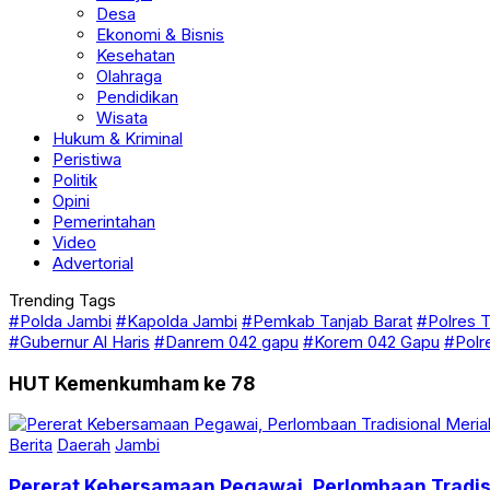
Budaya
Desa
Ekonomi & Bisnis
Kesehatan
Olahraga
Pendidikan
Wisata
Hukum & Kriminal
Peristiwa
Politik
Opini
Pemerintahan
Video
Advertorial
Trending Tags
#Polda Jambi
#Kapolda Jambi
#Pemkab Tanjab Barat
#Polres T
#Gubernur Al Haris
#Danrem 042 gapu
#Korem 042 Gapu
#Polr
HUT Kemenkumham ke 78
Berita
Daerah
Jambi