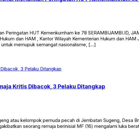
sional Meriahkan Peringatan HUT Kemenkumham ke
hkan Peringatan HUT Kemenkumham ke 78 SERAMBIJAMBI.ID, JAMB
Hukum dan HAM , Kantor Wilayah Kementerian Hukum dan HAM Jam
an untuk memupuk semangat nasionalisme, […]
aja Kritis Dibacok, 3 Pelaku Ditangkap
eng atau kelompok pemuda pecah di Jembatan Sugeng, Desa Br
ngakibatkan seorang remaja berinisial MF (16) mengalami luka bera