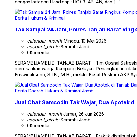
Kompetisi yang dijadwalkan berlangsung pada 14-17 Mei 20
dengan kategori Handicap (HC) 3, 4B, 4N, dan […]
Berita
Hukum & Kriminal
Tak Sampai 24 Jam, Polres Tanjab Barat Ring
calendar_month
Minggu, 10 Mei 2026
account_circle
Serambi Jambi
0
Komentar
SERAMBIJAMBI.ID, TANJAB BARAT – Tim Opsnal Satreskrim 
meresahkan warga Kampung Nelayan. Penangkapan dilakuka
Kuswicaksono, S.I.K., M.H., melalui Kasat Reskrim AKP Ayub
Berita
Daerah
Hukum & Kriminal
Jambi
Jual Obat Samcodin Tak Wajar, Dua Apotek di
calendar_month
Jumat, 26 Jun 2026
account_circle
Serambi Jambi
0
Komentar