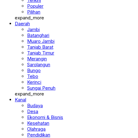
Berita
Terkini
Populer
Pilihan
expand_more
Daerah
Jambi
Batanghari
Muaro Jambi
Tanjab Barat
Tanjab Timur
Merangin
Sarolangun
Bungo
Tebo
Kerinci
Sungai Penuh
expand_more
Kanal
Budaya
Desa
Ekonomi & Bisnis
Kesehatan
Olahraga