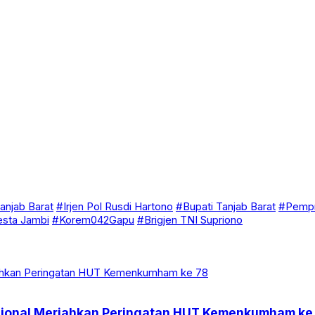
anjab Barat
#Irjen Pol Rusdi Hartono
#Bupati Tanjab Barat
#Pempr
esta Jambi
#Korem042Gapu
#Brigjen TNI Supriono