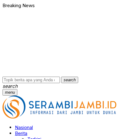
Breaking News
Bawa Badik dan Celurit untuk Tawuran, 9 Anggota Geng Motor di
90 Ribu Butir Samcodin Terjual Tak Sampai Setahun, Indra Safar
Ungkap Jaringan Narkoba, BNN Provinsi Jambi dan Bea Cukai Am
Kasus Penganiayaan dan Pengancaman Ketua BPD, Polres Tebo
Polres Tebo Ungkap Kasus Pengeroyokan dan Penganiayaan, D
Terkait Dugaan Keterlibatan Okum Pejabat dalam Kasus Narkoti
Bawa Badik dan Celurit untuk Tawuran, 9 Anggota Geng Motor di
90 Ribu Butir Samcodin Terjual Tak Sampai Setahun, Indra Safar
Ungkap Jaringan Narkoba, BNN Provinsi Jambi dan Bea Cukai Am
Kasus Penganiayaan dan Pengancaman Ketua BPD, Polres Tebo
…
search
search
menu
Nasional