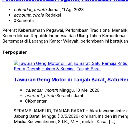
Pererat Kebersamaan Pegawai, Perlombaan Tradi
calendar_month
Jumat, 11 Agt 2023
account_circle
Redaksi
0
Komentar
Pererat Kebersamaan Pegawai, Perlombaan Tradisional Meria
Kemerdekaan Republik Indonesia dan Ulang Tahun Kementerian 
Bertempat di Lapangan Kantor Wilayah, perlombaan ini bertuju
Terpopuler
Berita
Daerah
Hukum & Kriminal
Tanjab Barat
Tawuran Geng Motor di Tanjab Barat, Satu Rem
calendar_month
Minggu, 10 Mei 2026
account_circle
Serambi Jambi
0
Komentar
SERAMBIJAMBI.ID, TANJAB BARAT – Aksi tawuran antar g
Jabung Barat, Minggu (10/5/2026) dini hari. Insiden ini me
Maulia Kuswicaksono, S.I.K., M.H., melalui Kasat […]