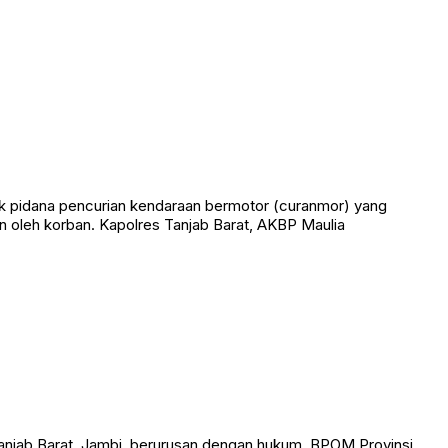
Turnamen ini ditujukan bagi para pecinta olahraga bola sodok
k pidana pencurian kendaraan bermotor (curanmor) yang
 oleh korban. Kapolres Tanjab Barat, AKBP Maulia