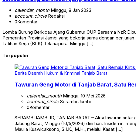
calendar_month
Minggu, 8 Jan 2023
account_circle
Redaksi
0
Komentar
Lomba Burung Berkicau Ajang Gubernur CUP Bersama NzR Dibuk
Pemerintah Provinsi Jambi yang bekerja sama dengan penjurian
Latihan Kerja (BLK) Telanaipura, Minggu […]
Terpopuler
Berita
Daerah
Hukum & Kriminal
Tanjab Barat
Tawuran Geng Motor di Tanjab Barat, Satu Rem
calendar_month
Minggu, 10 Mei 2026
account_circle
Serambi Jambi
0
Komentar
SERAMBIJAMBI.ID, TANJAB BARAT – Aksi tawuran antar g
Jabung Barat, Minggu (10/5/2026) dini hari. Insiden ini me
Maulia Kuswicaksono, S.I.K., M.H., melalui Kasat […]