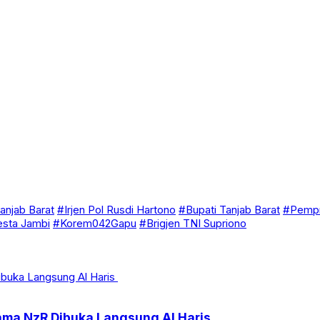
anjab Barat
#Irjen Pol Rusdi Hartono
#Bupati Tanjab Barat
#Pempr
esta Jambi
#Korem042Gapu
#Brigjen TNI Supriono
ama NzR Dibuka Langsung Al Haris