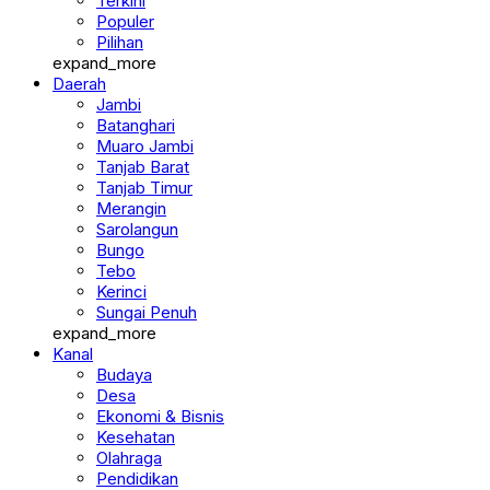
Terkini
Populer
Pilihan
expand_more
Daerah
Jambi
Batanghari
Muaro Jambi
Tanjab Barat
Tanjab Timur
Merangin
Sarolangun
Bungo
Tebo
Kerinci
Sungai Penuh
expand_more
Kanal
Budaya
Desa
Ekonomi & Bisnis
Kesehatan
Olahraga
Pendidikan