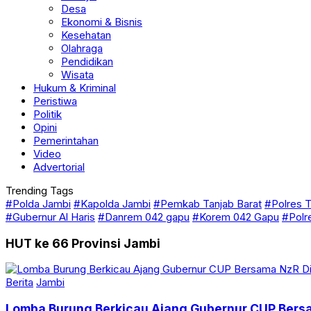
Desa
Ekonomi & Bisnis
Kesehatan
Olahraga
Pendidikan
Wisata
Hukum & Kriminal
Peristiwa
Politik
Opini
Pemerintahan
Video
Advertorial
Trending Tags
#Polda Jambi
#Kapolda Jambi
#Pemkab Tanjab Barat
#Polres T
#Gubernur Al Haris
#Danrem 042 gapu
#Korem 042 Gapu
#Polr
HUT ke 66 Provinsi Jambi
Berita
Jambi
Lomba Burung Berkicau Ajang Gubernur CUP Bers