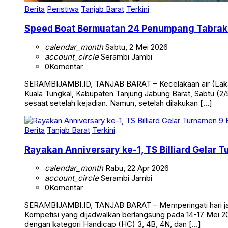
Berita
Peristiwa
Tanjab Barat
Terkini
Speed Boat Bermuatan 24 Penumpang Tabrak 
calendar_month
Sabtu, 2 Mei 2026
account_circle
Serambi Jambi
0
Komentar
SERAMBIJAMBI.ID, TANJAB BARAT – Kecelakaan air (Laka 
Kuala Tungkal, Kabupaten Tanjung Jabung Barat, Sabtu (2/5
sesaat setelah kejadian. Namun, setelah dilakukan […]
Berita
Tanjab Barat
Terkini
Rayakan Anniversary ke-1, TS Billiard Gelar 
calendar_month
Rabu, 22 Apr 2026
account_circle
Serambi Jambi
0
Komentar
SERAMBIJAMBI.ID, TANJAB BARAT – Memperingati hari jadi 
Kompetisi yang dijadwalkan berlangsung pada 14-17 Mei 20
dengan kategori Handicap (HC) 3, 4B, 4N, dan […]