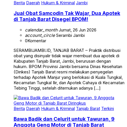
Berita
Daerah
Hukum & Kriminal
Jambi
Jual Obat Samcodin Tak Wajar, Dua Apotek
di Tanjab Barat Disegel BPOM!
calendar_month
Jumat, 26 Jun 2026
account_circle
Serambi Jambi
0
Komentar
SERAMBIJAMBI.ID, TANJAB BARAT – Praktik distribusi
obat yang disinyalir tidak wajar membuat dua apotek di
Kabupaten Tanjab Barat, Jambi, berurusan dengan
hukum. BPOM Provinsi Jambi bersama Dinas Kesehatan
(Dinkes) Tanjab Barat resmi melakukan penyegelan
terhadap Apotek Manjur yang berlokasi di Kuala Tungkal,
Kecamatan Tungkal Ilir, dan Apotek Cahaya di Kecamatan
Tebing Tinggi, setelah ditemukan adanya […]
Berita
Daerah
Hukum & Kriminal
Tanjab Barat
Terkini
Bawa Badik dan Celurit untuk Tawuran, 9
Anggota Geng Motor di Tanjab Barat