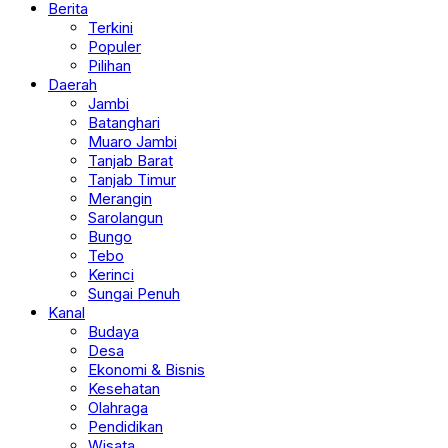
Berita
Terkini
Populer
Pilihan
Daerah
Jambi
Batanghari
Muaro Jambi
Tanjab Barat
Tanjab Timur
Merangin
Sarolangun
Bungo
Tebo
Kerinci
Sungai Penuh
Kanal
Budaya
Desa
Ekonomi & Bisnis
Kesehatan
Olahraga
Pendidikan
Wisata