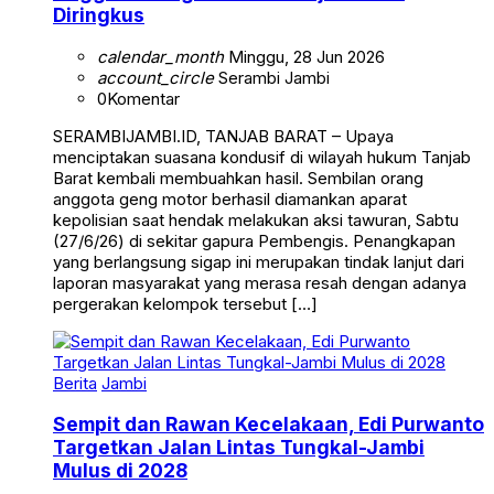
Diringkus
calendar_month
Minggu, 28 Jun 2026
account_circle
Serambi Jambi
0
Komentar
SERAMBIJAMBI.ID, TANJAB BARAT – Upaya
menciptakan suasana kondusif di wilayah hukum Tanjab
Barat kembali membuahkan hasil. Sembilan orang
anggota geng motor berhasil diamankan aparat
kepolisian saat hendak melakukan aksi tawuran, Sabtu
(27/6/26) di sekitar gapura Pembengis. Penangkapan
yang berlangsung sigap ini merupakan tindak lanjut dari
laporan masyarakat yang merasa resah dengan adanya
pergerakan kelompok tersebut […]
Berita
Jambi
Sempit dan Rawan Kecelakaan, Edi Purwanto
Targetkan Jalan Lintas Tungkal-Jambi
Mulus di 2028