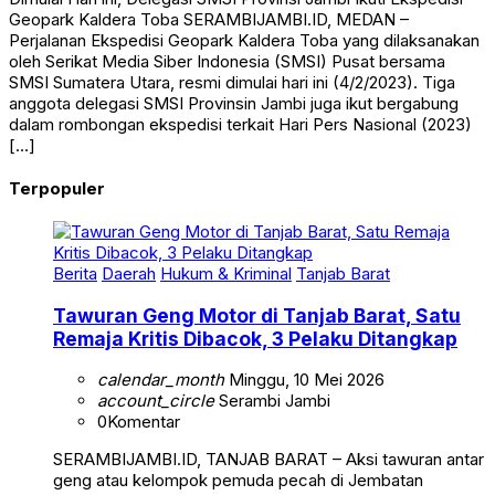
Geopark Kaldera Toba SERAMBIJAMBI.ID, MEDAN –
Perjalanan Ekspedisi Geopark Kaldera Toba yang dilaksanakan
oleh Serikat Media Siber Indonesia (SMSI) Pusat bersama
SMSI Sumatera Utara, resmi dimulai hari ini (4/2/2023). Tiga
anggota delegasi SMSI Provinsin Jambi juga ikut bergabung
dalam rombongan ekspedisi terkait Hari Pers Nasional (2023)
[…]
Terpopuler
Berita
Daerah
Hukum & Kriminal
Tanjab Barat
Tawuran Geng Motor di Tanjab Barat, Satu
Remaja Kritis Dibacok, 3 Pelaku Ditangkap
calendar_month
Minggu, 10 Mei 2026
account_circle
Serambi Jambi
0
Komentar
SERAMBIJAMBI.ID, TANJAB BARAT – Aksi tawuran antar
geng atau kelompok pemuda pecah di Jembatan