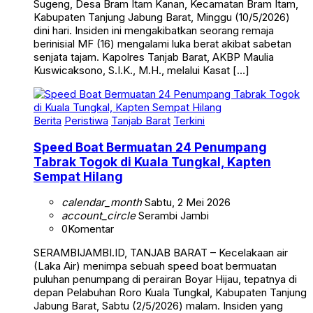
Sugeng, Desa Bram Itam Kanan, Kecamatan Bram Itam,
Kabupaten Tanjung Jabung Barat, Minggu (10/5/2026)
dini hari. Insiden ini mengakibatkan seorang remaja
berinisial MF (16) mengalami luka berat akibat sabetan
senjata tajam. Kapolres Tanjab Barat, AKBP Maulia
Kuswicaksono, S.I.K., M.H., melalui Kasat […]
Berita
Peristiwa
Tanjab Barat
Terkini
Speed Boat Bermuatan 24 Penumpang
Tabrak Togok di Kuala Tungkal, Kapten
Sempat Hilang
calendar_month
Sabtu, 2 Mei 2026
account_circle
Serambi Jambi
0
Komentar
SERAMBIJAMBI.ID, TANJAB BARAT – Kecelakaan air
(Laka Air) menimpa sebuah speed boat bermuatan
puluhan penumpang di perairan Boyar Hijau, tepatnya di
depan Pelabuhan Roro Kuala Tungkal, Kabupaten Tanjung
Jabung Barat, Sabtu (2/5/2026) malam. Insiden yang