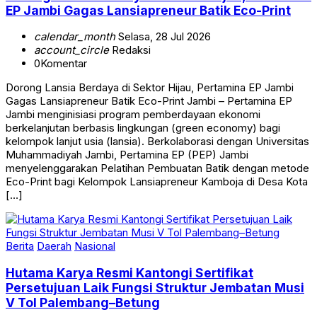
EP Jambi Gagas Lansiapreneur Batik Eco-Print
calendar_month
Selasa, 28 Jul 2026
account_circle
Redaksi
0
Komentar
Dorong Lansia Berdaya di Sektor Hijau, Pertamina EP Jambi
Gagas Lansiapreneur Batik Eco-Print Jambi – Pertamina EP
Jambi menginisiasi program pemberdayaan ekonomi
berkelanjutan berbasis lingkungan (green economy) bagi
kelompok lanjut usia (lansia). Berkolaborasi dengan Universitas
Muhammadiyah Jambi, Pertamina EP (PEP) Jambi
menyelenggarakan Pelatihan Pembuatan Batik dengan metode
Eco-Print bagi Kelompok Lansiapreneur Kamboja di Desa Kota
[…]
Berita
Daerah
Nasional
Hutama Karya Resmi Kantongi Sertifikat
Persetujuan Laik Fungsi Struktur Jembatan Musi
V Tol Palembang–Betung