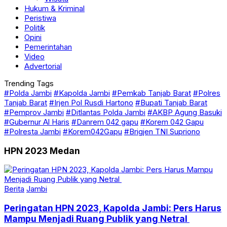
Hukum & Kriminal
Peristiwa
Politik
Opini
Pemerintahan
Video
Advertorial
Trending Tags
#Polda Jambi
#Kapolda Jambi
#Pemkab Tanjab Barat
#Polres
Tanjab Barat
#Irjen Pol Rusdi Hartono
#Bupati Tanjab Barat
#Pemprov Jambi
#Ditlantas Polda Jambi
#AKBP Agung Basuki
#Gubernur Al Haris
#Danrem 042 gapu
#Korem 042 Gapu
#Polresta Jambi
#Korem042Gapu
#Brigjen TNI Supriono
HPN 2023 Medan
Berita
Jambi
Peringatan HPN 2023, Kapolda Jambi: Pers Harus
Mampu Menjadi Ruang Publik yang Netral