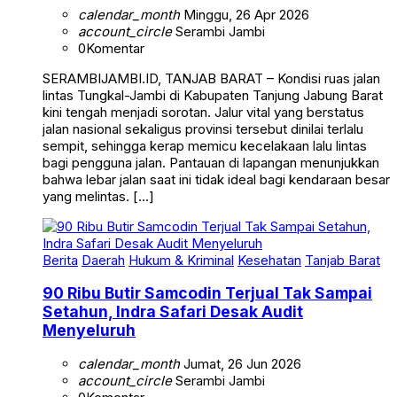
calendar_month
Minggu, 26 Apr 2026
account_circle
Serambi Jambi
0
Komentar
SERAMBIJAMBI.ID, TANJAB BARAT – Kondisi ruas jalan
lintas Tungkal-Jambi di Kabupaten Tanjung Jabung Barat
kini tengah menjadi sorotan. Jalur vital yang berstatus
jalan nasional sekaligus provinsi tersebut dinilai terlalu
sempit, sehingga kerap memicu kecelakaan lalu lintas
bagi pengguna jalan. Pantauan di lapangan menunjukkan
bahwa lebar jalan saat ini tidak ideal bagi kendaraan besar
yang melintas. […]
Berita
Daerah
Hukum & Kriminal
Kesehatan
Tanjab Barat
90 Ribu Butir Samcodin Terjual Tak Sampai
Setahun, Indra Safari Desak Audit
Menyeluruh
calendar_month
Jumat, 26 Jun 2026
account_circle
Serambi Jambi