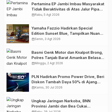
Pertamina EP Jambi Imbau Masyarakat
Tidak Beraktivitas di Atas Jalur Pipa
Migas Demi Keselamatan Bersama
calendar_month
Rabu, 5 Agt 2026
Yamaha Fazzio Hadirkan Special
Edition Sunset Blue, Tampilkan Nuansa
Retro Summer yang Semakin Skena
calendar_month
Senin, 3 Agt 2026
Basmi Genk Motor dan Knalpot Brong,
Polres Tanjab Barat Amankan Belasan
Kendaraan
calendar_month
Minggu, 2 Agt 2026
PLN Hadirkan Promo Power Drive, Beri
Diskon Tambah Daya 50% di Ajang
GIIAS 2026
calendar_month
Kamis, 30 Jul 2026
Ungkap Jaringan Narkoba, BNN
Provinsi Jambi dan Bea Cukai
Amankan Sembilan Pelaku beserta
calendar_month
Rabu, 29 Jul 2026