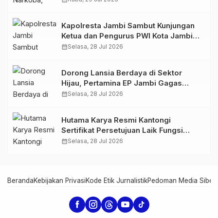
766 Butir Ekstasi dan 146 Gram Sabu
Kapolresta Jambi Sambut Kunjungan
Ketua dan Pengurus PWI Kota Jambi
Perkuat Sinergi dan Kolaborasi
calendar_month
Selasa, 28 Jul 2026
Dorong Lansia Berdaya di Sektor
Hijau, Pertamina EP Jambi Gagas
Lansiapreneur Batik Eco-Print
calendar_month
Selasa, 28 Jul 2026
Hutama Karya Resmi Kantongi
Sertifikat Persetujuan Laik Fungsi
Struktur Jembatan Musi V Tol
calendar_month
Selasa, 28 Jul 2026
Palembang–Betung
Beranda
Kebijakan Privasi
Kode Etik Jurnalistik
Pedoman Media Siber