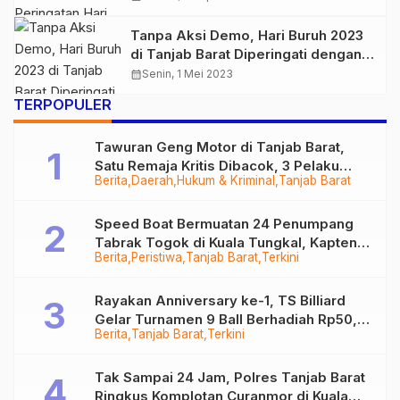
Game
Tanpa Aksi Demo, Hari Buruh 2023
di Tanjab Barat Diperingati dengan
Aksi Saling Berbagi
calendar_month
Senin, 1 Mei 2023
TERPOPULER
Tawuran Geng Motor di Tanjab Barat,
Satu Remaja Kritis Dibacok, 3 Pelaku
Berita
Daerah
Hukum & Kriminal
Tanjab Barat
Ditangkap
Speed Boat Bermuatan 24 Penumpang
Tabrak Togok di Kuala Tungkal, Kapten
Berita
Peristiwa
Tanjab Barat
Terkini
Sempat Hilang
Rayakan Anniversary ke-1, TS Billiard
Gelar Turnamen 9 Ball Berhadiah Rp50,8
Berita
Tanjab Barat
Terkini
Juta
Tak Sampai 24 Jam, Polres Tanjab Barat
Ringkus Komplotan Curanmor di Kuala