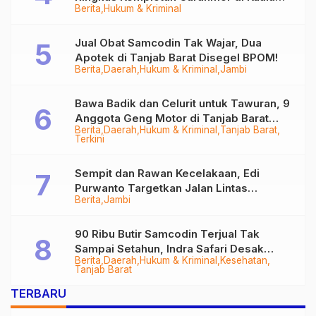
Berita
Hukum & Kriminal
Tungkal
Jual Obat Samcodin Tak Wajar, Dua
Apotek di Tanjab Barat Disegel BPOM!
Berita
Daerah
Hukum & Kriminal
Jambi
Bawa Badik dan Celurit untuk Tawuran, 9
Anggota Geng Motor di Tanjab Barat
Berita
Daerah
Hukum & Kriminal
Tanjab Barat
Diringkus
Terkini
Sempit dan Rawan Kecelakaan, Edi
Purwanto Targetkan Jalan Lintas
Berita
Jambi
Tungkal-Jambi Mulus di 2028
90 Ribu Butir Samcodin Terjual Tak
Sampai Setahun, Indra Safari Desak
Berita
Daerah
Hukum & Kriminal
Kesehatan
Audit Menyeluruh
Tanjab Barat
TERBARU