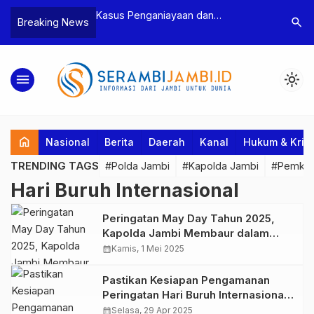
n Narkoba, BNN
Kasus Penganiayaan dan
Polres T
search
Breaking News
dan Bea Cukai
Pengancaman Ketua BPD, Polres
Pengeroy
an Pelaku beserta
Tebo Tetapkan Dua Tersangka
Dua Pela
si dan 146 Gram
Ditahan
menu
light_mode
home
Nasional
Berita
Daerah
Kanal
Hukum & Krim
TRENDING TAGS
#Polda Jambi
#Kapolda Jambi
#Pemkab
Hari Buruh Internasional
Peringatan May Day Tahun 2025,
Kapolda Jambi Membaur dalam
Acara Syukuran, Doa Bersama
calendar_month
Kamis, 1 Mei 2025
hingga Pesta Rakyat
Pastikan Kesiapan Pengamanan
Peringatan Hari Buruh Internasional,
Polda Jambi Gelar Tactical Floor
calendar_month
Selasa, 29 Apr 2025