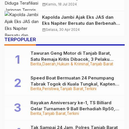
calendar_month
Kamis, 18 Jul 2024
Kapolda Jambi Ajak Eks JAS dan
Eks Napiter Bersatu dan Berbenah
Diri untuk NKRI
calendar_month
Selasa, 30 Apr 2024
TERPOPULER
Tawuran Geng Motor di Tanjab Barat,
Satu Remaja Kritis Dibacok, 3 Pelaku
Berita
Daerah
Hukum & Kriminal
Tanjab Barat
Ditangkap
Speed Boat Bermuatan 24 Penumpang
Tabrak Togok di Kuala Tungkal, Kapten
Berita
Peristiwa
Tanjab Barat
Terkini
Sempat Hilang
Rayakan Anniversary ke-1, TS Billiard
Gelar Turnamen 9 Ball Berhadiah Rp50,8
Berita
Tanjab Barat
Terkini
Juta
Tak Sampai 24 Jam, Polres Tanjab Barat