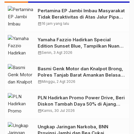
Pertamina EP Jambi Imbau Masyarakat
Tidak Beraktivitas di Atas Jalur Pipa
Migas Demi Keselamatan Bersama
calendar_month
16 jam yang lalu
Yamaha Fazzio Hadirkan Special
Edition Sunset Blue, Tampilkan Nuansa
Retro Summer yang Semakin Skena
calendar_month
Senin, 3 Agt 2026
Basmi Genk Motor dan Knalpot Brong,
Polres Tanjab Barat Amankan Belasan
Kendaraan
calendar_month
Minggu, 2 Agt 2026
PLN Hadirkan Promo Power Drive, Beri
Diskon Tambah Daya 50% di Ajang
GIIAS 2026
calendar_month
Kamis, 30 Jul 2026
Ungkap Jaringan Narkoba, BNN
Provinsi Jambi dan Bea Cukai