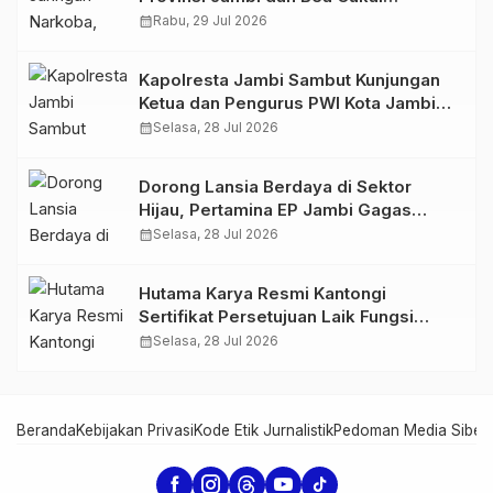
Amankan Sembilan Pelaku beserta
calendar_month
Rabu, 29 Jul 2026
766 Butir Ekstasi dan 146 Gram Sabu
Kapolresta Jambi Sambut Kunjungan
Ketua dan Pengurus PWI Kota Jambi
Perkuat Sinergi dan Kolaborasi
calendar_month
Selasa, 28 Jul 2026
Dorong Lansia Berdaya di Sektor
Hijau, Pertamina EP Jambi Gagas
Lansiapreneur Batik Eco-Print
calendar_month
Selasa, 28 Jul 2026
Hutama Karya Resmi Kantongi
Sertifikat Persetujuan Laik Fungsi
Struktur Jembatan Musi V Tol
calendar_month
Selasa, 28 Jul 2026
Palembang–Betung
Beranda
Kebijakan Privasi
Kode Etik Jurnalistik
Pedoman Media Siber