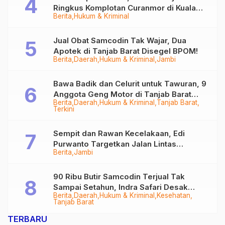
Ringkus Komplotan Curanmor di Kuala
Berita
Hukum & Kriminal
Tungkal
Jual Obat Samcodin Tak Wajar, Dua
Apotek di Tanjab Barat Disegel BPOM!
Berita
Daerah
Hukum & Kriminal
Jambi
Bawa Badik dan Celurit untuk Tawuran, 9
Anggota Geng Motor di Tanjab Barat
Berita
Daerah
Hukum & Kriminal
Tanjab Barat
Diringkus
Terkini
Sempit dan Rawan Kecelakaan, Edi
Purwanto Targetkan Jalan Lintas
Berita
Jambi
Tungkal-Jambi Mulus di 2028
90 Ribu Butir Samcodin Terjual Tak
Sampai Setahun, Indra Safari Desak
Berita
Daerah
Hukum & Kriminal
Kesehatan
Audit Menyeluruh
Tanjab Barat
TERBARU