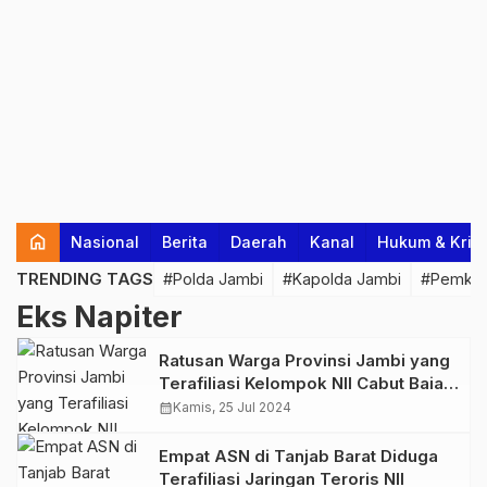
home
Nasional
Berita
Daerah
Kanal
Hukum & Krim
TRENDING TAGS
#Polda Jambi
#Kapolda Jambi
#Pemkab
Eks Napiter
Ratusan Warga Provinsi Jambi yang
Terafiliasi Kelompok NII Cabut Baiat
dan Ikrar Setia kepada NKRI
calendar_month
Kamis, 25 Jul 2024
Empat ASN di Tanjab Barat Diduga
Terafiliasi Jaringan Teroris NII