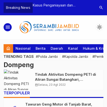
n Narkoba, BNN
Kasus Penganiayaan dan
Polres T
search
Breaking News
dan Bea Cukai
Pengancaman Ketua BPD, Polres
Pengeroy
an Pelaku beserta
Tebo Tetapkan Dua Tersangka
Dua Pela
si dan 146 Gram
Ditahan
menu
light_mode
home
Nasional
Berita
Daerah
Kanal
Hukum & Krim
TRENDING TAGS
#Polda Jambi
#Kapolda Jambi
#Pemkab
Dompeng
Tindak Aktivitas Dompeng PETI di
Aliran Sungai Batanghari,
Ditreskrimsus Polda Jambi
calendar_month
Selasa, 23 Agt 2022
Amankan 3 Pelaku
TERPOPULER
Tawuran Geng Motor di Tanjab Barat,