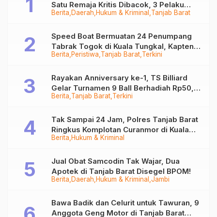
Satu Remaja Kritis Dibacok, 3 Pelaku
Berita
Daerah
Hukum & Kriminal
Tanjab Barat
Ditangkap
Speed Boat Bermuatan 24 Penumpang
Tabrak Togok di Kuala Tungkal, Kapten
Berita
Peristiwa
Tanjab Barat
Terkini
Sempat Hilang
Rayakan Anniversary ke-1, TS Billiard
Gelar Turnamen 9 Ball Berhadiah Rp50,8
Berita
Tanjab Barat
Terkini
Juta
Tak Sampai 24 Jam, Polres Tanjab Barat
Ringkus Komplotan Curanmor di Kuala
Berita
Hukum & Kriminal
Tungkal
Jual Obat Samcodin Tak Wajar, Dua
Apotek di Tanjab Barat Disegel BPOM!
Berita
Daerah
Hukum & Kriminal
Jambi
Bawa Badik dan Celurit untuk Tawuran, 9
Anggota Geng Motor di Tanjab Barat