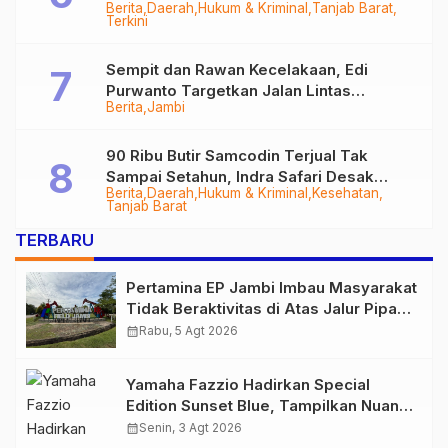
Berita
Daerah
Hukum & Kriminal
Tanjab Barat
Diringkus
Terkini
Sempit dan Rawan Kecelakaan, Edi
Purwanto Targetkan Jalan Lintas
Berita
Jambi
Tungkal-Jambi Mulus di 2028
90 Ribu Butir Samcodin Terjual Tak
Sampai Setahun, Indra Safari Desak
Berita
Daerah
Hukum & Kriminal
Kesehatan
Audit Menyeluruh
Tanjab Barat
TERBARU
Pertamina EP Jambi Imbau Masyarakat
Tidak Beraktivitas di Atas Jalur Pipa
Migas Demi Keselamatan Bersama
calendar_month
Rabu, 5 Agt 2026
Yamaha Fazzio Hadirkan Special
Edition Sunset Blue, Tampilkan Nuansa
Retro Summer yang Semakin Skena
calendar_month
Senin, 3 Agt 2026