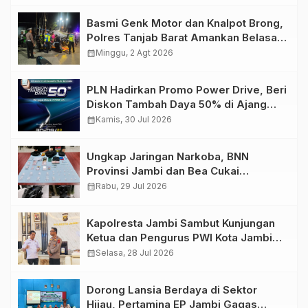
Basmi Genk Motor dan Knalpot Brong,
Polres Tanjab Barat Amankan Belasan
Kendaraan
calendar_month
Minggu, 2 Agt 2026
PLN Hadirkan Promo Power Drive, Beri
Diskon Tambah Daya 50% di Ajang
GIIAS 2026
calendar_month
Kamis, 30 Jul 2026
Ungkap Jaringan Narkoba, BNN
Provinsi Jambi dan Bea Cukai
Amankan Sembilan Pelaku beserta
calendar_month
Rabu, 29 Jul 2026
766 Butir Ekstasi dan 146 Gram Sabu
Kapolresta Jambi Sambut Kunjungan
Ketua dan Pengurus PWI Kota Jambi
Perkuat Sinergi dan Kolaborasi
calendar_month
Selasa, 28 Jul 2026
Dorong Lansia Berdaya di Sektor
Hijau, Pertamina EP Jambi Gagas