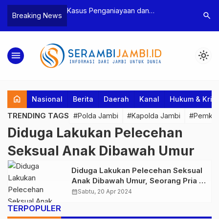
n Narkoba, BNN
Kasus Penganiayaan dan
Polres T
search
Breaking News
dan Bea Cukai
Pengancaman Ketua BPD, Polres
Pengeroy
an Pelaku beserta
Tebo Tetapkan Dua Tersangka
Dua Pela
si dan 146 Gram
Ditahan
menu
light_mode
home
Nasional
Berita
Daerah
Kanal
Hukum & Krim
TRENDING TAGS
#Polda Jambi
#Kapolda Jambi
#Pemkab
Diduga Lakukan Pelecehan
Seksual Anak Dibawah Umur
Diduga Lakukan Pelecehan Seksual
Anak Dibawah Umur, Seorang Pria di
Tanjab Barat Ditangkap Polisi
calendar_month
Sabtu, 20 Apr 2024
TERPOPULER