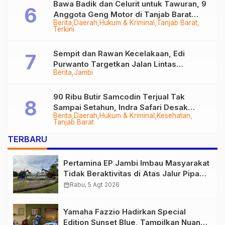
Bawa Badik dan Celurit untuk Tawuran, 9
Anggota Geng Motor di Tanjab Barat
Berita
Daerah
Hukum & Kriminal
Tanjab Barat
Diringkus
Terkini
Sempit dan Rawan Kecelakaan, Edi
Purwanto Targetkan Jalan Lintas
Berita
Jambi
Tungkal-Jambi Mulus di 2028
90 Ribu Butir Samcodin Terjual Tak
Sampai Setahun, Indra Safari Desak
Berita
Daerah
Hukum & Kriminal
Kesehatan
Audit Menyeluruh
Tanjab Barat
TERBARU
Pertamina EP Jambi Imbau Masyarakat
Tidak Beraktivitas di Atas Jalur Pipa
Migas Demi Keselamatan Bersama
calendar_month
Rabu, 5 Agt 2026
Yamaha Fazzio Hadirkan Special
Edition Sunset Blue, Tampilkan Nuansa