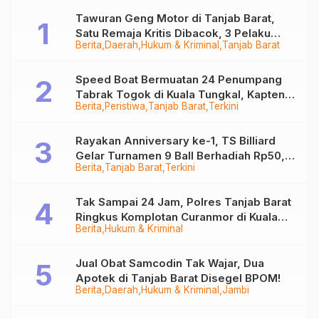
Tawuran Geng Motor di Tanjab Barat,
Satu Remaja Kritis Dibacok, 3 Pelaku
Berita
Daerah
Hukum & Kriminal
Tanjab Barat
Ditangkap
Speed Boat Bermuatan 24 Penumpang
Tabrak Togok di Kuala Tungkal, Kapten
Berita
Peristiwa
Tanjab Barat
Terkini
Sempat Hilang
Rayakan Anniversary ke-1, TS Billiard
Gelar Turnamen 9 Ball Berhadiah Rp50,8
Berita
Tanjab Barat
Terkini
Juta
Tak Sampai 24 Jam, Polres Tanjab Barat
Ringkus Komplotan Curanmor di Kuala
Berita
Hukum & Kriminal
Tungkal
Jual Obat Samcodin Tak Wajar, Dua
Apotek di Tanjab Barat Disegel BPOM!
Berita
Daerah
Hukum & Kriminal
Jambi