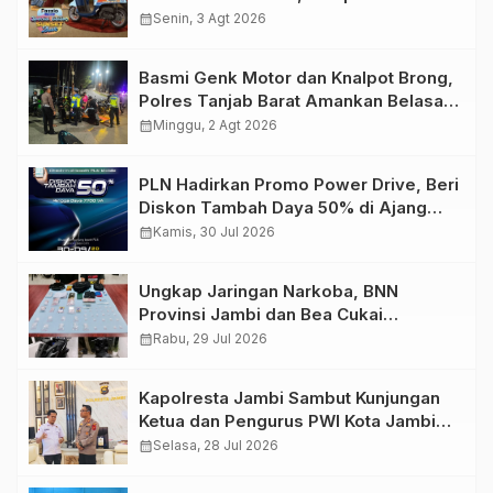
Retro Summer yang Semakin Skena
calendar_month
Senin, 3 Agt 2026
Basmi Genk Motor dan Knalpot Brong,
Polres Tanjab Barat Amankan Belasan
Kendaraan
calendar_month
Minggu, 2 Agt 2026
PLN Hadirkan Promo Power Drive, Beri
Diskon Tambah Daya 50% di Ajang
GIIAS 2026
calendar_month
Kamis, 30 Jul 2026
Ungkap Jaringan Narkoba, BNN
Provinsi Jambi dan Bea Cukai
Amankan Sembilan Pelaku beserta
calendar_month
Rabu, 29 Jul 2026
766 Butir Ekstasi dan 146 Gram Sabu
Kapolresta Jambi Sambut Kunjungan
Ketua dan Pengurus PWI Kota Jambi
Perkuat Sinergi dan Kolaborasi
calendar_month
Selasa, 28 Jul 2026