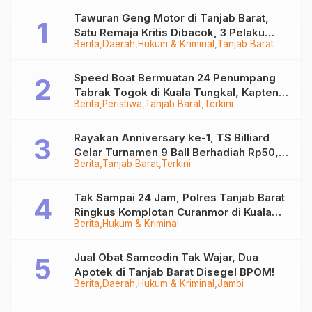
Tawuran Geng Motor di Tanjab Barat,
Satu Remaja Kritis Dibacok, 3 Pelaku
Berita
Daerah
Hukum & Kriminal
Tanjab Barat
Ditangkap
Speed Boat Bermuatan 24 Penumpang
Tabrak Togok di Kuala Tungkal, Kapten
Berita
Peristiwa
Tanjab Barat
Terkini
Sempat Hilang
Rayakan Anniversary ke-1, TS Billiard
Gelar Turnamen 9 Ball Berhadiah Rp50,8
Berita
Tanjab Barat
Terkini
Juta
Tak Sampai 24 Jam, Polres Tanjab Barat
Ringkus Komplotan Curanmor di Kuala
Berita
Hukum & Kriminal
Tungkal
Jual Obat Samcodin Tak Wajar, Dua
Apotek di Tanjab Barat Disegel BPOM!
Berita
Daerah
Hukum & Kriminal
Jambi