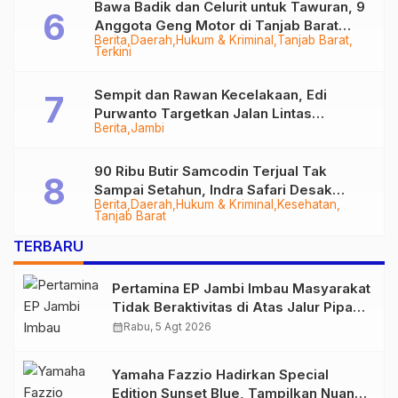
Bawa Badik dan Celurit untuk Tawuran, 9
Anggota Geng Motor di Tanjab Barat
Berita
Daerah
Hukum & Kriminal
Tanjab Barat
Diringkus
Terkini
Sempit dan Rawan Kecelakaan, Edi
Purwanto Targetkan Jalan Lintas
Berita
Jambi
Tungkal-Jambi Mulus di 2028
90 Ribu Butir Samcodin Terjual Tak
Sampai Setahun, Indra Safari Desak
Berita
Daerah
Hukum & Kriminal
Kesehatan
Audit Menyeluruh
Tanjab Barat
TERBARU
Pertamina EP Jambi Imbau Masyarakat
Tidak Beraktivitas di Atas Jalur Pipa
Migas Demi Keselamatan Bersama
calendar_month
Rabu, 5 Agt 2026
Yamaha Fazzio Hadirkan Special
Edition Sunset Blue, Tampilkan Nuansa