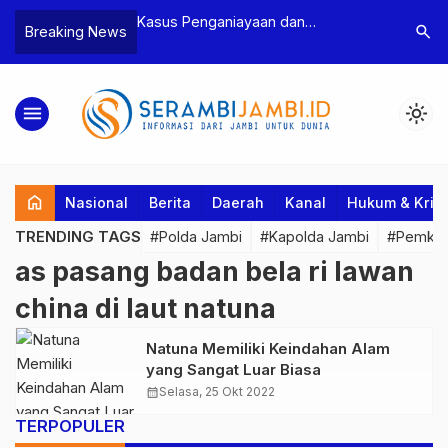
n Narkoba, BNN
Kasus Penganiayaan dan
Polres T
search
Breaking News
dan Bea Cukai
Pengancaman Ketua BPD, Polres
Pengeroy
an Pelaku beserta
Tebo Tetapkan Dua Tersangka
Dua Pela
si dan 146 Gram
Ditahan
menu
light_mode
home
Nasional
Berita
Daerah
Kanal
Hukum & Krim
TRENDING TAGS
#Polda Jambi
#Kapolda Jambi
#Pemkab
as pasang badan bela ri lawan
china di laut natuna
Natuna Memiliki Keindahan Alam
yang Sangat Luar Biasa
calendar_month
Selasa, 25 Okt 2022
TERPOPULER