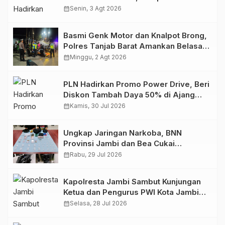
Retro Summer yang Semakin Skena
calendar_month
Senin, 3 Agt 2026
Basmi Genk Motor dan Knalpot Brong,
Polres Tanjab Barat Amankan Belasan
Kendaraan
calendar_month
Minggu, 2 Agt 2026
PLN Hadirkan Promo Power Drive, Beri
Diskon Tambah Daya 50% di Ajang
GIIAS 2026
calendar_month
Kamis, 30 Jul 2026
Ungkap Jaringan Narkoba, BNN
Provinsi Jambi dan Bea Cukai
Amankan Sembilan Pelaku beserta
calendar_month
Rabu, 29 Jul 2026
766 Butir Ekstasi dan 146 Gram Sabu
Kapolresta Jambi Sambut Kunjungan
Ketua dan Pengurus PWI Kota Jambi
Perkuat Sinergi dan Kolaborasi
calendar_month
Selasa, 28 Jul 2026