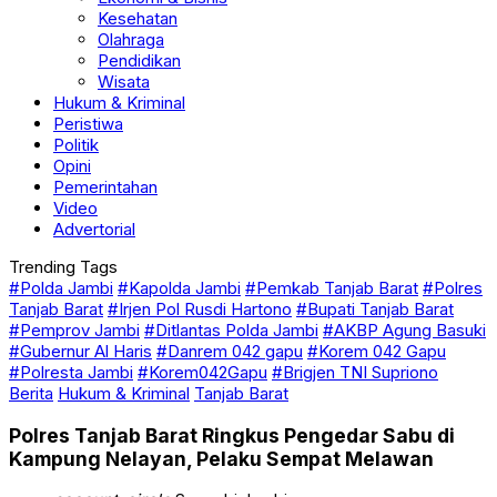
Kesehatan
Olahraga
Pendidikan
Wisata
Hukum & Kriminal
Peristiwa
Politik
Opini
Pemerintahan
Video
Advertorial
Trending Tags
#Polda Jambi
#Kapolda Jambi
#Pemkab Tanjab Barat
#Polres
Tanjab Barat
#Irjen Pol Rusdi Hartono
#Bupati Tanjab Barat
#Pemprov Jambi
#Ditlantas Polda Jambi
#AKBP Agung Basuki
#Gubernur Al Haris
#Danrem 042 gapu
#Korem 042 Gapu
#Polresta Jambi
#Korem042Gapu
#Brigjen TNI Supriono
Berita
Hukum & Kriminal
Tanjab Barat
Polres Tanjab Barat Ringkus Pengedar Sabu di
Kampung Nelayan, Pelaku Sempat Melawan