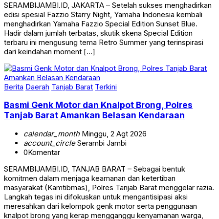
SERAMBIJAMBI.ID, JAKARTA – Setelah sukses menghadirkan
edisi spesial Fazzio Starry Night, Yamaha Indonesia kembali
menghadirkan Yamaha Fazzio Special Edition Sunset Blue.
Hadir dalam jumlah terbatas, skutik skena Special Edition
terbaru ini mengusung tema Retro Summer yang terinspirasi
dari keindahan moment […]
Berita
Daerah
Tanjab Barat
Terkini
Basmi Genk Motor dan Knalpot Brong, Polres
Tanjab Barat Amankan Belasan Kendaraan
calendar_month
Minggu, 2 Agt 2026
account_circle
Serambi Jambi
0
Komentar
SERAMBIJAMBI.ID, TANJAB BARAT – Sebagai bentuk
komitmen dalam menjaga keamanan dan ketertiban
masyarakat (Kamtibmas), Polres Tanjab Barat menggelar razia.
Langkah tegas ini difokuskan untuk mengantisipasi aksi
meresahkan dari kelompok genk motor serta penggunaan
knalpot brong yang kerap mengganggu kenyamanan warga,