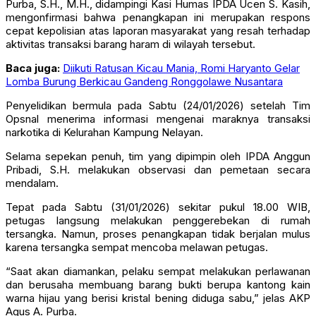
Purba, S.H., M.H., didampingi Kasi Humas IPDA Ucen S. Kasih,
mengonfirmasi bahwa penangkapan ini merupakan respons
cepat kepolisian atas laporan masyarakat yang resah terhadap
aktivitas transaksi barang haram di wilayah tersebut.
Baca juga:
Diikuti Ratusan Kicau Mania, Romi Haryanto Gelar
Lomba Burung Berkicau Gandeng Ronggolawe Nusantara
Penyelidikan bermula pada Sabtu (24/01/2026) setelah Tim
Opsnal menerima informasi mengenai maraknya transaksi
narkotika di Kelurahan Kampung Nelayan.
Selama sepekan penuh, tim yang dipimpin oleh IPDA Anggun
Pribadi, S.H. melakukan observasi dan pemetaan secara
mendalam.
Tepat pada Sabtu (31/01/2026) sekitar pukul 18.00 WIB,
petugas langsung melakukan penggerebekan di rumah
tersangka. Namun, proses penangkapan tidak berjalan mulus
karena tersangka sempat mencoba melawan petugas.
“Saat akan diamankan, pelaku sempat melakukan perlawanan
dan berusaha membuang barang bukti berupa kantong kain
warna hijau yang berisi kristal bening diduga sabu,” jelas AKP
Agus A. Purba.