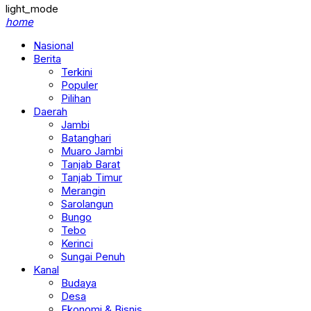
light_mode
home
Nasional
Berita
Terkini
Populer
Pilihan
Daerah
Jambi
Batanghari
Muaro Jambi
Tanjab Barat
Tanjab Timur
Merangin
Sarolangun
Bungo
Tebo
Kerinci
Sungai Penuh
Kanal
Budaya
Desa
Ekonomi & Bisnis