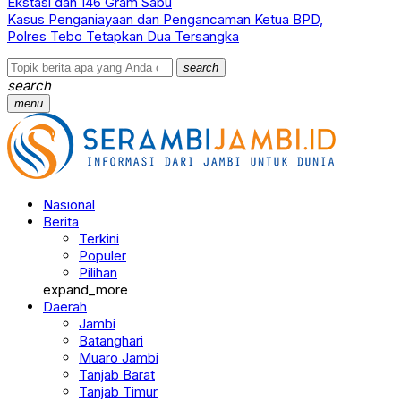
Ekstasi dan 146 Gram Sabu
Kasus Penganiayaan dan Pengancaman Ketua BPD,
Polres Tebo Tetapkan Dua Tersangka
search
search
menu
Nasional
Berita
Terkini
Populer
Pilihan
expand_more
Daerah
Jambi
Batanghari
Muaro Jambi
Tanjab Barat
Tanjab Timur