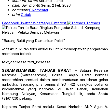
account_circle
Serambi Jambi
calendar_month
Senin, 2 Feb 2026
comment
0 komentar
print
Cetak
Facebook
Twitter
Whatsapp
Pinterest
Threads
“Barang Bukti yang Diamankan Polisi“
info
Atur ukuran teks artikel ini untuk mendapatkan pengalaman
membaca terbaik.
text_decrease
text_increase
SERAMBIJAMBI.ID, TANJAB BARAT
– Satuan Reserse
Narkoba (Satresnarkoba) Polres Tanjab Barat kembali
menorehkan prestasi dalam pemberantasan peredaran gelap
narkotika. Seorang pria berinisial YO (42) diringkus polisi di
kediamannya yang berlokasi di Jalan Bahari, Kelurahan
Kampung Nelayan, Kecamatan Tungkal Ilir, pada Sabtu
(31/01/26) petang.
Kapolres Tanjab Barat melalui Kasat Narkoba AKP Agus A.