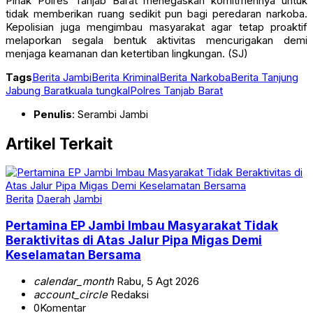
Pihak Polres Tanjab Barat menegaskan komitmennya untuk
tidak memberikan ruang sedikit pun bagi peredaran narkoba.
Kepolisian juga mengimbau masyarakat agar tetap proaktif
melaporkan segala bentuk aktivitas mencurigakan demi
menjaga keamanan dan ketertiban lingkungan. (SJ)
Tags
Berita Jambi
Berita Kriminal
Berita Narkoba
Berita Tanjung
Jabung Barat
kuala tungkal
Polres Tanjab Barat
Penulis
: Serambi Jambi
Artikel Terkait
Berita
Daerah
Jambi
Pertamina EP Jambi Imbau Masyarakat Tidak
Beraktivitas di Atas Jalur Pipa Migas Demi
Keselamatan Bersama
calendar_month
Rabu, 5 Agt 2026
account_circle
Redaksi
0
Komentar