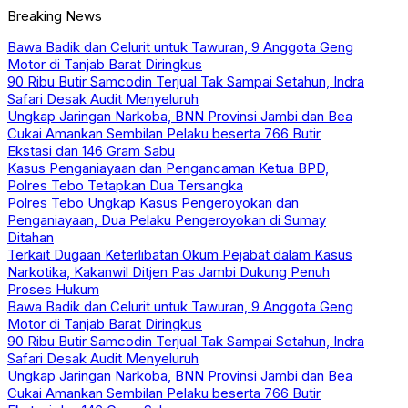
Breaking News
Bawa Badik dan Celurit untuk Tawuran, 9 Anggota Geng
Motor di Tanjab Barat Diringkus
90 Ribu Butir Samcodin Terjual Tak Sampai Setahun, Indra
Safari Desak Audit Menyeluruh
Ungkap Jaringan Narkoba, BNN Provinsi Jambi dan Bea
Cukai Amankan Sembilan Pelaku beserta 766 Butir
Ekstasi dan 146 Gram Sabu
Kasus Penganiayaan dan Pengancaman Ketua BPD,
Polres Tebo Tetapkan Dua Tersangka
Polres Tebo Ungkap Kasus Pengeroyokan dan
Penganiayaan, Dua Pelaku Pengeroyokan di Sumay
Ditahan
Terkait Dugaan Keterlibatan Okum Pejabat dalam Kasus
Narkotika, Kakanwil Ditjen Pas Jambi Dukung Penuh
Proses Hukum
Bawa Badik dan Celurit untuk Tawuran, 9 Anggota Geng
Motor di Tanjab Barat Diringkus
90 Ribu Butir Samcodin Terjual Tak Sampai Setahun, Indra
Safari Desak Audit Menyeluruh
Ungkap Jaringan Narkoba, BNN Provinsi Jambi dan Bea
Cukai Amankan Sembilan Pelaku beserta 766 Butir