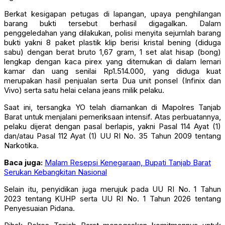
Berkat kesigapan petugas di lapangan, upaya penghilangan
barang bukti tersebut berhasil digagalkan. Dalam
penggeledahan yang dilakukan, polisi menyita sejumlah barang
bukti yakni 8 paket plastik klip berisi kristal bening (diduga
sabu) dengan berat bruto 1,67 gram, 1 set alat hisap (bong)
lengkap dengan kaca pirex yang ditemukan di dalam lemari
kamar dan uang senilai Rp1.514.000, yang diduga kuat
merupakan hasil penjualan serta Dua unit ponsel (Infinix dan
Vivo) serta satu helai celana jeans milik pelaku.
Saat ini, tersangka YO telah diamankan di Mapolres Tanjab
Barat untuk menjalani pemeriksaan intensif. Atas perbuatannya,
pelaku dijerat dengan pasal berlapis, yakni Pasal 114 Ayat (1)
dan/atau Pasal 112 Ayat (1) UU RI No. 35 Tahun 2009 tentang
Narkotika.
Baca juga:
Malam Resepsi Kenegaraan, Bupati Tanjab Barat
Serukan Kebangkitan Nasional
Selain itu, penyidikan juga merujuk pada UU RI No. 1 Tahun
2023 tentang KUHP serta UU RI No. 1 Tahun 2026 tentang
Penyesuaian Pidana.